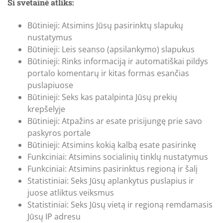
Ši svetainė atliks:
Būtinieji: Atsimins Jūsų pasirinktų slapukų
nustatymus
Būtinieji: Leis seanso (apsilankymo) slapukus
Būtinieji: Rinks informaciją ir automatiškai pildys
portalo komentarų ir kitas formas esančias
puslapiuose
Būtinieji: Seks kas patalpinta Jūsų prekių
krepšelyje
Būtinieji: Atpažins ar esate prisijungę prie savo
paskyros portale
Būtinieji: Atsimins kokią kalbą esate pasirinkę
Funkciniai: Atsimins socialinių tinklų nustatymus
Funkciniai: Atsimins pasirinktus regioną ir šalį
Statistiniai: Seks Jūsų aplankytus puslapius ir
juose atliktus veiksmus
Statistiniai: Seks Jūsų vietą ir regioną remdamasis
Jūsų IP adresu