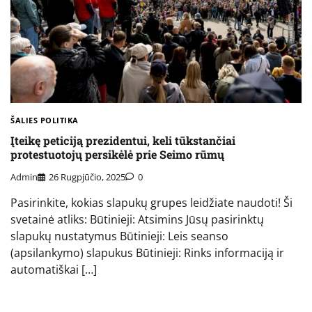
ŠALIES POLITIKA
Įteikę peticiją prezidentui, keli tūkstančiai
protestuotojų persikėlė prie Seimo rūmų
Admin
26 Rugpjūčio, 2025
0
Pasirinkite, kokias slapukų grupes leidžiate naudoti! Ši
svetainė atliks: Būtinieji: Atsimins Jūsų pasirinktų
slapukų nustatymus Būtinieji: Leis seanso
(apsilankymo) slapukus Būtinieji: Rinks informaciją ir
automatiškai […]