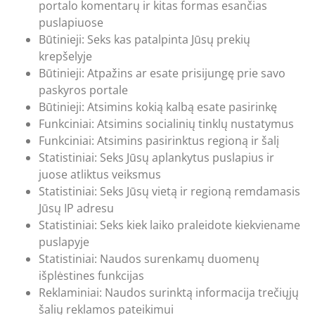
portalo komentarų ir kitas formas esančias
puslapiuose
Būtinieji: Seks kas patalpinta Jūsų prekių
krepšelyje
Būtinieji: Atpažins ar esate prisijungę prie savo
paskyros portale
Būtinieji: Atsimins kokią kalbą esate pasirinkę
Funkciniai: Atsimins socialinių tinklų nustatymus
Funkciniai: Atsimins pasirinktus regioną ir šalį
Statistiniai: Seks Jūsų aplankytus puslapius ir
juose atliktus veiksmus
Statistiniai: Seks Jūsų vietą ir regioną remdamasis
Jūsų IP adresu
Statistiniai: Seks kiek laiko praleidote kiekviename
puslapyje
Statistiniai: Naudos surenkamų duomenų
išplėstines funkcijas
Reklaminiai: Naudos surinktą informacija trečiųjų
šalių reklamos pateikimui