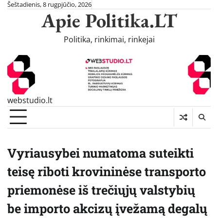
Skip
Šeštadienis, 8 rugpjūčio, 2026
Apie Politika.LT
to
content
Politika, rinkimai, rinkejai
webstudio.lt
Vyriausybei numatoma suteikti
teisę riboti krovininėse transporto
priemonėse iš trečiųjų valstybių
be importo akcizų įvežamą degalų