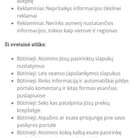
kokybę
Reklaminiai: Nepritaikys informacijos tikslinei
reklamai
Reklaminiai: Nerinks asmenį nustatančios
informacijos, tokios kaip vietovė ir regionas
Ši svetainė atliks:
Būtinieji: Atsimins Jūsų pasirinktų slapukų
nustatymus
Būtinieji: Leis seanso (apsilankymo) slapukus
Būtinieji: Rinks informaciją ir automatiškai pildys
portalo komentarų ir kitas formas esančias
puslapiuose
Būtinieji: Seks kas patalpinta Jūsų prekių
krepšelyje
Būtinieji: Atpažins ar esate prisijungę prie savo
paskyros portale
Būtinieji: Atsimins kokią kalbą esate pasirinkę