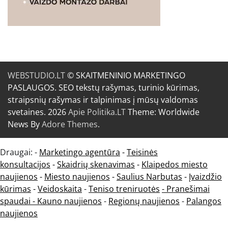
WEBSTUDIO.LT
© SKAITMENINIO MARKETINGO
PASLAUGOS. SEO tekstų rašymas, turinio kūrimas,
straipsnių rašymas ir talpinimas į mūsų valdomas
svetaines. 2026
Apie Politika.LT
Theme: Worldwide
News By
Adore Themes
.
Draugai: -
Marketingo agentūra
-
Teisinės
konsultacijos
-
Skaidrių skenavimas
-
Klaipedos miesto
naujienos
-
Miesto naujienos
-
Saulius Narbutas
-
Įvaizdžio
kūrimas
-
Veidoskaita
-
Teniso treniruotės
- Pranešimai
spaudai -
Kauno naujienos
-
Regionų naujienos
-
Palangos
naujienos