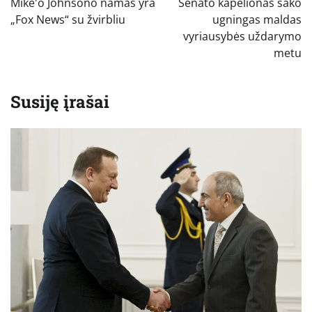
Mike'o Johnsono namas yra
Senato kapelionas sako
įrašų
„Fox News“ su žvirbliu
ugningas maldas
vyriausybės uždarymo
metu
Susiję įrašai