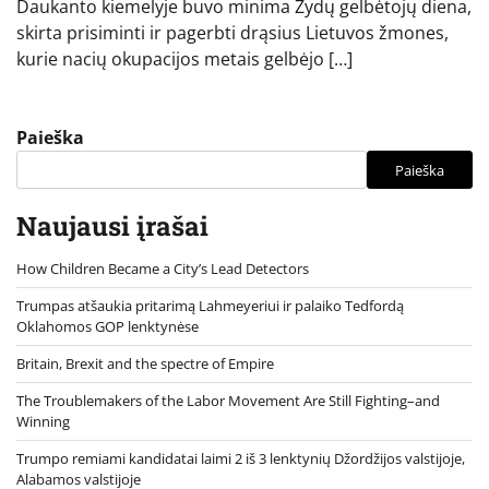
Daukanto kiemelyje buvo minima Žydų gelbėtojų diena,
skirta prisiminti ir pagerbti drąsius Lietuvos žmones,
kurie nacių okupacijos metais gelbėjo […]
Paieška
Paieška
Naujausi įrašai
How Children Became a City’s Lead Detectors
Trumpas atšaukia pritarimą Lahmeyeriui ir palaiko Tedfordą
Oklahomos GOP lenktynėse
Britain, Brexit and the spectre of Empire
The Troublemakers of the Labor Movement Are Still Fighting–and
Winning
Trumpo remiami kandidatai laimi 2 iš 3 lenktynių Džordžijos valstijoje,
Alabamos valstijoje