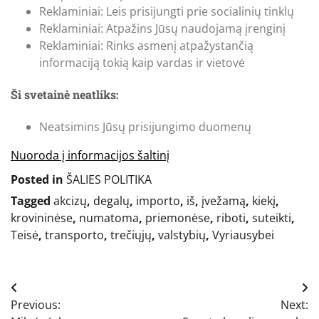
Reklaminiai: Leis prisijungti prie socialinių tinklų
Reklaminiai: Atpažins Jūsų naudojamą įrenginį
Reklaminiai: Rinks asmenį atpažystančią
informaciją tokią kaip vardas ir vietovė
Ši svetainė neatliks:
Neatsimins Jūsų prisijungimo duomenų
Nuoroda į informacijos šaltinį
Posted in
ŠALIES POLITIKA
Tagged
akcizų
,
degalų
,
importo
,
iš
,
įvežamą
,
kiekį
,
krovininėse
,
numatoma
,
priemonėse
,
riboti
,
suteikti
,
Teisė
,
transporto
,
trečiųjų
,
valstybių
,
Vyriausybei
Navigacija
Previous:
Next:
tarp