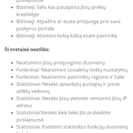
puslapiuose
Būtinieji: Seks kas patalpinta Jūsų prekių
krepšelyje
Būtinieji: Atpažins ar esate prisijungę prie savo
paskyros portale
Būtinieji: Atsimins kokią kalbą esate pasirinkę
Ši svetainė neatliks:
Neatsimins Jūsų prisijungimo duomenų
Funkciniai: Neatsimins socialinių tinklų nustatymų
Funkciniai: Neatsimins pasirinktų regiono ir šalie
Statistiniai: Neseks aplankytų puslapių ir juose
atliktų veiksmų
Statistiniai: Neseks Jūsų vietovės remiantis Jūsų IP
adresu
Statistiniai:Neseks kiek laiko Jūs praleidote
puslapiuose
Statistiniai: Padidinti statistikos funkcijų duomenų