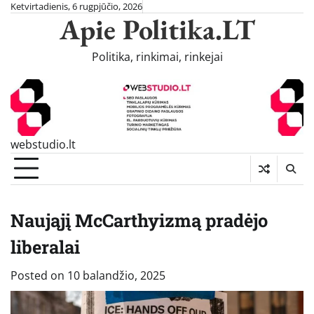
Skip
Ketvirtadienis, 6 rugpjūčio, 2026
Apie Politika.LT
to
content
Politika, rinkimai, rinkejai
webstudio.lt
Naująjį McCarthyizmą pradėjo
liberalai
Posted on
10 balandžio, 2025