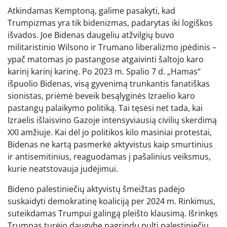
Atkindamas Kemptoną, galime pasakyti, kad
Trumpizmas yra tik bidenizmas, padarytas iki logiškos
išvados. Joe Bidenas daugeliu atžvilgių buvo
militaristinio Wilsono ir Trumano liberalizmo įpėdinis –
ypač matomas jo pastangose ​​atgaivinti šaltojo karo
karinį karinį karinę. Po 2023 m. Spalio 7 d. „Hamas“
išpuolio Bidenas, visą gyvenimą trunkantis fanatiškas
sionistas, priėmė beveik besąlyginės Izraelio karo
pastangų palaikymo politiką. Tai tęsėsi net tada, kai
Izraelis išlaisvino Gazoje intensyviausią civilių skerdimą
XXI amžiuje. Kai dėl jo politikos kilo masiniai protestai,
Bidenas ne kartą pasmerkė aktyvistus kaip smurtinius
ir antisemitinius, reaguodamas į pašalinius veiksmus,
kurie neatstovauja judėjimui.
Bideno palestiniečių aktyvistų šmeižtas padėjo
suskaidyti demokratinę koaliciją per 2024 m. Rinkimus,
suteikdamas Trumpui galingą pleišto klausimą. Išrinkęs
Trumpas turėjo daugybę pagrindų pulti palestiniečių