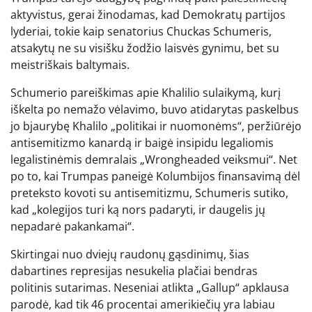
aktyvistus, gerai žinodamas, kad Demokratų partijos
lyderiai, tokie kaip senatorius Chuckas Schumeris,
atsakytų ne su visišku žodžio laisvės gynimu, bet su
meistriškais baltymais.
Schumerio pareiškimas apie Khalilio sulaikymą, kurį
iškelta po nemažo vėlavimo, buvo atidarytas paskelbus
jo bjaurybę Khalilo „politikai ir nuomonėms“, peržiūrėjo
antisemitizmo kanardą ir baigė insipidu legaliomis
legalistinėmis demralais „Wrongheaded veiksmui“. Net
po to, kai Trumpas paneigė Kolumbijos finansavimą dėl
preteksto kovoti su antisemitizmu, Schumeris sutiko,
kad „kolegijos turi ką nors padaryti, ir daugelis jų
nepadarė pakankamai“.
Skirtingai nuo dviejų raudonų gąsdinimų, šias
dabartines represijas nesukelia plačiai bendras
politinis sutarimas. Neseniai atlikta „Gallup“ apklausa
parodė, kad tik 46 procentai amerikiečių yra labiau