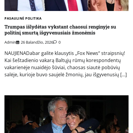
PASAULINĖ POLITIKA
Trumpas išlydėtas vykstant chaosui renginyje su
politinį smurtą išgyvenusiais žmonėmis
Admin
26 Balandžio, 2026
0
NAUJIENADabar galite klausytis „Fox News“ straipsnių!
Kai šeštadienio vakarą Baltųjų rūmų korespondentų
vakarienėje nuaidėjo šūviai, chaosas siautė pobūvių
salėje, kurioje buvo saujelė žmonių, jau išgyvenusių […]