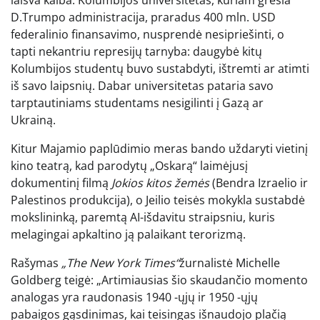
D.Trumpo administracija, praradus 400 mln. USD
federalinio finansavimo, nusprendė nesipriešinti, o
tapti nekantriu represijų tarnyba: daugybė kitų
Kolumbijos studentų buvo sustabdyti, ištremti ar atimti
iš savo laipsnių. Dabar universitetas pataria savo
tarptautiniams studentams nesigilinti į Gazą ar
Ukrainą.
Kitur Majamio paplūdimio meras bando uždaryti vietinį
kino teatrą, kad parodytų „Oskarą“ laimėjusį
dokumentinį filmą
Jokios kitos žemės
(Bendra Izraelio ir
Palestinos produkcija), o Jeilio teisės mokykla sustabdė
mokslininką, paremtą AI-išdavitu straipsniu, kuris
melagingai apkaltino ją palaikant terorizmą.
Rašymas
„The New York Times“
žurnalistė Michelle
Goldberg teigė: „Artimiausias šio skaudančio momento
analogas yra raudonasis 1940 -ųjų ir 1950 -ųjų
pabaigos gąsdinimas, kai teisingas išnaudojo plačią