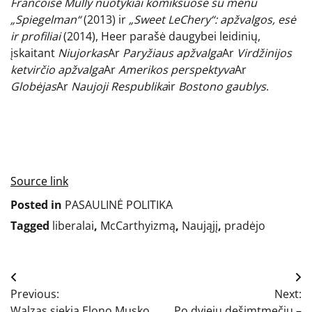
Francoise Mully nuotykiai komiksuose su menu
„Spiegelman“
(2013) ir
„Sweet LeChery“: apžvalgos, esė
ir profiliai
(2014), Heer parašė daugybei leidinių,
įskaitant
Niujorkas
Ar
Paryžiaus apžvalga
Ar
Virdžinijos
ketvirčio apžvalga
Ar
Amerikos perspektyva
Ar
Globėjas
Ar
Naujoji Respublika
ir
Bostono gaublys
.
Source link
Posted in
PASAULINĖ POLITIKA
Tagged
liberalai
,
McCarthyizmą
,
Naująjį
,
pradėjo
Navigacija
Previous:
Next:
tarp
Walzas siekia Elono Musko,
Po dviejų dešimtmečių –