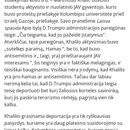
studentų aktyvisto ir nuolatinio JAV gyventojo, kuris
buvo protestų priešakyje Kolumbijos universitete prieš
Izraelį Gazoje, priešakyje. Savo pranešime
Laisva
spauda
Apie bylą D.Trumpo administracijos pareigūnas
teigė: „Čia teigiama, kad jis pažeidė įstatymus“.
Atvirkščiai, tęsė pareigūnas, Khalilo aktyvizmas buvo
„sutelkęs paramą„ Hamas “, be to, kad buvo
antisemitinis ir„ taigi, yra) prieštaraujant JAV
interesams “, šis teiginys yra ir faktiškai melagingas, ir
teisiškai bauginantis. Visiškai nėra įrodymų, kad Khalilis
yra pro-hamas ar antisemitinis. Tačiau dar labiau
nerimą kelia tai, kad D.Trumpo administracija teigia
teisę deportuoti bet kurį žaliosios kortelės savininką,
kurį jis paskiria terorizmo rėmėją, pagrįstą vien tik
kalba.
Khalilio grasinama deportacija yra tik ryškiausias
pavyzdys, kuriame yra daug platesnis susidorojimo su
laisva kalba. Kolumbijos universitetas, kuriam gresia