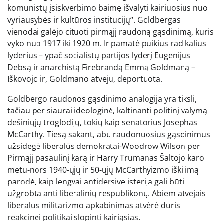
komunistų įsiskverbimo baimę išvalyti kairiuosius nuo
vyriausybės ir kultūros institucijų“. Goldbergas
vienodai galėjo cituoti pirmąjį raudoną gąsdinimą, kuris
vyko nuo 1917 iki 1920 m. Ir pamatė puikius radikalius
lyderius – ypač socialistų partijos lyderį Eugenijus
Debsą ir anarchistą Firebrandą Emmą Goldmaną –
Iškovojo ir, Goldmano atveju, deportuota.
Goldbergo raudonos gąsdinimo analogija yra tiksli,
tačiau per siaurai ideologinė, kaltinanti politinį valymą
dešiniųjų troglodijų, tokių kaip senatorius Josephas
McCarthy. Tiesą sakant, abu raudonuosius gąsdinimus
užsidegė liberalūs demokratai-Woodrow Wilson per
Pirmąjį pasaulinį karą ir Harry Trumanas Šaltojo karo
metu-nors 1940-ųjų ir 50-ųjų McCarthyizmo iškilimą
parodė, kaip lengvai antidersive isterija gali būti
užgrobta anti liberalinių respublikonų. Abiem atvejais
liberalus militarizmo apkabinimas atvėrė duris
reakcinei politikai slopinti kairiąsias.