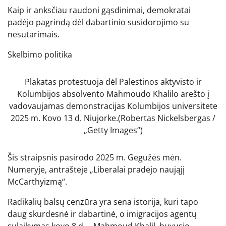
Kaip ir anksčiau raudoni gąsdinimai, demokratai
padėjo pagrindą dėl dabartinio susidorojimo su
nesutarimais.
Skelbimo politika
Plakatas protestuoja dėl Palestinos aktyvisto ir
Kolumbijos absolvento Mahmoudo Khalilo arešto į
vadovaujamas demonstracijas Kolumbijos universitete
2025 m. Kovo 13 d. Niujorke.
(Robertas Nickelsbergas /
„Getty Images“)
Šis straipsnis pasirodo 2025 m. Gegužės mėn.
Numeryje, antraštėje „Liberalai pradėjo naująjį
McCarthyizmą“.
Radikalių balsų cenzūra yra sena istorija, kuri tapo
daug skurdesnė ir dabartinė, o imigracijos agentų
sulaikymas kovo 8 d. – Mahmoud Khalil, buvusio