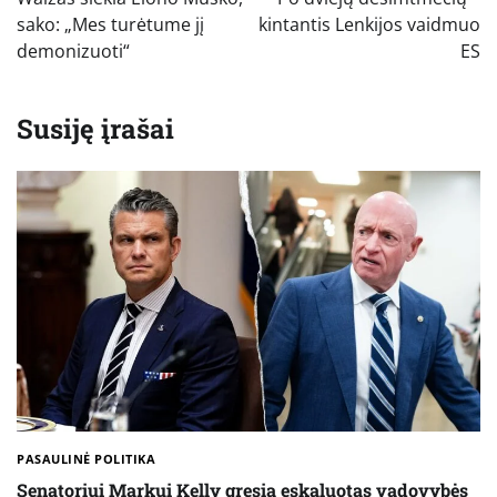
įrašų
sako: „Mes turėtume jį
kintantis Lenkijos vaidmuo
demonizuoti“
ES
Susiję įrašai
PASAULINĖ POLITIKA
Senatoriui Markui Kelly gresia eskaluotas vadovybės