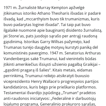
1971 m. Žurnalistė Murray Kempton apžvelgė
įtikinamus istoriko Athano Theoharis išvadas ir padarė
išvadą, kad „mccarthyism buvo tik trumanizmas, kuris
buvo padarytas loginei išvadai“. Tai taip pat buvo
ilgalaikė nuomonė apie bauginantį disidento žurnalistą,
jei Stone'as, pats juodojo sąrašo per antrąjį raudoną
gąsdinimą. Istorikas Garry Willsas pažymėjo, kad
Trumanas turėjo daugybę motyvų kurstyti paniką dėl
komunistinės pavergimo. 1947 m. Senatorius Arthuras
Vandenbergas sakė Trumanui, kad vienintelis būdas
įtikinti amerikiečius išsiųsti užsienio pagalbą Graikijai –
„gąsdinti pragarą iš šalies“. Kitais metais, eidamas
perrinkimą, Trumanui reikėjo atsikratyti buvusio
viceprezidento Henry Wallace'o progresyvios partijos
kandidatūros, kuris bėgo prie prieškario platformos.
Testamentai išvardijo įspūdingą „Truman“ pradėtos
anti-raudonos iniciatyvos: „Federalinė ir darbuotojų
lojalumo programa, Generalinio prokuroro sąrašas,