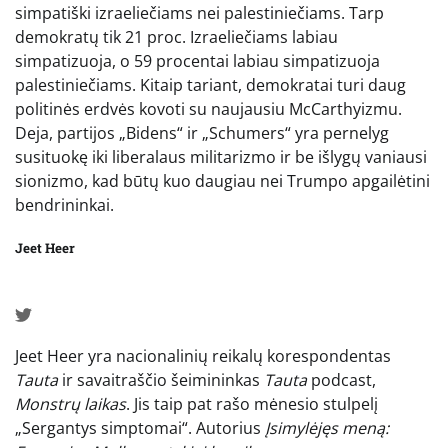
simpatiški izraeliečiams nei palestiniečiams. Tarp
demokratų tik 21 proc. Izraeliečiams labiau
simpatizuoja, o 59 procentai labiau simpatizuoja
palestiniečiams. Kitaip tariant, demokratai turi daug
politinės erdvės kovoti su naujausiu McCarthyizmu.
Deja, partijos „Bidens“ ir „Schumers“ yra pernelyg
susituokę iki liberalaus militarizmo ir be išlygų vaniausi
sionizmo, kad būtų kuo daugiau nei Trumpo apgailėtini
bendrininkai.
Jeet Heer
Jeet Heer yra nacionalinių reikalų korespondentas
Tauta
ir savaitraščio šeimininkas
Tauta
podcast,
Monstrų laikas
. Jis taip pat rašo mėnesio stulpelį
„Sergantys simptomai“. Autorius
Įsimylėjęs meną: