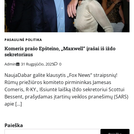
PASAULINĖ POLITIKA
Komeris prašo Epšteino, „Maxwell“ įrašai iš iždo
sekretoriaus
Admin
31 Rugpjūčio, 2025
0
NaujaDabar galite klausytis „Fox News“ straipsnių!
Rūmų priežiūros komiteto pirmininkas Jamesas
Comeris, R-KY., Išsiuntė laišką iždo sekretoriui Scottui
Bessent, prašydamas įtartinų veiklos pranešimų (SARS)
apie […]
Paieška