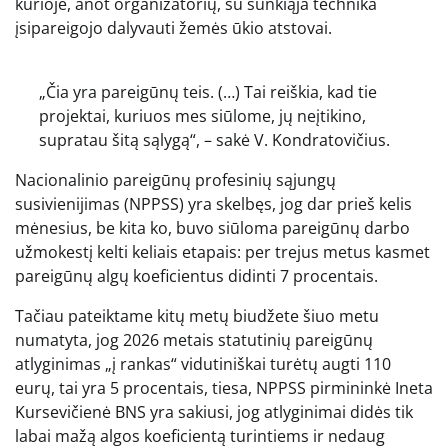
kurioje, anot organizatorių, su sunkiąja technika
įsipareigojo dalyvauti žemės ūkio atstovai.
„Čia yra pareigūnų teis. (…) Tai reiškia, kad tie
projektai, kuriuos mes siūlome, jų neįtikino,
supratau šitą sąlygą“, – sakė V. Kondratovičius.
Nacionalinio pareigūnų profesinių sąjungų
susivienijimas (NPPSS) yra skelbęs, jog dar prieš kelis
mėnesius, be kita ko, buvo siūloma pareigūnų darbo
užmokestį kelti keliais etapais: per trejus metus kasmet
pareigūnų algų koeficientus didinti 7 procentais.
Tačiau pateiktame kitų metų biudžete šiuo metu
numatyta, jog 2026 metais statutinių pareigūnų
atlyginimas „į rankas“ vidutiniškai turėtų augti 110
eurų, tai yra 5 procentais, tiesa, NPPSS pirmininkė Ineta
Kursevičienė BNS yra sakiusi, jog atlyginimai didės tik
labai mažą algos koeficientą turintiems ir nedaug