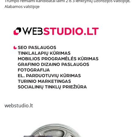
Trumpo remiami kandidatai laimi 2 iš 3 lenktynių Džordžijos valstijoje,
Alabamos valstijoje
webstudio.lt