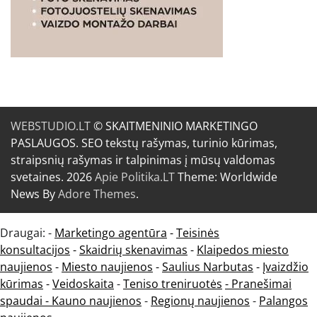
WEBSTUDIO.LT
© SKAITMENINIO MARKETINGO
PASLAUGOS. SEO tekstų rašymas, turinio kūrimas,
straipsnių rašymas ir talpinimas į mūsų valdomas
svetaines. 2026
Apie Politika.LT
Theme: Worldwide
News By
Adore Themes
.
Draugai: -
Marketingo agentūra
-
Teisinės
konsultacijos
-
Skaidrių skenavimas
-
Klaipedos miesto
naujienos
-
Miesto naujienos
-
Saulius Narbutas
-
Įvaizdžio
kūrimas
-
Veidoskaita
-
Teniso treniruotės
- Pranešimai
spaudai -
Kauno naujienos
-
Regionų naujienos
-
Palangos