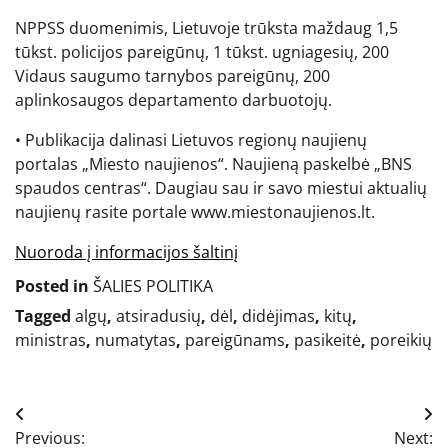
NPPSS duomenimis, Lietuvoje trūksta maždaug 1,5
tūkst. policijos pareigūnų, 1 tūkst. ugniagesių, 200
Vidaus saugumo tarnybos pareigūnų, 200
aplinkosaugos departamento darbuotojų.
• Publikacija dalinasi Lietuvos regionų naujienų
portalas „Miesto naujienos“. Naujieną paskelbė „BNS
spaudos centras“. Daugiau sau ir savo miestui aktualių
naujienų rasite portale www.miestonaujienos.lt.
Nuoroda į informacijos šaltinį
Posted in
ŠALIES POLITIKA
Tagged
algų
,
atsiradusių
,
dėl
,
didėjimas
,
kitų
,
ministras
,
numatytas
,
pareigūnams
,
pasikeitė
,
poreikių
Navigacija
Previous:
Next: