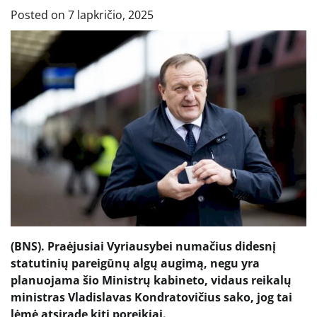
Posted on
7 lapkričio, 2025
(BNS). Praėjusiai Vyriausybei numačius didesnį
statutinių pareigūnų algų augimą, negu yra
planuojama šio Ministrų kabineto, vidaus reikalų
ministras Vladislavas Kondratovičius sako, jog tai
lėmė atsiradę kiti poreikiai.