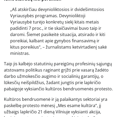
„Aš atskirčiau devynioliktosios ir dvidešimtosios
Vyriausybės programas. Devynioliktoji
Vyriausybė turėjo konkretų siekį kitais metais
padidinti 7 proc., ir tie skaičiavimai buvo taip ir
daromi. Šiemet pasikeitė situacija, atsirado ir kiti
poreikiai, kalbant apie gynybos finansavimą ir
kitus poreikius“, – žurnalistams ketvirtadienį sakė
ministras.
Taip jis kalbėjo statutinių pareigūnų profesinių sąjungų
atstovams politikus raginant grįžti prie vasarą žadėto
darbo užmokesčio augimo ir socialinių garantijų, o
lūkesčių neišpildžius, žadant jungtis prie lapkričio
pabaigoje vyksiančio kultūros bendruomenės protesto.
Kultūros bendruomenė ir ją palaikantys sektoriai yra
paskelbę protesto mėnesį „Mes esame kultūra“, jį
užbaigs lapkričio 21 dieną Vilniuje vyksianti akcija,