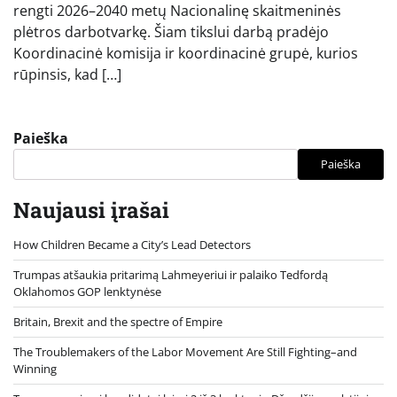
rengti 2026–2040 metų Nacionalinę skaitmeninės
plėtros darbotvarkę. Šiam tikslui darbą pradėjo
Koordinacinė komisija ir koordinacinė grupė, kurios
rūpinsis, kad […]
Paieška
Paieška
Naujausi įrašai
How Children Became a City’s Lead Detectors
Trumpas atšaukia pritarimą Lahmeyeriui ir palaiko Tedfordą
Oklahomos GOP lenktynėse
Britain, Brexit and the spectre of Empire
The Troublemakers of the Labor Movement Are Still Fighting–and
Winning