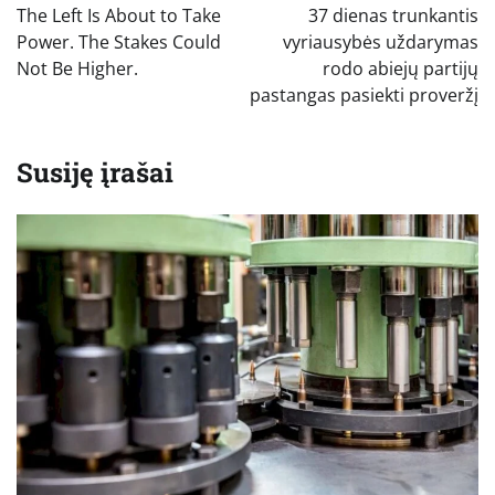
tarp
The Left Is About to Take
37 dienas trunkantis
įrašų
Power. The Stakes Could
vyriausybės uždarymas
Not Be Higher.
rodo abiejų partijų
pastangas pasiekti proveržį
Susiję įrašai