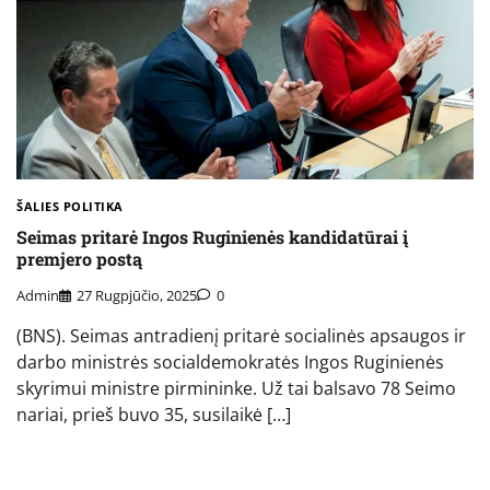
ŠALIES POLITIKA
Seimas pritarė Ingos Ruginienės kandidatūrai į
premjero postą
Admin
27 Rugpjūčio, 2025
0
(BNS). Seimas antradienį pritarė socialinės apsaugos ir
darbo ministrės socialdemokratės Ingos Ruginienės
skyrimui ministre pirmininke. Už tai balsavo 78 Seimo
nariai, prieš buvo 35, susilaikė […]