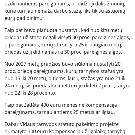
uždirbantiems pareigūnams, o „didžioji dalis žmonių,
kurie turi jau nemažą darbo stažą, liks tik su aštuonių
eurų padidinimu“.
Taip pat buvo planuota nustatyti, kad nuo kitų metų
priedas už stažą negali viršyti 30 proc. pareiginės algos,
o pareigūnams, kurių stažas yra 25 ir daugiau metų,
priedas už jį didinamas iki 30 proc. pareiginės algos.
Nuo 2027 metų pradžios buvo siūloma nustatyti 20
proc. priedą pareigūnams, kurių tarnybos stažas yra
nuo 15 iki 20 metų, o tiems, kurių stažas yra nuo 21 iki
24 metų, šis priedas kasmet turėjo didėti 2 proc., tai yra
nuo 22 iki 28 procento.
Taip pat žadėta 400 eurų mėnesinė kompensacija
pareigūnams, tarnaujantiems 25 metus ar ilgiau.
Dabar Vidaus tarnybos statuto pakeitimo projekte
numatyta 300 eurų kompensacija už ilgalaikę tarnybą.