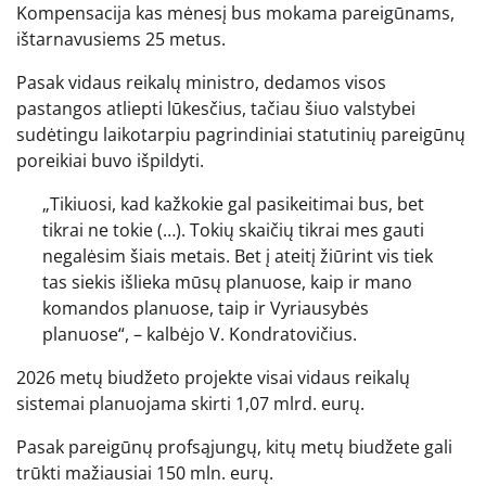
Kompensacija kas mėnesį bus mokama pareigūnams,
ištarnavusiems 25 metus.
Pasak vidaus reikalų ministro, dedamos visos
pastangos atliepti lūkesčius, tačiau šiuo valstybei
sudėtingu laikotarpiu pagrindiniai statutinių pareigūnų
poreikiai buvo išpildyti.
„Tikiuosi, kad kažkokie gal pasikeitimai bus, bet
tikrai ne tokie (…). Tokių skaičių tikrai mes gauti
negalėsim šiais metais. Bet į ateitį žiūrint vis tiek
tas siekis išlieka mūsų planuose, kaip ir mano
komandos planuose, taip ir Vyriausybės
planuose“, – kalbėjo V. Kondratovičius.
2026 metų biudžeto projekte visai vidaus reikalų
sistemai planuojama skirti 1,07 mlrd. eurų.
Pasak pareigūnų profsąjungų, kitų metų biudžete gali
trūkti mažiausiai 150 mln. eurų.