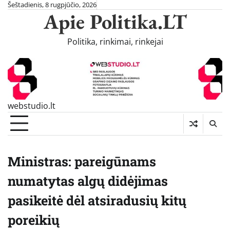
Skip
Šeštadienis, 8 rugpjūčio, 2026
Apie Politika.LT
to
content
Politika, rinkimai, rinkejai
webstudio.lt
Ministras: pareigūnams
numatytas algų didėjimas
pasikeitė dėl atsiradusių kitų
poreikių