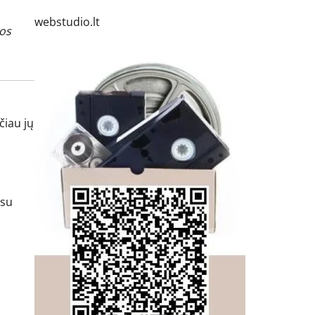
webstudio.lt
jos
čiau jų
 su