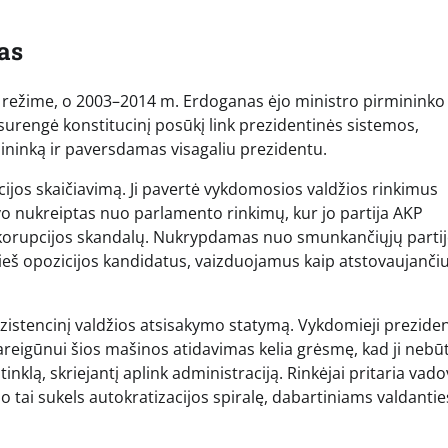
as
 režime, o 2003–2014 m. Erdoganas ėjo ministro pirmininko
 surengė konstitucinį posūkį link prezidentinės sistemos,
ninką ir paversdamas visagaliu prezidentu.
ncijos skaičiavimą. Ji pavertė vykdomosios valdžios rinkimus
o nukreiptas nuo parlamento rinkimų, kur jo partija AKP
orupcijos skandalų. Nukrypdamas nuo smunkančiųjų parti
rieš opozicijos kandidatus, vaizduojamus kaip atstovaujančiu
egzistencinį valdžios atsisakymo statymą. Vykdomieji prezide
pareigūnui šios mašinos atidavimas kelia grėsmę, kad ji nebū
ų tinklą, skriejantį aplink administraciją. Rinkėjai pritaria vad
je, o tai sukels autokratizacijos spiralę, dabartiniams valdanti