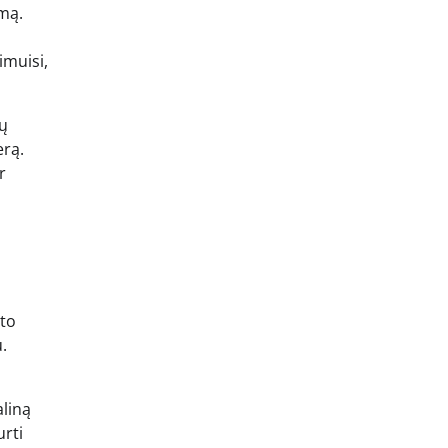
imą.
imuisi,
mų
erą.
r
nto
.
aliną
urti