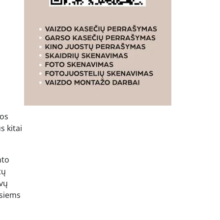
jos
s kitai
nto
tų
ovų
esiems