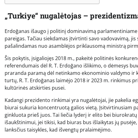
„Turkiye“ nugalėtojas – prezidentizm
Erdoğanas išaugo į politinį dominavimą parlamentiniame
pareigas. Tačiau siekdamas įtvirtinti savo vadovavimą, jis
pašalindamas nuo asamblėjos priklausomą ministrą pirmi
Šis pokytis, įsigaliojęs 2018 m., pakeitė politinės konkure
referendumais dėl R. T. Erdoğano išlikimo, o dėmesys buv
praranda paramą dėl netinkamo ekonominio valdymo ir k
turtų, R. T. Erdoğanas laimėjo 2018 ir 2023 m. rinkimus p
kultūrinės atskirties pusei.
Kadangi prezidento rinkimai yra nugalėtojai, jie pakelia 
biurai sukuria koncentruotą galios vietą. Įsitvirtinusiam 
ginkluota prieš juos. Tai liečia lyderį ir elito bei biurokrat
išaukštinimui, jei tikisi, kad biuras bus išlaikytas jų pusė
lanksčius taisykles, kad išvengtų pralaimėjimo.