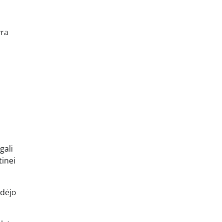
yra
gali
tinei
idėjo