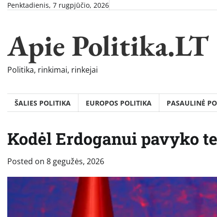
Skip
Penktadienis, 7 rugpjūčio, 2026
to
content
Apie Politika.LT
Politika, rinkimai, rinkejai
ŠALIES POLITIKA
EUROPOS POLITIKA
PASAULINĖ PO
Kodėl Erdoganui pavyko t
Posted on
8 gegužės, 2026