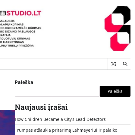
Paieška
Paieška
Naujausi įrašai
How Children Became a City’s Lead Detectors
Trumpas atšaukia pritarimą Lahmeyeriui ir palaiko