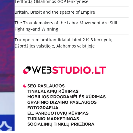
Tedfordą Oklahomos GOP lenktynėse
Britain, Brexit and the spectre of Empire
The Troublemakers of the Labor Movement Are Still
Fighting–and Winning
Trumpo remiami kandidatai laimi 2 iš 3 lenktynių
Džordžijos valstijoje, Alabamos valstijoje