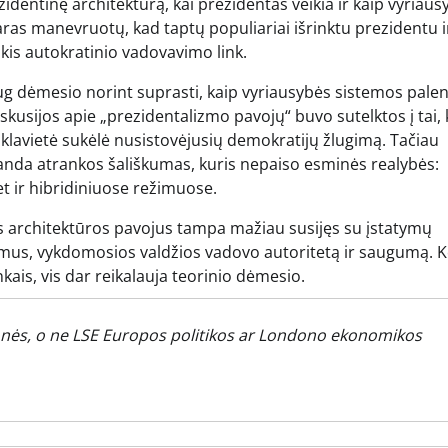
rezidentinę architektūrą, kai prezidentas veikia ir kaip vyriau
aras manevruotų, kad taptų populiariai išrinktu prezidentu i
ukis autokratinio vadovavimo link.
daug dėmesio norint suprasti, kaip vyriausybės sistemos pale
usijos apie „prezidentalizmo pavojų“ buvo sutelktos į tai, 
klavietė sukėlė nusistovėjusių demokratijų žlugimą. Tačiau
iranda atrankos šališkumas, kuris nepaiso esminės realybės:
t ir hibridiniuose režimuose.
s architektūros pavojus tampa mažiau susijęs su įstatymų
jimus, vykdomosios valdžios vadovo autoritetą ir saugumą. 
nkais, vis dar reikalauja teorinio dėmesio.
nės, o ne LSE Europos politikos ar Londono ekonomikos