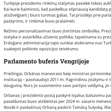
Turkijoje prezidento rinkimų statymas pasiekė tokias aukšt
Kai kurie baiminosi, kad paskelbus stipriausią kandidatą p
atsižvelgiant į biuro turimas galias. Tai prisidėjo prie par
paskyrimo, ir rinkimai buvo pralaimėti.
Režimo personalizavimas buvo įtvirtintas simbolika. Pre
statyba ir autarkiška užsienio politika, tapatinama su pre
Erdoğano administracija tapo sunkiai atskiriama nuo Turkij
suabejoti politinės opozicijos teisėtumu.
Parlamento buferis Vengrijoje
Priešingai, Orbánas manevravo kaip ministras pirmininkas.
instituciją – pasinaudojo 2011 m. Pagrindiniu įstatymu ir
daugumą. Nors jis suasmenino savo partijos valdymą, jis 
Orbanas į prezidento postą paskyrė lojalius balsavimu pa
pavaldumas buvo atskleistas per 2024 m. vasario mėnesio 
Novák ir paskatinusį Orbaną paskirti Tamásą Sulyoką. Išla