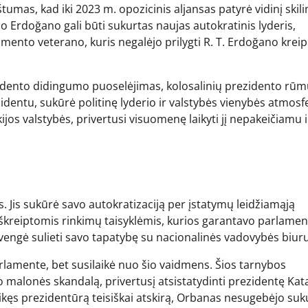
umas, kad iki 2023 m. opozicinis aljansas patyrė vidinį skil
o Erdoğano gali būti sukurtas naujas autokratinis lyderis,
lamento veterano, kuris negalėjo prilygti R. T. Erdoğano kreip
zidento didingumo puoselėjimas, kolosalinių prezidento rū
zidentu, sukūrė politinę lyderio ir valstybės vienybės atmosf
os valstybės, privertusi visuomenę laikyti jį nepakeičiamu i
 Jis sukūrė savo autokratizaciją per įstatymų leidžiamąją
 iškreiptomis rinkimų taisyklėmis, kurios garantavo parlame
vengė sulieti savo tapatybę su nacionalinės vadovybės biuru
rlamente, bet susilaikė nuo šio vaidmens. Šios tarnybos
malonės skandalą, privertusį atsistatydinti prezidentę Kat
ikęs prezidentūrą teisiškai atskirą, Orbanas nesugebėjo suk