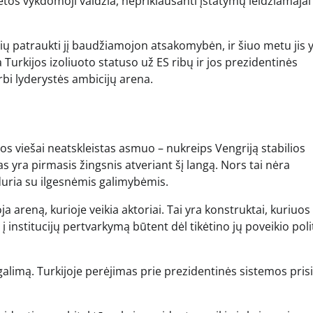
tos vykdomoji valdžia, nepriklausanti įstatymų leidžiamajai
čių patraukti jį baudžiamojon atsakomybėn, ir šiuo metu jis 
a Turkijos izoliuoto statuso už ES ribų ir jos prezidentinės
bi lyderystės ambicijų arena.
s viešai neatskleistas asmuo – nukreips Vengriją stabilios
s yra pirmasis žingsnis atveriant šį langą. Nors tai nėra
uria su ilgesnėmis galimybėmis.
ja areną, kurioje veikia aktoriai. Tai yra konstruktai, kuriuos 
 į institucijų pertvarkymą būtent dėl ​​tikėtino jų poveikio poli
alimą. Turkijoje perėjimas prie prezidentinės sistemos pris