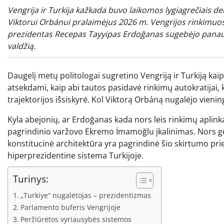
Vengrija ir Turkija kažkada buvo laikomos lygiagrečiais de
Viktorui Orbánui pralaimėjus 2026 m. Vengrijos rinkimuo
prezidentas Recepas Tayyipas Erdoğanas sugebėjo panaudo
valdžią.
Daugelį metų politologai sugretino Vengriją ir Turkiją k
atsekdami, kaip abi tautos pasidavė rinkimų autokratijai, k
trajektorijos išsiskyrė. Kol Viktorą Orbáną nugalėjo vieni
Kyla abejonių, ar Erdoğanas kada nors leis rinkimų aplinkai, 
pagrindinio varžovo Ekremo İmamoğlu įkalinimas. Nors ge
konstitucinė architektūra yra pagrindinė šio skirtumo pr
hiperprezidentine sistema Turkijoje.
Turinys:
„Turkiye“ nugalėtojas – prezidentizmas
Parlamento buferis Vengrijoje
Peržiūrėtos vyriausybės sistemos