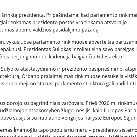
i išrinktą prezidentą. Pripažindama, kad parlamento rinkima
ogiai renkamas prezidento postas yra tinkama atsvara jo
lypumas apėmė valdžios pasidalijimo pažadą.
ėn. vykusiuose parlamento rinkimuose apvertė šią partizani
epakitusi. Prezidentas Suliokas ir toliau eina savo pareigas i
džios perjungimo nuo kadenciją baigiančio Fidesz elito.
 Sulyoko atsistatydinimo ir prezidento pasipriešinimo, atspi
hitektūrą, Orbano pralaimėjimas rinkimuose nesukelia visiš
ius pralaimėjimo stažus, parlamento struktūra gali padidinti
 susidorojo su pagrindiniais varžovais. Prieš 2026 m. rinkimus
udžiamojon atsakomybėn žlugo, nes jis, kaip Europos Parl
buvo susijusi su nuolatine Vengrijos naryste Europos Sąjun
 Ekremas İmamoğlu tapo populiariu meru – prezidento siste