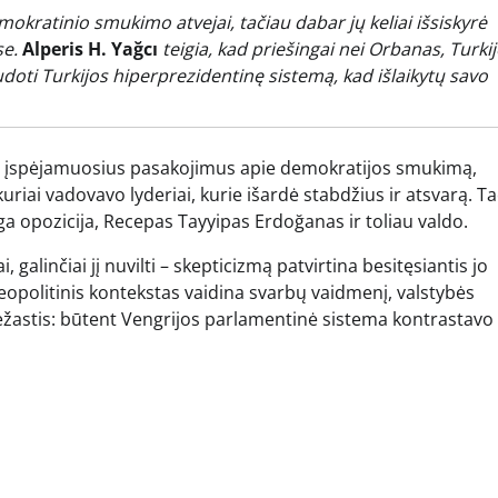
mokratinio smukimo atvejai, tačiau dabar jų keliai išsiskyrė
se.
Alperis H. Yağcı
teigia, kad priešingai nei Orbanas, Turki
ti Turkijos hiperprezidentinę sistemą, kad išlaikytų savo
aip įspėjamuosius pasakojimus apie demokratijos smukimą,
uriai vadovavo lyderiai, kurie išardė stabdžius ir atsvarą. Ta
nga opozicija, Recepas Tayyipas Erdoğanas ir toliau valdo.
galinčiai jį nuvilti – skepticizmą patvirtina besitęsiantis jo
opolitinis kontekstas vaidina svarbų vaidmenį, valstybės
iežastis: būtent Vengrijos parlamentinė sistema kontrastavo