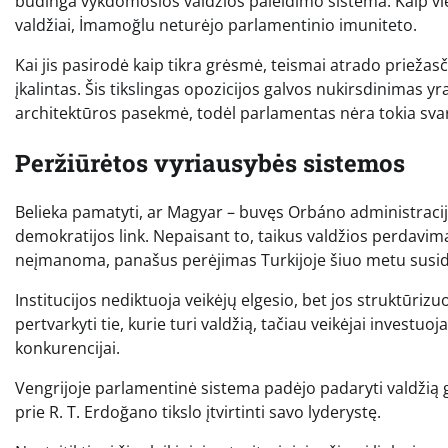
būdinga vykdomosios valdžios paleidimo sistema. Kaip vie
valdžiai, İmamoğlu neturėjo parlamentinio imuniteto.
Kai jis pasirodė kaip tikra grėsmė, teismai atrado priežas
įkalintas. Šis tikslingas opozicijos galvos nukirsdinimas yr
architektūros pasekmė, todėl parlamentas nėra tokia svar
Peržiūrėtos vyriausybės sistemos
Belieka pamatyti, ar Magyar – buvęs Orbáno administracijo
demokratijos link. Nepaisant to, taikus valdžios perdavima
neįmanoma, panašus perėjimas Turkijoje šiuo metu susid
Institucijos nediktuoja veikėjų elgesio, bet jos struktūrizuo
pertvarkyti tie, kurie turi valdžią, tačiau veikėjai investuoja
konkurencijai.
Vengrijoje parlamentinė sistema padėjo padaryti valdžią g
prie R. T. Erdoğano tikslo įtvirtinti savo lyderystę.