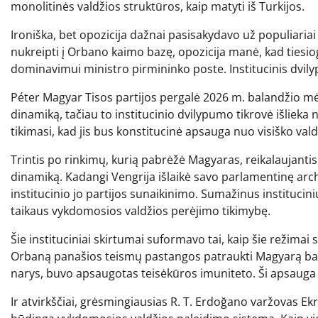
monolitinės valdžios struktūros, kaip matyti iš Turkijos.
Ironiška, bet opozicija dažnai pasisakydavo už populiaria
nukreipti į Orbano kaimo bazę, opozicija manė, kad tiesi
dominavimui ministro pirmininko poste. Institucinis dvi
Péter Magyar Tisos partijos pergalė 2026 m. balandžio m
dinamiką, tačiau to institucinio dvilypumo tikrovė išlieka n
tikimasi, kad jis bus konstitucinė apsauga nuo visiško val
Trintis po rinkimų, kurią pabrėžė Magyaras, reikalaujantis
dinamiką. Kadangi Vengrija išlaikė savo parlamentinę arc
institucinio jo partijos sunaikinimo. Sumažinus institucin
taikaus vykdomosios valdžios perėjimo tikimybę.
Šie instituciniai skirtumai suformavo tai, kaip šie režimai
Orbaną panašios teismų pastangos patraukti Magyarą ba
narys, buvo apsaugotas teisėkūros imuniteto. Ši apsauga 
Ir atvirkščiai, grėsmingiausias R. T. Erdoğano varžovas