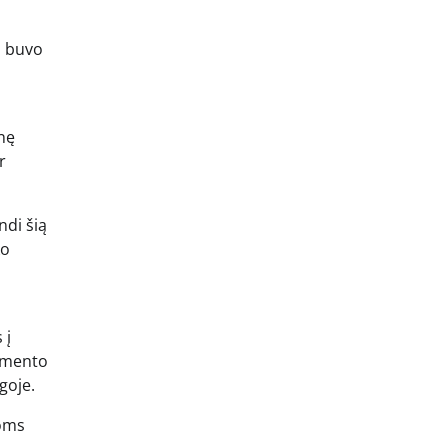
i buvo
nę
r
ndi šią
ko
 į
amento
goje.
moms