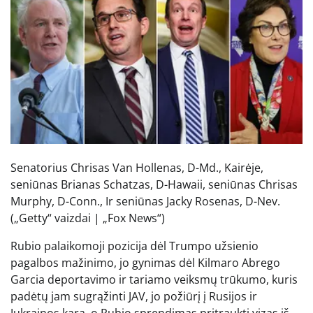
Senatorius Chrisas Van Hollenas, D-Md., Kairėje,
seniūnas Brianas Schatzas, D-Hawaii, seniūnas Chrisas
Murphy, D-Conn., Ir seniūnas Jacky Rosenas, D-Nev.
(„Getty“ vaizdai | „Fox News“)
Rubio palaikomoji pozicija dėl Trumpo užsienio
pagalbos mažinimo, jo gynimas dėl Kilmaro Abrego
Garcia deportavimo ir tariamo veiksmų trūkumo, kuris
padėtų jam sugrąžinti JAV, jo požiūrį į Rusijos ir
Jukrainos karą, o Rubio sprendimas pritraukti vizas iš