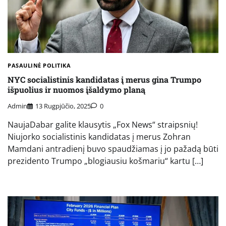
PASAULINĖ POLITIKA
NYC socialistinis kandidatas į merus gina Trumpo
išpuolius ir nuomos įšaldymo planą
Admin
13 Rugpjūčio, 2025
0
NaujaDabar galite klausytis „Fox News“ straipsnių!
Niujorko socialistinis kandidatas į merus Zohran
Mamdani antradienį buvo spaudžiamas į jo pažadą būti
prezidento Trumpo „blogiausiu košmariu“ kartu […]