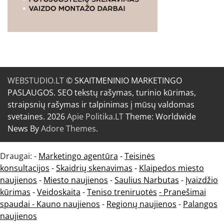
WEBSTUDIO.LT
© SKAITMENINIO MARKETINGO
PASLAUGOS. SEO tekstų rašymas, turinio kūrimas,
straipsnių rašymas ir talpinimas į mūsų valdomas
svetaines. 2026
Apie Politika.LT
Theme: Worldwide
News By
Adore Themes
.
Draugai: -
Marketingo agentūra
-
Teisinės
konsultacijos
-
Skaidrių skenavimas
-
Klaipedos miesto
naujienos
-
Miesto naujienos
-
Saulius Narbutas
-
Įvaizdžio
kūrimas
-
Veidoskaita
-
Teniso treniruotės
- Pranešimai
spaudai -
Kauno naujienos
-
Regionų naujienos
-
Palangos
naujienos