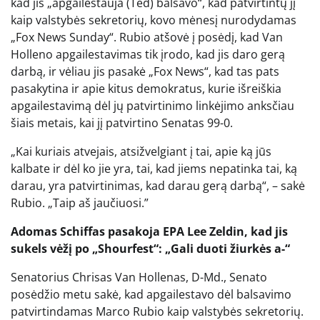
kad jis „apgailestauja (Ted) balsavo“, kad patvirtintų jį
kaip valstybės sekretorių, kovo mėnesį nurodydamas
„Fox News Sunday“. Rubio atšovė į posėdį, kad Van
Holleno apgailestavimas tik įrodo, kad jis daro gerą
darbą, ir vėliau jis pasakė „Fox News“, kad tas pats
pasakytina ir apie kitus demokratus, kurie išreiškia
apgailestavimą dėl jų patvirtinimo linkėjimo anksčiau
šiais metais, kai jį patvirtino Senatas 99-0.
„Kai kuriais atvejais, atsižvelgiant į tai, apie ką jūs
kalbate ir dėl ko jie yra, tai, kad jiems nepatinka tai, ką
darau, yra patvirtinimas, kad darau gerą darbą“, – sakė
Rubio. „Taip aš jaučiuosi.”
Adomas Schiffas pasakoja EPA Lee Zeldin, kad jis
sukels vėžį po „Shourfest“: „Gali duoti žiurkės a-“
Senatorius Chrisas Van Hollenas, D-Md., Senato
posėdžio metu sakė, kad apgailestavo dėl balsavimo
patvirtindamas Marco Rubio kaip valstybės sekretorių.