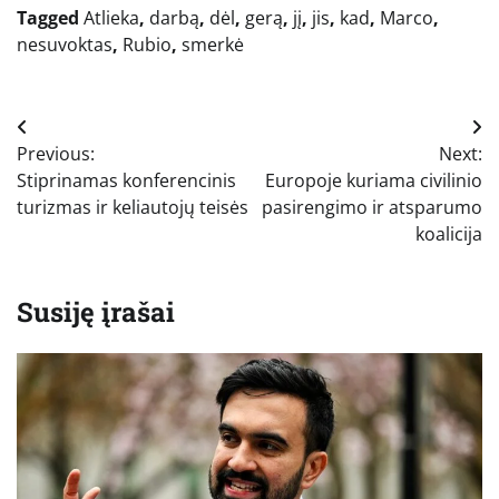
Tagged
Atlieka
,
darbą
,
dėl
,
gerą
,
jį
,
jis
,
kad
,
Marco
,
nesuvoktas
,
Rubio
,
smerkė
Navigacija
Previous:
Next:
tarp
Stiprinamas konferencinis
Europoje kuriama civilinio
įrašų
turizmas ir keliautojų teisės
pasirengimo ir atsparumo
koalicija
Susiję įrašai