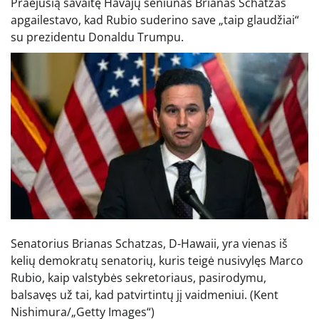
Praėjusią savaitę Havajų seniūnas Brianas Schatzas
apgailestavo, kad Rubio suderino save „taip glaudžiai“
su prezidentu Donaldu Trumpu.
Senatorius Brianas Schatzas, D-Hawaii, yra vienas iš
kelių demokratų senatorių, kuris teigė nusivylęs Marco
Rubio, kaip valstybės sekretoriaus, pasirodymu,
balsavęs už tai, kad patvirtintų jį vaidmeniui.
(Kent
Nishimura/„Getty Images“)