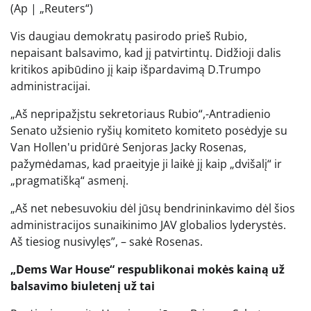
(Ap | „Reuters“)
Vis daugiau demokratų pasirodo prieš Rubio,
nepaisant balsavimo, kad jį patvirtintų. Didžioji dalis
kritikos apibūdino jį kaip išpardavimą D.Trumpo
administracijai.
„Aš nepripažįstu sekretoriaus Rubio“,-Antradienio
Senato užsienio ryšių komiteto komiteto posėdyje su
Van Hollen'u pridūrė Senjoras Jacky Rosenas,
pažymėdamas, kad praeityje ji laikė jį kaip „dvišalį“ ir
„pragmatišką“ asmenį.
„Aš net nebesuvokiu dėl jūsų bendrininkavimo dėl šios
administracijos sunaikinimo JAV globalios lyderystės.
Aš tiesiog nusivylęs”, – sakė Rosenas.
„Dems War House“ respublikonai mokės kainą už
balsavimo biuletenį už tai