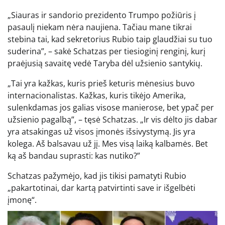
„Siauras ir sandorio prezidento Trumpo požiūris į
pasaulį niekam nėra naujiena. Tačiau mane tikrai
stebina tai, kad sekretorius Rubio taip glaudžiai su tuo
suderina”, – sakė Schatzas per tiesioginį renginį, kurį
praėjusią savaitę vedė Taryba dėl užsienio santykių.
„Tai yra kažkas, kuris prieš keturis mėnesius buvo
internacionalistas. Kažkas, kuris tikėjo Amerika,
sulenkdamas jos galias visose manierose, bet ypač per
užsienio pagalbą”, – tęsė Schatzas. „Ir vis dėlto jis dabar
yra atsakingas už visos įmonės išsivystymą. Jis yra
kolega. Aš balsavau už jį. Mes visą laiką kalbamės. Bet
ką aš bandau suprasti: kas nutiko?”
Schatzas pažymėjo, kad jis tikisi pamatyti Rubio
„pakartotinai, dar kartą patvirtinti save ir išgelbėti
įmonę“.