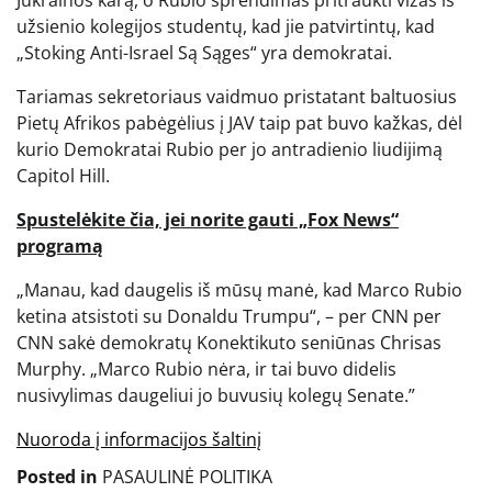
užsienio kolegijos studentų, kad jie patvirtintų, kad
„Stoking Anti-Israel Są Sąges“ yra demokratai.
Tariamas sekretoriaus vaidmuo pristatant baltuosius
Pietų Afrikos pabėgėlius į JAV taip pat buvo kažkas, dėl
kurio Demokratai Rubio per jo antradienio liudijimą
Capitol Hill.
Spustelėkite čia, jei norite gauti „Fox News“
programą
„Manau, kad daugelis iš mūsų manė, kad Marco Rubio
ketina atsistoti su Donaldu Trumpu“, – per CNN per
CNN sakė demokratų Konektikuto seniūnas Chrisas
Murphy. „Marco Rubio nėra, ir tai buvo didelis
nusivylimas daugeliui jo buvusių kolegų Senate.”
Nuoroda į informacijos šaltinį
Posted in
PASAULINĖ POLITIKA