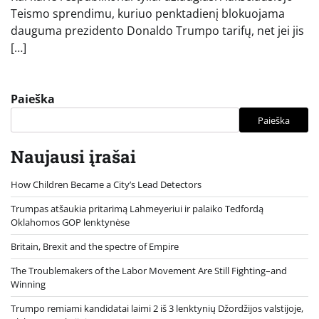
Teismo sprendimu, kuriuo penktadienį blokuojama
dauguma prezidento Donaldo Trumpo tarifų, net jei jis
[…]
Paieška
Paieška
Naujausi įrašai
How Children Became a City’s Lead Detectors
Trumpas atšaukia pritarimą Lahmeyeriui ir palaiko Tedfordą
Oklahomos GOP lenktynėse
Britain, Brexit and the spectre of Empire
The Troublemakers of the Labor Movement Are Still Fighting–and
Winning
Trumpo remiami kandidatai laimi 2 iš 3 lenktynių Džordžijos valstijoje,