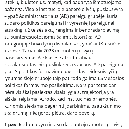
išteklių biuletenius, matyti, kad padaryta išmatuojama
pažanga. Visoje institucijoje pagerėjo lyčių pusiausvyra
– ypač Administratoriaus (AD) pareigų grupėje, kurią
sudaro politikos pareigūnai ir vyresnieji pareigūnai,
atsakingi už teisės aktų rengimą ir bendradarbiavimą
su suinteresuotosiomis šalimis. Istoriškai AD
kategorijoje buvo lyčių disbalansas, ypač aukštesnėse
klasėse. Tačiau iki 2023 m. moterų ir vyrų
pasiskirstymas AD klasėse atrodo labiau
subalansuotas. Šis poslinkis yra svarbus. AD pareigūnai
yra ES politikos formavimo pagrindas. Didesnis lyčių
lygumas šioje grupėje taip pat rodo galimą ES viešosios
politikos formavimo pasikeitimą. Nors paritetas dar
nėra visiškai pasiektas visais lygiais, trajektorija yra
aiškiai teigiama. Atrodo, kad institucinės priemonės,
kuriomis siekiama pagerinti įdarbinimą, paaukštinimo
skaidrumą ir karjeros plėtrą, daro poveikį.
1 pav
: Rodoma vyrų ir visų darbuotojų / moterų ir visų