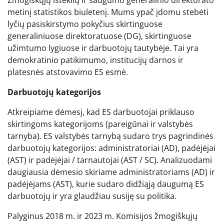
Žmogiškųjų išteklių ir saugumo generalinio direktorato
metinį statistikos biuletenį. Mums ypač įdomu stebėti
lyčių pasiskirstymo pokyčius skirtinguose
generaliniuose direktoratuose (DG), skirtinguose
užimtumo lygiuose ir darbuotojų tautybėje. Tai yra
demokratinio patikimumo, institucijų darnos ir
platesnės atstovavimo ES esmė.
Darbuotojų kategorijos
Atkreipiame dėmesį, kad ES darbuotojai priklauso
skirtingoms kategorijoms (pareigūnai ir valstybės
tarnyba). ES valstybės tarnybą sudaro trys pagrindinės
darbuotojų kategorijos: administratoriai (AD), padėjėjai
(AST) ir padėjėjai / tarnautojai (AST / SC). Analizuodami
daugiausia dėmesio skiriame administratoriams (AD) ir
padėjėjams (AST), kurie sudaro didžiąją daugumą ES
darbuotojų ir yra glaudžiau susiję su politika.
Palyginus 2018 m. ir 2023 m. Komisijos žmogiškųjų