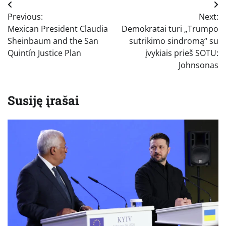
Navigacija
Previous:
Next:
tarp
Mexican President Claudia
Demokratai turi „Trumpo
įrašų
Sheinbaum and the San
sutrikimo sindromą“ su
Quintín Justice Plan
įvykiais prieš SOTU:
Johnsonas
Susiję įrašai