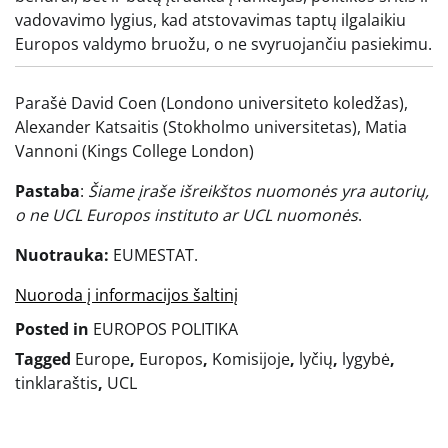
vadovavimo lygius, kad atstovavimas taptų ilgalaikiu
Europos valdymo bruožu, o ne svyruojančiu pasiekimu.
Parašė David Coen (Londono universiteto koledžas),
Alexander Katsaitis (Stokholmo universitetas), Matia
Vannoni (Kings College London)
Pastaba
:
Šiame įraše išreikštos nuomonės yra autorių,
o ne UCL Europos instituto ar UCL nuomonės
.
Nuotrauka:
EUMESTAT.
Nuoroda į informacijos šaltinį
Posted in
EUROPOS POLITIKA
Tagged
Europe
,
Europos
,
Komisijoje
,
lyčių
,
lygybė
,
tinklaraštis
,
UCL