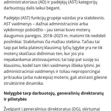
administratoriaus (AD) ir padėjėjų (AST) kategorijų
darbuotojų dalis laikui bėgant.
Padėjėjo (AST) funkcijų grupėje vaizdas yra stabilesnis.
AST vaidmenys – dažnai administracinio arba
vykdomojo pobūdžio – jau seniai buvo moterų
daugumos pareigos. 2018–2023 m. matomi tik nedideli
poslinkiai. Stabilumas čia mažiau stebina. Tačiau tai
taip pat kelia platesnį klausimą: lyčių lygybė yra ne tik
moterų skaičiaus didinimas ten, kur jos yra
nepakankamai atstovaujamos; tai taip pat susiję su
klausimu, kodėl tam tikri vaidmenys išlieka lytimi. Jei
administraciniai vaidmenys ir toliau neproporcingai
pritraukia (arba nukreipia) moteris, gali atsirasti gilesnė
struktūrinė dinamika.
Nelygybė tarp darbuotojų, generalinių direktoratų
ir pilietybės
Žvelgiant į generalinius direktoratus (DG), skirtumai