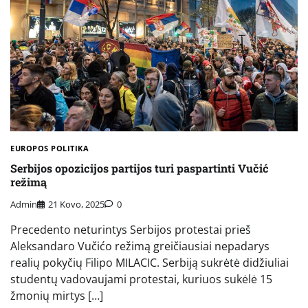
EUROPOS POLITIKA
Serbijos opozicijos partijos turi paspartinti Vučić
režimą
Admin
21 Kovo, 2025
0
Precedento neturintys Serbijos protestai prieš
Aleksandaro Vučićo režimą greičiausiai nepadarys
realių pokyčių Filipo MILACIC. Serbiją sukrėtė didžiuliai
studentų vadovaujami protestai, kuriuos sukėlė 15
žmonių mirtys […]