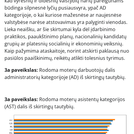
kad vyresnių ir didesnių valstybių narių pareigūnams
būdinga silpnesnė lyčių pusiausvyra, ypač AD
kategorijoje, o kai kuriose mažesnėse ar naujesnėse
valstybėse narėse atstovavimas yra palyginti vienodas.
Lieka neaišku, ar šie skirtumai kyla dėl įdarbinimo
praktikos, paaukštinimo planų, nacionalinių kandidatų
grupių ar platesnių socialinių ir ekonominių veiksnių.
Kaip pažymima ataskaitoje, norint atskirti paklausą nuo
pasiūlos paaiškinimų, reikėtų atlikti tolesnius tyrimus.
3a paveikslas:
Rodoma moterų darbuotojų dalis
administratorių kategorijoje (AD) iš skirtingų tautybių.
3a paveikslas:
Rodoma moterų asistentų kategorijos
(AST) dalis iš skirtingų tautybių.