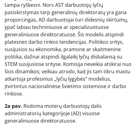
tampa ryškesni. Nors AST darbuotojų lyčių
pasiskirstymas tarp generalinių direktoratų yra gana
proporcingas, AD darbuotojai turi didesnių skirtumų,
ypač labiau techniniuose ar specializuotuose
generaliniuose direktoratuose. Šis modelis atspindi
platesnes darbo rinkos tendencijas. Politikos sritys,
susijusios su ekonomika, pramone ar skaitmenine
politika, dažnai atspindi ilgalaikį lyčių disbalansą su
STEM susijusiose srityse. Komisija neveikia atskirai nuo
šios dinamikos; veikiau atrodo, kad jis tam tikru mastu
atkartoja profesinius „lyčių lygybės“ modelius,
įtvirtintus nacionalinėse švietimo sistemose ir darbo
rinkose.
2a pav.
Rodoma moterų darbuotojų dalis
administratorių kategorijoje (AD) visuose
generaliniuose direktoratuose.