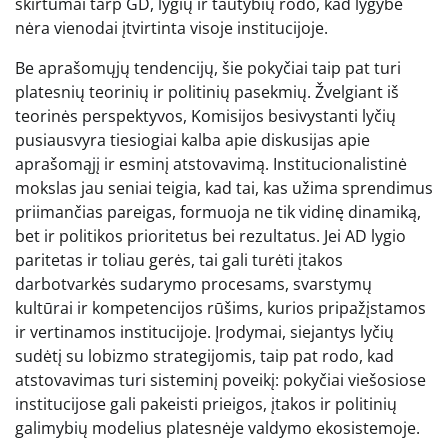
skirtumai tarp GD, lygių ir tautybių rodo, kad lygybė
nėra vienodai įtvirtinta visoje institucijoje.
Be aprašomųjų tendencijų, šie pokyčiai taip pat turi
platesnių teorinių ir politinių pasekmių. Žvelgiant iš
teorinės perspektyvos, Komisijos besivystanti lyčių
pusiausvyra tiesiogiai kalba apie diskusijas apie
aprašomąjį ir esminį atstovavimą. Institucionalistinė
mokslas jau seniai teigia, kad tai, kas užima sprendimus
priimančias pareigas, formuoja ne tik vidinę dinamiką,
bet ir politikos prioritetus bei rezultatus. Jei AD lygio
paritetas ir toliau gerės, tai gali turėti įtakos
darbotvarkės sudarymo procesams, svarstymų
kultūrai ir kompetencijos rūšims, kurios pripažįstamos
ir vertinamos institucijoje. Įrodymai, siejantys lyčių
sudėtį su lobizmo strategijomis, taip pat rodo, kad
atstovavimas turi sisteminį poveikį: pokyčiai viešosiose
institucijose gali pakeisti prieigos, įtakos ir politinių
galimybių modelius platesnėje valdymo ekosistemoje.