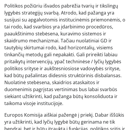
Politikos požiūriu išvados pabrėžia tvarių ir tikslingų
lygybės strategijų svarbą. Atrodo, kad pažanga yra
susijusi su apgalvotomis institucinėmis priemonėmis, o
tai rodo, kad svarbios yra įdarbinimo procedūros,
paaukštinimo stebėsena, kuravimo sistemos ir
skaidrumo mechanizmai. Tačiau nuolatiniai GD ir
tautybių skirtumai rodo, kad horizontalių, visiems
tinkančių metodų gali nepakakti. Gali prireikti labiau
pritaikytų intervencijų, ypač techninėse / lyčių lygybės
politikos srityse ir aukštesniosiose vadovybės srityse,
kad būtų pašalintas didesnis struktūrinis disbalansas.
Nuolatinė stebėsena, skaidrios ataskaitos ir
duomenimis pagrįstas vertinimas bus labai svarbūs
siekiant užtikrinti, kad pažanga būtų konsoliduota ir
taikoma visoje institucijoje.
Europos Komisija aiškiai pažengė į priekį. Dabar iššūkis
yra užtikrinti, kad lyčių lygybė būtų gerinama ne tik
bendrai, bet ir būtų įtraukta į funkcijas, politikos sritis ir