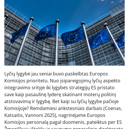
Lyčių lygybė jau seniai buvo paskelbtas Europos
Komisijos prioritetu. Nuo įsipareigojimų lyčių aspekto
integravimo srityje iki lygybės strategijų ES pristato
save kaip pasaulinę lyderę skatinant moterų politinį
atstovavimą ir lygybę. Bet kaip su lyčių lygybe pačioje
Komisijoje? Remdamiesi ankstesniais darbais (Coenas,
Katsaitis, Vannoni 2025), nagrinėjame Europos
Komisijos personalą pagal duomenis, pateiktus per ES