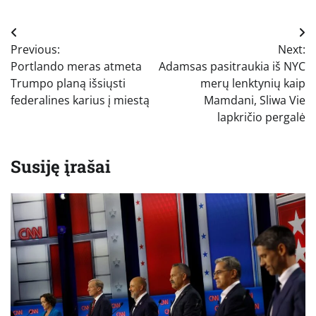
Navigacija
Previous:
Next:
tarp
Portlando meras atmeta
Adamsas pasitraukia iš NYC
įrašų
Trumpo planą išsiųsti
merų lenktynių kaip
federalines karius į miestą
Mamdani, Sliwa Vie
lapkričio pergalė
Susiję įrašai