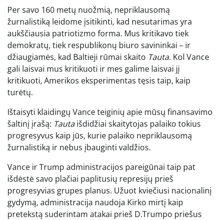
Per savo 160 metų nuožmią, nepriklausomą
žurnalistiką leidome įsitikinti, kad nesutarimas yra
aukščiausia patriotizmo forma. Mus kritikavo tiek
demokratų, tiek respublikonų biuro savininkai – ir
džiaugiamės, kad Baltieji rūmai skaito
Tauta
. Kol Vance
gali laisvai mus kritikuoti ir mes galime laisvai jį
kritikuoti, Amerikos eksperimentas tęsis taip, kaip
turėtų.
Ištaisyti klaidingų Vance teiginių apie mūsų finansavimo
šaltinį įrašą:
Tauta
išdidžiai skaitytojas palaiko tokius
progresyvus kaip jūs, kurie palaiko nepriklausomą
žurnalistiką ir nebus įbauginti valdžios.
Vance ir Trump administracijos pareigūnai taip pat
išdėstė savo plačiai paplitusių represijų prieš
progresyvias grupes planus. Užuot kviečiusi nacionalinį
gydymą, administracija naudoja Kirko mirtį kaip
pretekstą suderintam atakai prieš D.Trumpo priešus