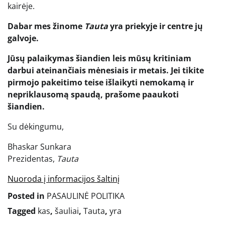
kairėje.
Dabar mes žinome
Tauta
yra priekyje ir centre jų
galvoje.
Jūsų palaikymas šiandien leis mūsų kritiniam
darbui ateinančiais mėnesiais ir metais. Jei tikite
pirmojo pakeitimo teise išlaikyti nemokamą ir
nepriklausomą spaudą, prašome paaukoti
šiandien.
Su dėkingumu,
Bhaskar Sunkara
Prezidentas,
Tauta
Nuoroda į informacijos šaltinį
Posted in
PASAULINĖ POLITIKA
Tagged
kas
,
šauliai
,
Tauta
,
yra