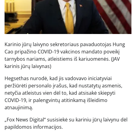
Karinio jūrų laivyno sekretoriaus pavaduotojas Hung
Cao pripažino COVID-19 vakcinos mandato poveikį
tarnybos nariams, atleistiems iš kariuomenės.
(JAV
karinis jūrų laivynas)
Hegsethas nurodė, kad jis vadovavo iniciatyviai
peržiūrėti personalo įrašus, kad nustatytų asmenis,
netyčia atleistus vien dėl to, kad atsisakė skiepyti
COVID-19, ir palengvintų atitinkamą išleidimo
atnaujinimą.
„Fox News Digital“ susisiekė su kariniu jūrų laivynu dėl
papildomos informacijos.