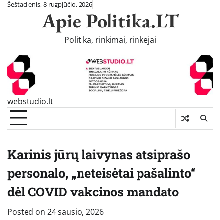
Skip
Šeštadienis, 8 rugpjūčio, 2026
Apie Politika.LT
to
content
Politika, rinkimai, rinkejai
webstudio.lt
Karinis jūrų laivynas atsiprašo
personalo, „neteisėtai pašalinto“
dėl COVID vakcinos mandato
Posted on
24 sausio, 2026