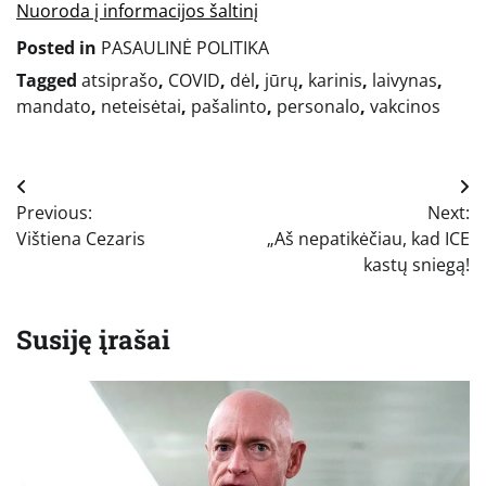
Nuoroda į informacijos šaltinį
Posted in
PASAULINĖ POLITIKA
Tagged
atsiprašo
,
COVID
,
dėl
,
jūrų
,
karinis
,
laivynas
,
mandato
,
neteisėtai
,
pašalinto
,
personalo
,
vakcinos
Navigacija
Previous:
Next:
tarp
Vištiena Cezaris
„Aš nepatikėčiau, kad ICE
įrašų
kastų sniegą!
Susiję įrašai