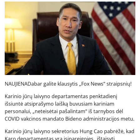
NAUJIENA
Dabar galite klausytis „Fox News“ straipsnių!
Karinio jūrų laivyno departamentas penktadienį
išsiuntė atsiprašymo laišką buvusiam kariniam
personalui, „neteisėtai pašalintam“ iš tarnybos dėl
COVID vakcinos mandato Bideno administracijos metu.
Karinio jūrų laivyno sekretorius Hung Cao pabrėžė, kad
Karo departamentas yra įsipareigojęs „ištaisyti