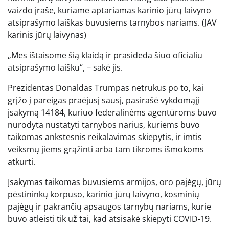
vaizdo įraše, kuriame aptariamas karinio jūrų laivyno
atsiprašymo laiškas buvusiems tarnybos nariams.
(JAV
karinis jūrų laivynas)
„Mes ištaisome šią klaidą ir prasideda šiuo oficialiu
atsiprašymo laišku“, – sakė jis.
Prezidentas Donaldas Trumpas netrukus po to, kai
grįžo į pareigas praėjusį sausį, pasirašė vykdomąjį
įsakymą 14184, kuriuo federalinėms agentūroms buvo
nurodyta nustatyti tarnybos narius, kuriems buvo
taikomas ankstesnis reikalavimas skiepytis, ir imtis
veiksmų jiems grąžinti arba tam tikroms išmokoms
atkurti.
Įsakymas taikomas buvusiems armijos, oro pajėgų, jūrų
pėstininkų korpuso, karinio jūrų laivyno, kosminių
pajėgų ir pakrančių apsaugos tarnybų nariams, kurie
buvo atleisti tik už tai, kad atsisakė skiepyti COVID-19.