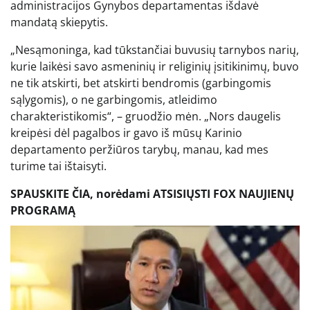
administracijos Gynybos departamentas išdavė
mandatą skiepytis.
„Nesąmoninga, kad tūkstančiai buvusių tarnybos narių,
kurie laikėsi savo asmeninių ir religinių įsitikinimų, buvo
ne tik atskirti, bet atskirti bendromis (garbingomis
sąlygomis), o ne garbingomis, atleidimo
charakteristikomis“, – gruodžio mėn. „Nors daugelis
kreipėsi dėl pagalbos ir gavo iš mūsų Karinio
departamento peržiūros tarybų, manau, kad mes
turime tai ištaisyti.
SPAUSKITE ČIA, norėdami ATSISIŲSTI FOX NAUJIENŲ
PROGRAMĄ