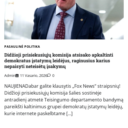
PASAULINĖ POLITIKA
Didžioji prisiekusiųjų komisija atsisako apkaltinti
demokratus įstatymų leidėjus, raginusius karius
nepaisyti neteisėtų įsakymų
Admin
11 Vasario, 2026
0
NAUJIENADabar galite klausytis „Fox News“ straipsnių!
Didžioji prisiekusiųjų komisija šalies sostinėje
antradienį atmetė Teisingumo departamento bandymą
pareikšti kaltinimus grupei demokratų įstatymų leidėjų,
kurie internete paskelbtame […]