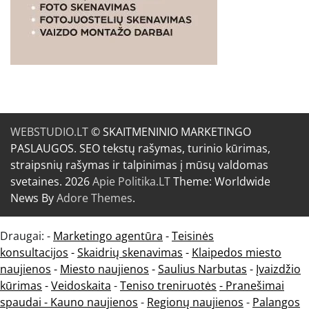
WEBSTUDIO.LT
© SKAITMENINIO MARKETINGO
PASLAUGOS. SEO tekstų rašymas, turinio kūrimas,
straipsnių rašymas ir talpinimas į mūsų valdomas
svetaines. 2026
Apie Politika.LT
Theme: Worldwide
News By
Adore Themes
.
Draugai: -
Marketingo agentūra
-
Teisinės
konsultacijos
-
Skaidrių skenavimas
-
Klaipedos miesto
naujienos
-
Miesto naujienos
-
Saulius Narbutas
-
Įvaizdžio
kūrimas
-
Veidoskaita
-
Teniso treniruotės
- Pranešimai
spaudai -
Kauno naujienos
-
Regionų naujienos
-
Palangos