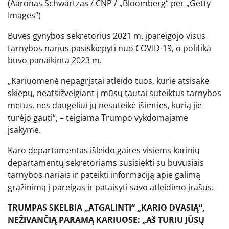
(Aaronas Schwartzas / CNP / „Bloomberg“ per „Getty
Images“)
Buvęs gynybos sekretorius 2021 m. įpareigojo visus
tarnybos narius pasiskiepyti nuo COVID-19, o politika
buvo panaikinta 2023 m.
„Kariuomenė nepagrįstai atleido tuos, kurie atsisakė
skiepų, neatsižvelgiant į mūsų tautai suteiktus tarnybos
metus, nes daugeliui jų nesuteikė išimties, kurią jie
turėjo gauti“, – teigiama Trumpo vykdomajame
įsakyme.
Karo departamentas išleido gaires visiems karinių
departamentų sekretoriams susisiekti su buvusiais
tarnybos nariais ir pateikti informaciją apie galimą
grąžinimą į pareigas ir pataisyti savo atleidimo įrašus.
TRUMPAS SKELBIA „ATGALINTI“ „KARIO DVASIĄ“,
NEŽIVANČIĄ PARAMĄ KARIUOSE: „Aš TURIU JŪSŲ