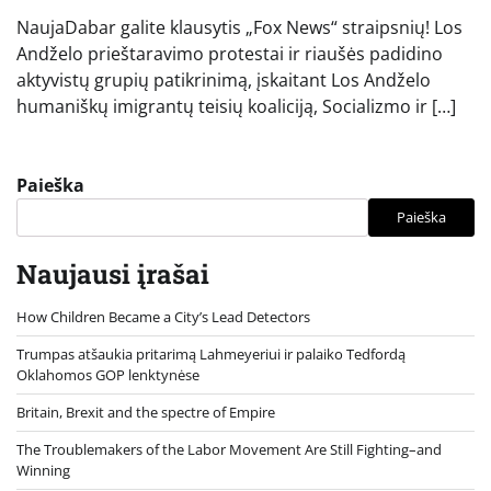
NaujaDabar galite klausytis „Fox News“ straipsnių! Los
Andželo prieštaravimo protestai ir riaušės padidino
aktyvistų grupių patikrinimą, įskaitant Los Andželo
humaniškų imigrantų teisių koaliciją, Socializmo ir […]
Paieška
Paieška
Naujausi įrašai
How Children Became a City’s Lead Detectors
Trumpas atšaukia pritarimą Lahmeyeriui ir palaiko Tedfordą
Oklahomos GOP lenktynėse
Britain, Brexit and the spectre of Empire
The Troublemakers of the Labor Movement Are Still Fighting–and
Winning