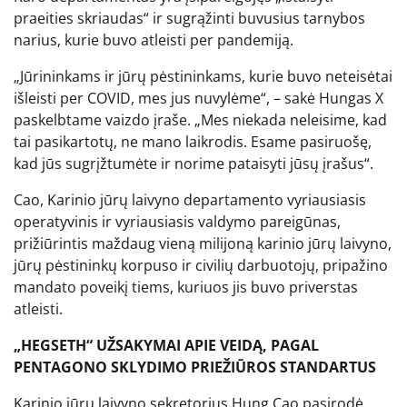
praeities skriaudas“ ir sugrąžinti buvusius tarnybos
narius, kurie buvo atleisti per pandemiją.
„Jūrininkams ir jūrų pėstininkams, kurie buvo neteisėtai
išleisti per COVID, mes jus nuvylėme“, – sakė Hungas X
paskelbtame vaizdo įraše. „Mes niekada neleisime, kad
tai pasikartotų, ne mano laikrodis. Esame pasiruošę,
kad jūs sugrįžtumėte ir norime pataisyti jūsų įrašus“.
Cao, Karinio jūrų laivyno departamento vyriausiasis
operatyvinis ir vyriausiasis valdymo pareigūnas,
prižiūrintis maždaug vieną milijoną karinio jūrų laivyno,
jūrų pėstininkų korpuso ir civilių darbuotojų, pripažino
mandato poveikį tiems, kuriuos jis buvo priverstas
atleisti.
„HEGSETH“ UŽSAKYMAI APIE VEIDĄ, PAGAL
PENTAGONO SKLYDIMO PRIEŽIŪROS STANDARTUS
Karinio jūrų laivyno sekretorius Hung Cao pasirodė