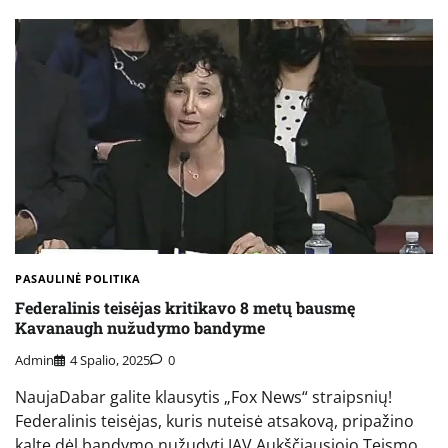
PASAULINĖ POLITIKA
Federalinis teisėjas kritikavo 8 metų bausmę
Kavanaugh nužudymo bandyme
Admin
4 Spalio, 2025
0
NaujaDabar galite klausytis „Fox News“ straipsnių!
Federalinis teisėjas, kuris nuteisė atsakovą, pripažino
kaltę dėl bandymo nužudyti JAV Aukščiausiojo Teismo