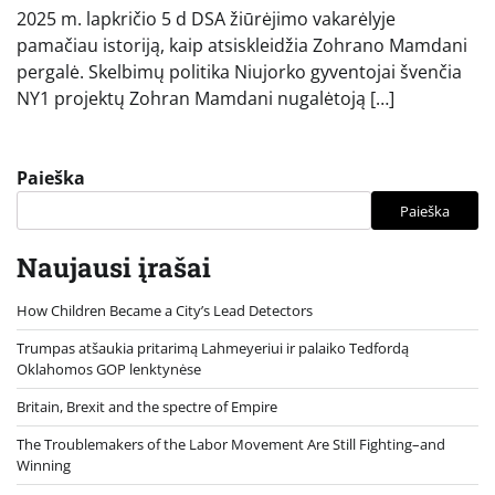
2025 m. lapkričio 5 d DSA žiūrėjimo vakarėlyje
pamačiau istoriją, kaip atsiskleidžia Zohrano Mamdani
pergalė. Skelbimų politika Niujorko gyventojai švenčia
NY1 projektų Zohran Mamdani nugalėtoją […]
Paieška
Paieška
Naujausi įrašai
How Children Became a City’s Lead Detectors
Trumpas atšaukia pritarimą Lahmeyeriui ir palaiko Tedfordą
Oklahomos GOP lenktynėse
Britain, Brexit and the spectre of Empire
The Troublemakers of the Labor Movement Are Still Fighting–and
Winning