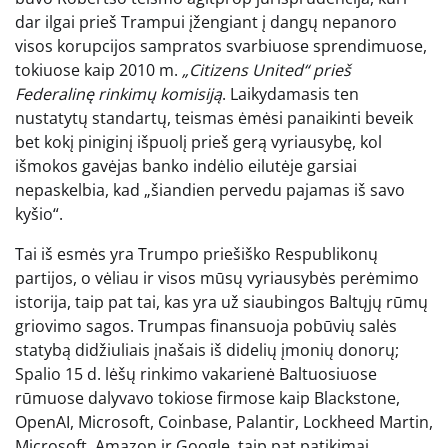
dar ilgai prieš Trampui įžengiant į dangų nepanoro
visos korupcijos sampratos svarbiuose sprendimuose,
tokiuose kaip 2010 m.
„Citizens United“ prieš
Federalinę rinkimų komisiją
. Laikydamasis ten
nustatytų standartų, teismas ėmėsi panaikinti beveik
bet kokį piniginį išpuolį prieš gerą vyriausybę, kol
išmokos gavėjas banko indėlio eilutėje garsiai
nepaskelbia, kad „šiandien pervedu pajamas iš savo
kyšio“.
Tai iš esmės yra Trumpo priešiško Respublikonų
partijos, o vėliau ir visos mūsų vyriausybės perėmimo
istorija, taip pat tai, kas yra už siaubingos Baltųjų rūmų
griovimo sagos. Trumpas finansuoja pobūvių salės
statybą didžiuliais įnašais iš didelių įmonių donorų;
Spalio 15 d. lėšų rinkimo vakarienė Baltuosiuose
rūmuose dalyvavo tokiose firmose kaip Blackstone,
OpenAI, Microsoft, Coinbase, Palantir, Lockheed Martin,
Microsoft, Amazon ir Google, taip pat patikimai