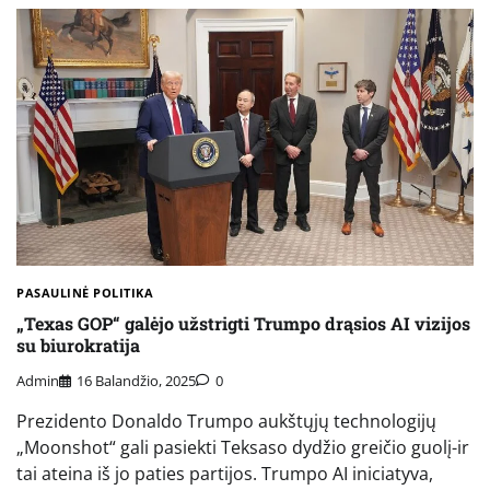
PASAULINĖ POLITIKA
„Texas GOP“ galėjo užstrigti Trumpo drąsios AI vizijos
su biurokratija
Admin
16 Balandžio, 2025
0
Prezidento Donaldo Trumpo aukštųjų technologijų
„Moonshot“ gali pasiekti Teksaso dydžio greičio guolį-ir
tai ateina iš jo paties partijos. Trumpo AI iniciatyva,