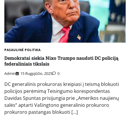
PASAULINĖ POLITIKA
Demokratai siekia Nixo Trumpo naudoti DC policiją
federaliniais tikslais
Admin
15 Rugpjūčio, 2025
0
DC generalinis prokuroras kreipiasi į teismą blokuoti
policijos perėmimą Teisingumo korespondentas
Davidas Spuntas prisijungia prie „Amerikos naujienų
salės“ aptarti Vašingtono generalinio prokuroro
prokuroro pastangas blokuoti […]