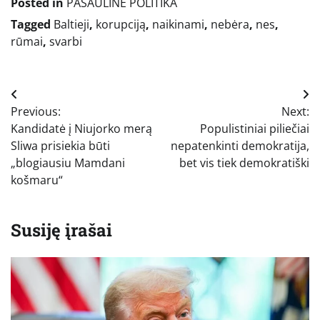
Posted in
PASAULINĖ POLITIKA
Tagged
Baltieji
,
korupciją
,
naikinami
,
nebėra
,
nes
,
rūmai
,
svarbi
Navigacija
Previous:
Next:
tarp
Kandidatė į Niujorko merą
Populistiniai piliečiai
įrašų
Sliwa prisiekia būti
nepatenkinti demokratija,
„blogiausiu Mamdani
bet vis tiek demokratiški
košmaru“
Susiję įrašai