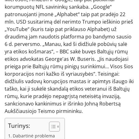
korumpuotų NFL savininkų sankaba. „Google“
patronuojanti įmonė „Alphabet“ taip pat pradėjo 22
mln. USD susitarimą dėl nerimto Trumpo ieškinio prieš
„YouTube“ (kuris taip pat priklauso Alphabet) už
draudimą jam naudotis platforma po bandymo sausio
6 d. perversmo. „Manau, kad ši didžiulė pobūvių salė
yra etikos košmaras“, – BBC sakė buvęs Baltųjų rūmų
etikos advokatas George'as W. Buseris. „Jis naudojasi
prieiga prie Baltųjų rūmų pinigų surinkimui… Visos šios
korporacijos nori kažko iš vyriausybės“. Teisingai:
didžiulis vadovų korupcijos mastas ir apimtys išaugo iki
taško, kai ji sukėlė skandalą etikos veteranui iš Baltųjų
rūmų, kurie pradėjo nepagrįstą neteisėtą invaziją,
sankcionavo kankinimus ir išrinko Johną Robertsą
Aukščiausiojo Teismo pirmininku.
Turinys:
Dabartinė problema