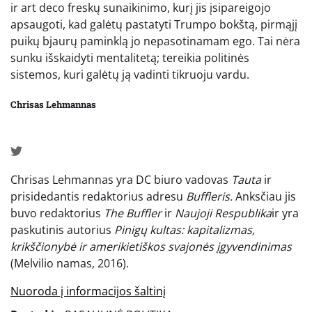
ir art deco freskų sunaikinimo, kurį jis įsipareigojo
apsaugoti, kad galėtų pastatyti Trumpo bokštą, pirmąjį
puikų bjaurų paminklą jo nepasotinamam ego. Tai nėra
sunku išskaidyti mentalitetą; tereikia politinės
sistemos, kuri galėtų ją vadinti tikruoju vardu.
Chrisas Lehmannas
Chrisas Lehmannas yra DC biuro vadovas
Tauta
ir
prisidedantis redaktorius adresu
Buffleris.
Anksčiau jis
buvo redaktorius
The
Buffler
ir
Naujoji Respublika
ir yra
paskutinis autorius
Pinigų kultas: kapitalizmas,
krikščionybė ir amerikietiškos svajonės įgyvendinimas
(Melvilio namas, 2016).
Nuoroda į informacijos šaltinį