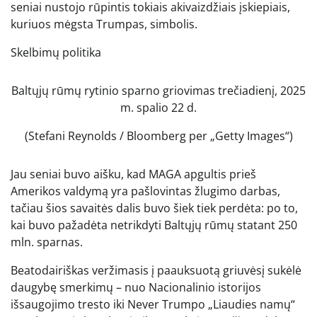
seniai nustojo rūpintis tokiais akivaizdžiais įskiepiais,
kuriuos mėgsta Trumpas, simbolis.
Skelbimų politika
Baltųjų rūmų rytinio sparno griovimas trečiadienį, 2025
m. spalio 22 d.
(Stefani Reynolds / Bloomberg per „Getty Images“)
Jau seniai buvo aišku, kad MAGA apgultis prieš
Amerikos valdymą yra pašlovintas žlugimo darbas,
tačiau šios savaitės dalis buvo šiek tiek perdėta: po to,
kai buvo pažadėta netrikdyti Baltųjų rūmų statant 250
mln. sparnas.
Beatodairiškas veržimasis į paauksuotą griuvėsį sukėlė
daugybę smerkimų – nuo ​​Nacionalinio istorijos
išsaugojimo tresto iki Never Trumpo „Liaudies namų“