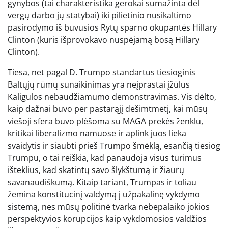
gynybos (tai charakteristika gerokai sumažinta dėl
vergų darbo jų statybai) iki pilietinio nusikaltimo
pasirodymo iš buvusios Rytų sparno okupantės Hillary
Clinton (kuris išprovokavo nuspėjamą bosą Hillary
Clinton).
Tiesa, net pagal D. Trumpo standartus tiesioginis
Baltųjų rūmų sunaikinimas yra neįprastai įžūlus
Kaligulos nebaudžiamumo demonstravimas. Vis dėlto,
kaip dažnai buvo per pastarąjį dešimtmetį, kai mūsų
viešoji sfera buvo plėšoma su MAGA prekės ženklu,
kritikai liberalizmo namuose ir aplink juos lieka
svaidytis ir siaubti prieš Trumpo šmėklą, esančią tiesiog
Trumpu, o tai reiškia, kad panaudoja visus turimus
išteklius, kad skatintų savo šlykštumą ir žiaurų
savanaudiškumą. Kitaip tariant, Trumpas ir toliau
žemina konstitucinį valdymą į užpakalinę vykdymo
sistemą, nes mūsų politinė tvarka nebepalaiko jokios
perspektyvios korupcijos kaip vykdomosios valdžios