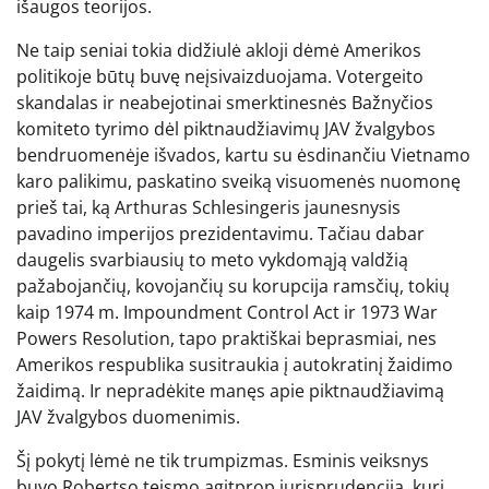
išaugos teorijos.
Ne taip seniai tokia didžiulė akloji dėmė Amerikos
politikoje būtų buvę neįsivaizduojama. Votergeito
skandalas ir neabejotinai smerktinesnės Bažnyčios
komiteto tyrimo dėl piktnaudžiavimų JAV žvalgybos
bendruomenėje išvados, kartu su ėsdinančiu Vietnamo
karo palikimu, paskatino sveiką visuomenės nuomonę
prieš tai, ką Arthuras Schlesingeris jaunesnysis
pavadino imperijos prezidentavimu. Tačiau dabar
daugelis svarbiausių to meto vykdomąją valdžią
pažabojančių, kovojančių su korupcija ramsčių, tokių
kaip 1974 m. Impoundment Control Act ir 1973 War
Powers Resolution, tapo praktiškai beprasmiai, nes
Amerikos respublika susitraukia į autokratinį žaidimo
žaidimą. Ir nepradėkite manęs apie piktnaudžiavimą
JAV žvalgybos duomenimis.
Šį pokytį lėmė ne tik trumpizmas. Esminis veiksnys
buvo Robertso teismo agitprop jurisprudencija, kuri