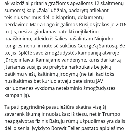
akivaizdžiai pritaria gražioms apvalioms 12 skaitmenų
sumoms) kaip „žalą“ už žalą, padarytą atliekant
teisinius tyrimus dėl jo įslaptintų dokumentų
perdavimo Mar-a-Lago ir galimos Rusijos įtakos jo 2016
m. Jis, nesivargindamas pateikti neįtikėtino
paaiškinimo, atleido iš šalies pašalintam Niujorko
kongresmenui ir nuteisė sukčius George'ą Santosą. Be
to, jis išplėtė savo žmogžudystės kampaniją atviroje
jūroje ir laivui Ramiajame vandenyne, kuris dar kartą
įtariamas susijęs su prekyba narkotikais be jokių
patikimų viešų kaltinimų įrodymų (ne tai, kad toks
nusikaltimas bet kuriuo atveju pateisintų JAV
kariuomenės vykdomą neteisminio žmogžudystės
kampaniją).
Ta pati pagrindinė pasaulėžiūra skatina visą šį
savarankiškumą ir nuolaužas; iš tiesų, net ir Trumpo
neapgalvotas fizinis Baltųjų rūmų užpuolimas yra dalis
dėl jo seniai įvykdyto Bonwit Teller pastato apiplėšimo