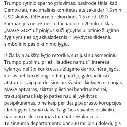
Trumpo rytinio sparno griovimas, pasirodė žinia, kad
Demokratų nacionalinis komitetas atsisakė dar 1,6 mln.
USD skolos dėl Harriso rekordinės 1,5 mlrd. USD
kampanijos nesėkmės, o tai padidino 20 mln. ciklas.
„MAGA GOP“ už pinigus sužlugdytas pilietinio žlugimo
žygis yra tiesiog akivaizdesnis ir įvykdytas didesniu
simbolinio pasipiktinimo lygiu.
Iš čia kyla aukšto lygio retorika, susijusi su asmeniniu
Trumpo puolimu prieš „liaudies namus“; interesai,
kylantys dėl šio konkretaus žlugimo darbo, nėra jėgos,
kurias bet kuri iš pagrindinių partijų gali sau leisti
atstumti. Taip pat dėl ​​šios priežasties kiekvienas naujas
MAGA aptvaras, skirtas pilietinei bendruomenei,
traktuojamas kaip jo paties naujai įvykdytas
pasipiktinimas, o ne kaip per daug paprasto korupcijos
ideologijos tęsinio dalis. Taigi šios savaitės prakeiktų
naujienų cikle Trumpas taip pat reikalauja iš
Teisingumo departamento dar 230 milijonų dolerių (jis