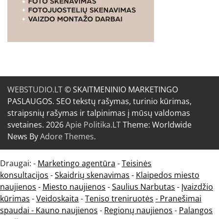
WEBSTUDIO.LT
© SKAITMENINIO MARKETINGO
PASLAUGOS. SEO tekstų rašymas, turinio kūrimas,
straipsnių rašymas ir talpinimas į mūsų valdomas
svetaines. 2026
Apie Politika.LT
Theme: Worldwide
News By
Adore Themes
.
Draugai: -
Marketingo agentūra
-
Teisinės
konsultacijos
-
Skaidrių skenavimas
-
Klaipedos miesto
naujienos
-
Miesto naujienos
-
Saulius Narbutas
-
Įvaizdžio
kūrimas
-
Veidoskaita
-
Teniso treniruotės
- Pranešimai
spaudai -
Kauno naujienos
-
Regionų naujienos
-
Palangos