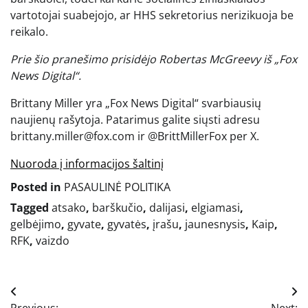
vartotojai suabejojo, ar HHS sekretorius nerizikuoja be
reikalo.
Prie šio pranešimo prisidėjo Robertas McGreevy iš „Fox
News Digital“.
Brittany Miller yra „Fox News Digital“ svarbiausių
naujienų rašytoja. Patarimus galite siųsti adresu
brittany.miller@fox.com ir @BrittMillerFox per X.
Nuoroda į informacijos šaltinį
Posted in
PASAULINĖ POLITIKA
Tagged
atsako
,
barškučio
,
dalijasi
,
elgiamasi
,
gelbėjimo
,
gyvate
,
gyvatės
,
įrašu
,
jaunesnysis
,
Kaip
,
RFK
,
vaizdo
Navigacija
Previous:
Next: