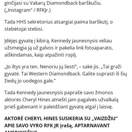
ginčijasi su Vakarų Diamondback barškučiu.
(„Instagram“ / RFKJr.)
Tada HHS sekretorius atsargiai paima barškutį, o
stebėtojai stebisi.
Įdėjęs gyvatę į kibirą, Kennedy jaunesnysis vėliau
užsmeigia ją už galvos ir pakelia link fotoaparato,
aiškindamas, kaip atpažinti roplį.
„Jo iltys yra ten. Nenoriu jų liesti”, – sakė jis. „Tai graži
gyvatė. Tai Western Diamondback. Galite suprasti iš šių
žiedų jo uodegos gale.”
Tada Kennedy jaunesnysis paprašė savo žmonos
aktorės Cheryl Hines atnešti jam pagalvės užvalkalą
prieš gabenant ir paleidžiant gyvatę atgal į laisvę.
AKTORĖ CHERYL HINES SUSIKERIA SU „VAIZDŽIU“
APIE SAVO VYRO RFK JR įrašą, APTARNAVANT