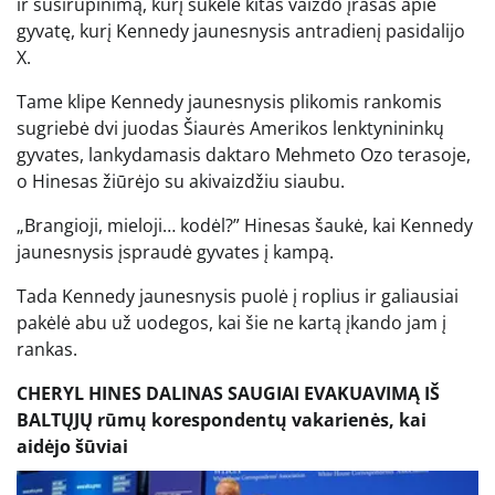
ir susirūpinimą, kurį sukėlė kitas vaizdo įrašas apie
gyvatę, kurį Kennedy jaunesnysis antradienį pasidalijo
X.
Tame klipe Kennedy jaunesnysis plikomis rankomis
sugriebė dvi juodas Šiaurės Amerikos lenktynininkų
gyvates, lankydamasis daktaro Mehmeto Ozo terasoje,
o Hinesas žiūrėjo su akivaizdžiu siaubu.
„Brangioji, mieloji… kodėl?” Hinesas šaukė, kai Kennedy
jaunesnysis įspraudė gyvates į kampą.
Tada Kennedy jaunesnysis puolė į roplius ir galiausiai
pakėlė abu už uodegos, kai šie ne kartą įkando jam į
rankas.
CHERYL HINES DALINAS SAUGIAI EVAKUAVIMĄ IŠ
BALTŲJŲ rūmų korespondentų vakarienės, kai
aidėjo šūviai