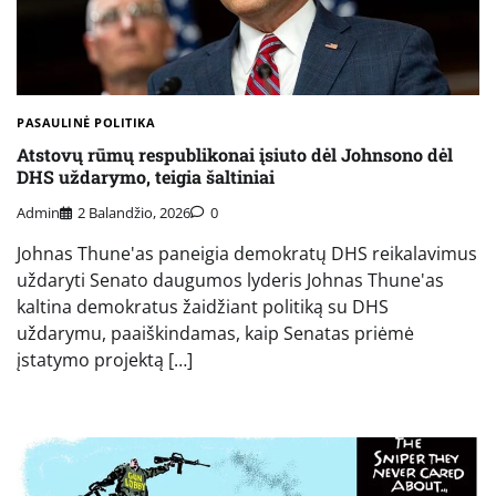
PASAULINĖ POLITIKA
Atstovų rūmų respublikonai įsiuto dėl Johnsono dėl
DHS uždarymo, teigia šaltiniai
Admin
2 Balandžio, 2026
0
Johnas Thune'as paneigia demokratų DHS reikalavimus
uždaryti Senato daugumos lyderis Johnas Thune'as
kaltina demokratus žaidžiant politiką su DHS
uždarymu, paaiškindamas, kaip Senatas priėmė
įstatymo projektą […]