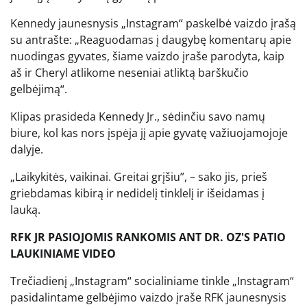
Kennedy jaunesnysis „Instagram“ paskelbė vaizdo įrašą
su antrašte: „Reaguodamas į daugybę komentarų apie
nuodingas gyvates, šiame vaizdo įraše parodyta, kaip
aš ir Cheryl atlikome neseniai atliktą barškučio
gelbėjimą“.
Klipas prasideda Kennedy Jr., sėdinčiu savo namų
biure, kol kas nors įspėja jį apie gyvatę važiuojamojoje
dalyje.
„Laikykitės, vaikinai. Greitai grįšiu”, – sako jis, prieš
griebdamas kibirą ir nedidelį tinklelį ir išeidamas į
lauką.
RFK JR PASIOJOMIS RANKOMIS ANT DR. OZ'S PATIO
LAUKINIAME VIDEO
Trečiadienį „Instagram“ socialiniame tinkle „Instagram“
pasidalintame gelbėjimo vaizdo įraše RFK jaunesnysis