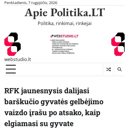
Skip
Penktadienis, 7 rugpjūčio, 2026
Apie Politika.LT
to
content
Politika, rinkimai, rinkejai
webstudio.lt
RFK jaunesnysis dalijasi
barškučio gyvatės gelbėjimo
vaizdo įrašu po atsako, kaip
elgiamasi su gyvate