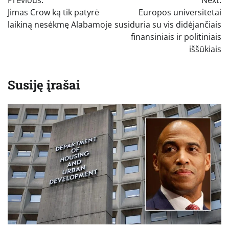
tarp
Jimas Crow ką tik patyrė
Europos universitetai
įrašų
laikiną nesėkmę Alabamoje
susiduria su vis didėjančiais
finansiniais ir politiniais
iššūkiais
Susiję įrašai