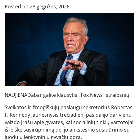
Posted on
28 gegužės, 2026
NAUJIENA
Dabar galite klausytis „Fox News“ straipsnių!
Sveikatos ir žmogiškųjų paslaugų sekretorius Robertas
F. Kennedy jaunesnysis trečiadienį pasidalijo dar vienu
vaizdo įrašu apie gyvates, kai socialinių tinklų vartotojai
išreiškė susirūpinimą dėl jo ankstesnio susidūrimo su
juodųjų lenktyninių gyvačių pora.