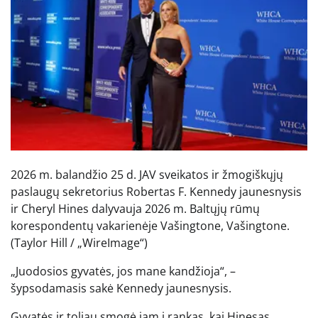
2026 m. balandžio 25 d. JAV sveikatos ir žmogiškųjų
paslaugų sekretorius Robertas F. Kennedy jaunesnysis
ir Cheryl Hines dalyvauja 2026 m. Baltųjų rūmų
korespondentų vakarienėje Vašingtone, Vašingtone.
(Taylor Hill / „WireImage“)
„Juodosios gyvatės, jos mane kandžioja“, –
šypsodamasis sakė Kennedy jaunesnysis.
Gyvatės ir toliau smogė jam į rankas, kai Hinesas