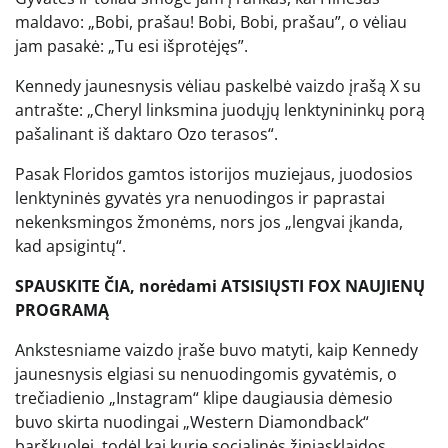
maldavo: „Bobi, prašau! Bobi, Bobi, prašau”, o vėliau
jam pasakė: „Tu esi išprotėjęs”.
Kennedy jaunesnysis vėliau paskelbė vaizdo įrašą X su
antrašte: „Cheryl linksmina juodųjų lenktynininkų porą
pašalinant iš daktaro Ozo terasos“.
Pasak Floridos gamtos istorijos muziejaus, juodosios
lenktyninės gyvatės yra nenuodingos ir paprastai
nekenksmingos žmonėms, nors jos „lengvai įkanda,
kad apsigintų“.
SPAUSKITE ČIA, norėdami ATSISIŲSTI FOX NAUJIENŲ
PROGRAMĄ
Ankstesniame vaizdo įraše buvo matyti, kaip Kennedy
jaunesnysis elgiasi su nenuodingomis gyvatėmis, o
trečiadienio „Instagram“ klipe daugiausia dėmesio
buvo skirta nuodingai „Western Diamondback“
barškuolei, todėl kai kurie socialinės žiniasklaidos