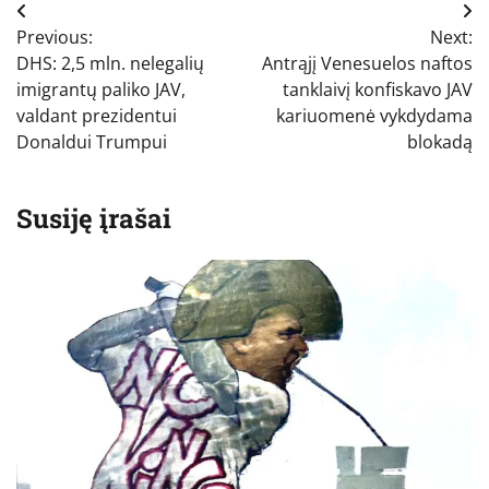
Navigacija
Previous:
Next:
tarp
DHS: 2,5 mln. nelegalių
Antrąjį Venesuelos naftos
įrašų
imigrantų paliko JAV,
tanklaivį konfiskavo JAV
valdant prezidentui
kariuomenė vykdydama
Donaldui Trumpui
blokadą
Susiję įrašai