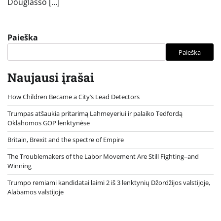
Douglasso […]
Paieška
Paieška
Naujausi įrašai
How Children Became a City’s Lead Detectors
Trumpas atšaukia pritarimą Lahmeyeriui ir palaiko Tedfordą
Oklahomos GOP lenktynėse
Britain, Brexit and the spectre of Empire
The Troublemakers of the Labor Movement Are Still Fighting–and
Winning
Trumpo remiami kandidatai laimi 2 iš 3 lenktynių Džordžijos valstijoje,
Alabamos valstijoje