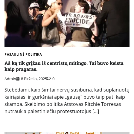
PASAULINĖ POLITIKA
Aš ką tik grįžau iš centristų mitingo. Tai buvo keista
kaip pragaras.
Admin
8 Birželio, 2025
0
Stebėdami, kaip šimtai nervų susiburia, kad suplanuotų
kairiąsias, ir gurkšniai apie „gausą“ buvo taip pat, kaip
skamba. Skelbimo politika Atstovas Ritchie Torresas
nutraukia palestiniečių protestuotojus […]