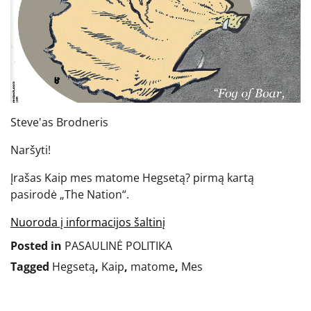
Steve'as Brodneris
Naršyti!
Įrašas Kaip mes matome Hegsetą? pirmą kartą
pasirodė „The Nation“.
Nuoroda į informacijos šaltinį
Posted in
PASAULINĖ POLITIKA
Tagged
Hegsetą
,
Kaip
,
matome
,
Mes