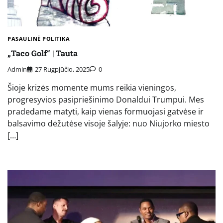
PASAULINĖ POLITIKA
„Taco Golf“ | Tauta
Admin
27 Rugpjūčio, 2025
0
Šioje krizės momente mums reikia vieningos,
progresyvios pasipriešinimo Donaldui Trumpui. Mes
pradedame matyti, kaip vienas formuojasi gatvėse ir
balsavimo dėžutėse visoje šalyje: nuo Niujorko miesto
[…]