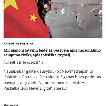
PASAULINĖ POLITIKA
Mičigano įstatymų leidėjas perspėja apie nacionalinio
saugumo riziką apie toksišką grybelį
Admin
6 Birželio, 2025
0
NaujaDabar galite klausytis „Fox News“ straipsnių!
Išskirtinis: Po to, kai Detroite, Mičiganas buvo perimtas
pavojingas grybelis Namo pirmininkas Matt Hall
Paskelbė „Fox News Digital“ apie […]
Paieška