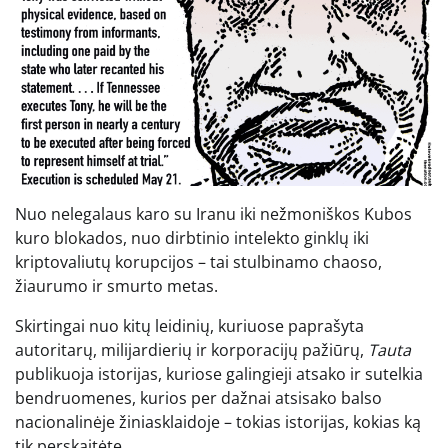
Nuo nelegalaus karo su Iranu iki nežmoniškos Kubos
kuro blokados, nuo dirbtinio intelekto ginklų iki
kriptovaliutų korupcijos – tai stulbinamo chaoso,
žiaurumo ir smurto metas.
Skirtingai nuo kitų leidinių, kuriuose paprašyta
autoritarų, milijardierių ir korporacijų pažiūrų,
Tauta
publikuoja istorijas, kuriose galingieji atsako ir sutelkia
bendruomenes, kurios per dažnai atsisako balso
nacionalinėje žiniasklaidoje – tokias istorijas, kokias ką
tik perskaitėte.