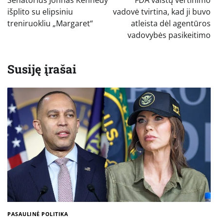
įrašų
išplito su elipsiniu
vadovė tvirtina, kad ji buvo
treniruokliu „Margaret“
atleista dėl agentūros
vadovybės pasikeitimo
Susiję įrašai
PASAULINĖ POLITIKA