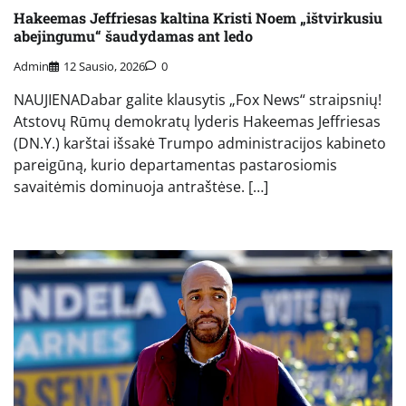
Hakeemas Jeffriesas kaltina Kristi Noem „ištvirkusiu
abejingumu“ šaudydamas ant ledo
Admin
12 Sausio, 2026
0
NAUJIENADabar galite klausytis „Fox News“ straipsnių!
Atstovų Rūmų demokratų lyderis Hakeemas Jeffriesas
(DN.Y.) karštai išsakė Trumpo administracijos kabineto
pareigūną, kurio departamentas pastarosiomis
savaitėmis dominuoja antraštėse. […]