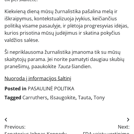
Kiekvieną dieną mūsų žurnalistika pašalina melą ir
iškraipymus, kontekstualizuoja įvykius, keičiančius
politiką visame pasaulyje, ir plėtoja progresyvias idėjas,
kurios prisotina mūsų judėjimus ir skatina pokyčius
valdžios salėse.
Ši nepriklausoma žurnalistika įmanoma tik su mūsų
skaitytojų parama. Jei norite pamatyti daugiau skubių
pranešimų, paaukokite
Tauta
šiandien.
Nuoroda į informacijos šaltinį
Posted in
PASAULINĖ POLITIKA
Tagged
Carruthers
,
Išsaugokite
,
Tauta
,
Tony
Navigacija
Previous:
Next:
tarp
Senatorius Johnas Kennedy
FDA vaistų vertinimo