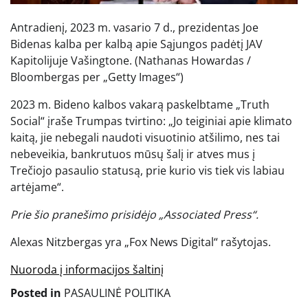
Antradienį, 2023 m. vasario 7 d., prezidentas Joe
Bidenas kalba per kalbą apie Sąjungos padėtį JAV
Kapitolijuje Vašingtone.
(Nathanas Howardas /
Bloombergas per „Getty Images“)
2023 m. Bideno kalbos vakarą paskelbtame „Truth
Social“ įraše Trumpas tvirtino: „Jo teiginiai apie klimato
kaitą, jie nebegali naudoti visuotinio atšilimo, nes tai
nebeveikia, bankrutuos mūsų šalį ir atves mus į
Trečiojo pasaulio statusą, prie kurio vis tiek vis labiau
artėjame“.
Prie šio pranešimo prisidėjo „Associated Press“.
Alexas Nitzbergas yra „Fox News Digital“ rašytojas.
Nuoroda į informacijos šaltinį
Posted in
PASAULINĖ POLITIKA