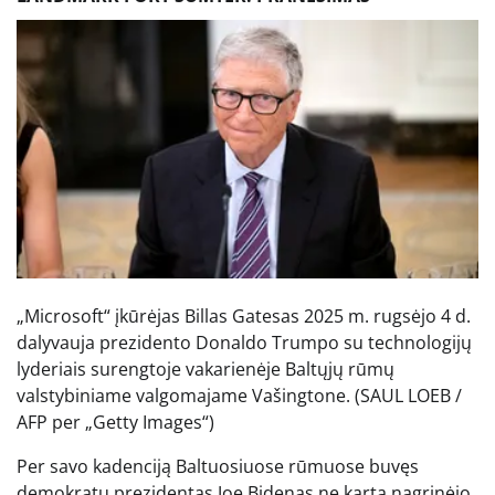
„Microsoft“ įkūrėjas Billas Gatesas 2025 m. rugsėjo 4 d.
dalyvauja prezidento Donaldo Trumpo su technologijų
lyderiais surengtoje vakarienėje Baltųjų rūmų
valstybiniame valgomajame Vašingtone.
(SAUL LOEB /
AFP per „Getty Images“)
Per savo kadenciją Baltuosiuose rūmuose buvęs
demokratų prezidentas Joe Bidenas ne kartą nagrinėjo