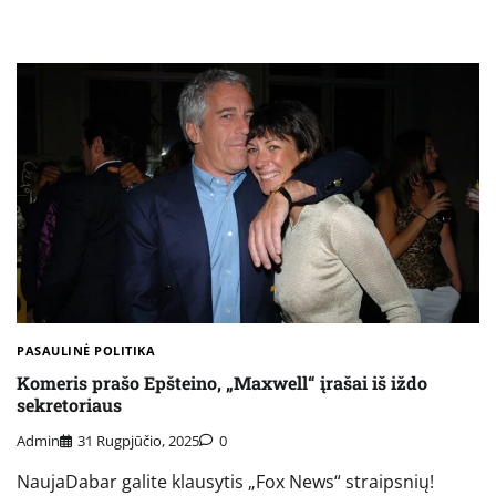
PASAULINĖ POLITIKA
Komeris prašo Epšteino, „Maxwell“ įrašai iš iždo
sekretoriaus
Admin
31 Rugpjūčio, 2025
0
NaujaDabar galite klausytis „Fox News“ straipsnių!