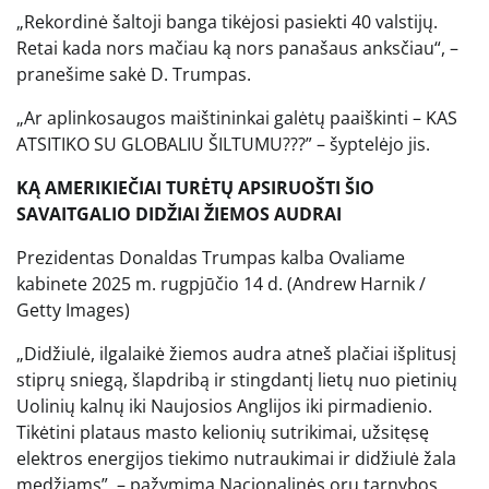
„Rekordinė šaltoji banga tikėjosi pasiekti 40 valstijų.
Retai kada nors mačiau ką nors panašaus anksčiau“, –
pranešime sakė D. Trumpas.
„Ar aplinkosaugos maištininkai galėtų paaiškinti – KAS
ATSITIKO SU GLOBALIU ŠILTUMU???” – šyptelėjo jis.
KĄ AMERIKIEČIAI TURĖTŲ APSIRUOŠTI ŠIO
SAVAITGALIO DIDŽIAI ŽIEMOS AUDRAI
Prezidentas Donaldas Trumpas kalba Ovaliame
kabinete 2025 m. rugpjūčio 14 d.
(Andrew Harnik /
Getty Images)
„Didžiulė, ilgalaikė žiemos audra atneš plačiai išplitusį
stiprų sniegą, šlapdribą ir stingdantį lietų nuo pietinių
Uolinių kalnų iki Naujosios Anglijos iki pirmadienio.
Tikėtini plataus masto kelionių sutrikimai, užsitęsę
elektros energijos tiekimo nutraukimai ir didžiulė žala
medžiams”, – pažymima Nacionalinės orų tarnybos