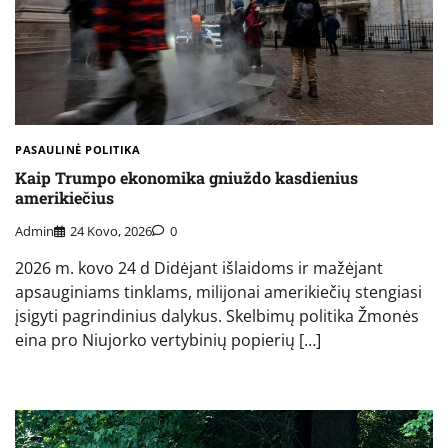
PASAULINĖ POLITIKA
Kaip Trumpo ekonomika gniuždo kasdienius
amerikiečius
Admin
24 Kovo, 2026
0
2026 m. kovo 24 d Didėjant išlaidoms ir mažėjant
apsauginiams tinklams, milijonai amerikiečių stengiasi
įsigyti pagrindinius dalykus. Skelbimų politika Žmonės
eina pro Niujorko vertybinių popierių […]