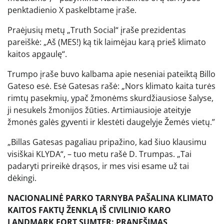
penktadienio X paskelbtame įraše.
Praėjusių metų „Truth Social“ įraše prezidentas
pareiškė: „Aš (MES!) ką tik laimėjau karą prieš klimato
kaitos apgaulę“.
Trumpo įraše buvo kalbama apie neseniai pateiktą Billo
Gateso esė. Esė Gatesas rašė: „Nors klimato kaita turės
rimtų pasekmių, ypač žmonėms skurdžiausiose šalyse,
ji nesukels žmonijos žūties. Artimiausioje ateityje
žmonės galės gyventi ir klestėti daugelyje Žemės vietų.”
„Billas Gatesas pagaliau pripažino, kad šiuo klausimu
visiškai KLYDA“, – tuo metu rašė D. Trumpas. „Tai
padaryti prireikė drąsos, ir mes visi esame už tai
dėkingi.
NACIONALINĖ PARKO TARNYBA PAŠALINA KLIMATO
KAITOS FAKTŲ ŽENKLĄ IŠ CIVILINIO KARO
LANDMARK FORT SUMTER: PRANEŠIMAS