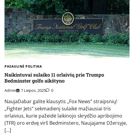
PASAULINĖ POLITIKA
Naikintuvai sulaiko 11 orlaivių prie Trumpo
Bedminster golfo aikštyno
Admin
7 Liepos, 2025
0
NaujaDabar galite klausytis „Fox News“ straipsnių!
„Fighter Jets“ sekmadienį sulaikė mažiausiai tris
orlaivius, kurie pažeidė laikinojo skrydžio apribojimo
(TFR) oro erdvę virš Bedminstero, Naujajame Džersyje,
[…]