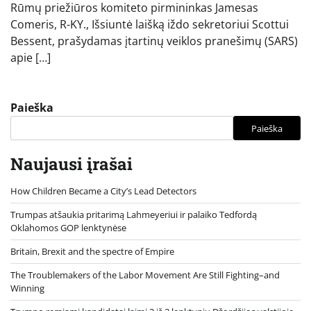
Rūmų priežiūros komiteto pirmininkas Jamesas
Comeris, R-KY., Išsiuntė laišką iždo sekretoriui Scottui
Bessent, prašydamas įtartinų veiklos pranešimų (SARS)
apie […]
Paieška
Paieška
Naujausi įrašai
How Children Became a City’s Lead Detectors
Trumpas atšaukia pritarimą Lahmeyeriui ir palaiko Tedfordą
Oklahomos GOP lenktynėse
Britain, Brexit and the spectre of Empire
The Troublemakers of the Labor Movement Are Still Fighting–and
Winning