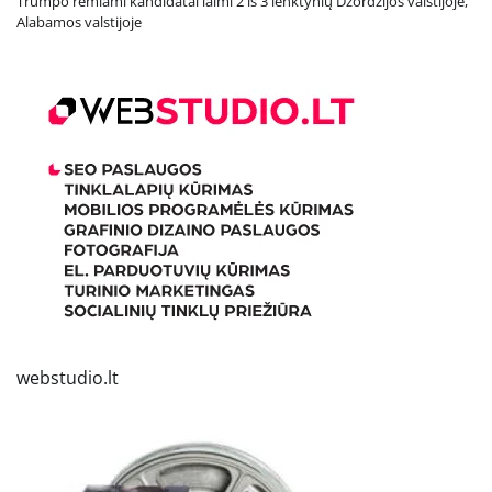
Trumpo remiami kandidatai laimi 2 iš 3 lenktynių Džordžijos valstijoje,
Alabamos valstijoje
webstudio.lt