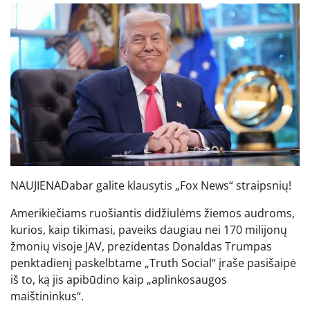
NAUJIENA
Dabar galite klausytis „Fox News“ straipsnių!
Amerikiečiams ruošiantis didžiulėms žiemos audroms,
kurios, kaip tikimasi, paveiks daugiau nei 170 milijonų
žmonių visoje JAV, prezidentas Donaldas Trumpas
penktadienį paskelbtame „Truth Social“ įraše pasišaipė
iš to, ką jis apibūdino kaip „aplinkosaugos
maištininkus“.