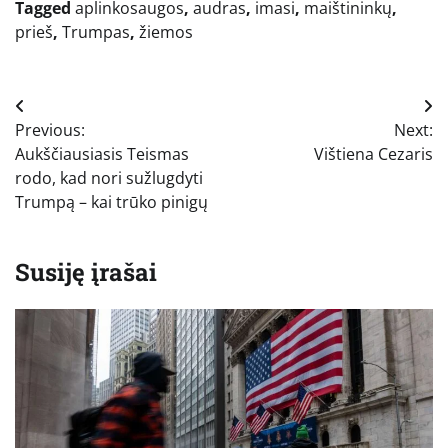
Tagged
aplinkosaugos
,
audras
,
imasi
,
maištininkų
,
prieš
,
Trumpas
,
žiemos
Navigacija
Previous:
Next:
tarp
Aukščiausiasis Teismas
Vištiena Cezaris
įrašų
rodo, kad nori sužlugdyti
Trumpą – kai trūko pinigų
Susiję įrašai