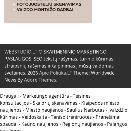
WEBSTUDIO.LT
© SKAITMENINIO MARKETINGO
PASLAUGOS. SEO tekstų rašymas, turinio kūrimas,
straipsnių rašymas ir talpinimas į mūsų valdomas
svetaines. 2026
Apie Politika.LT
Theme: Worldwide
News By
Adore Themes
.
Draugai: -
Marketingo agentūra
-
Teisinės
konsultacijos
-
Skaidrių skenavimas
-
Klaipedos miesto
naujienos
-
Miesto naujienos
-
Saulius Narbutas
-
Įvaizdžio
kūrimas
-
Veidoskaita
-
Teniso treniruotės
- Pranešimai
spaudai -
Kauno naujienos
-
Regionų naujienos
-
Palangos