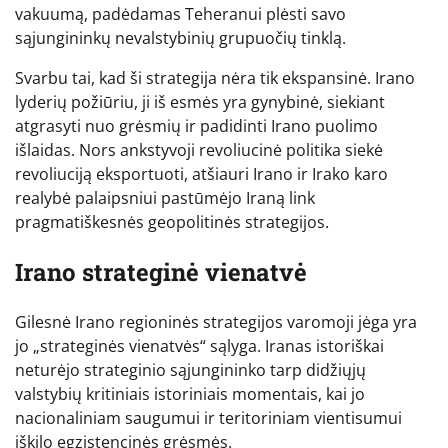
vakuumą, padėdamas Teheranui plėsti savo
sąjungininkų nevalstybinių grupuočių tinklą.
Svarbu tai, kad ši strategija nėra tik ekspansinė. Irano
lyderių požiūriu, ji iš esmės yra gynybinė, siekiant
atgrasyti nuo grėsmių ir padidinti Irano puolimo
išlaidas. Nors ankstyvoji revoliucinė politika siekė
revoliuciją eksportuoti, atšiauri Irano ir Irako karo
realybė palaipsniui pastūmėjo Iraną link
pragmatiškesnės geopolitinės strategijos.
Irano strateginė vienatvė
Gilesnė Irano regioninės strategijos varomoji jėga yra
jo „strateginės vienatvės“ sąlyga. Iranas istoriškai
neturėjo strateginio sąjungininko tarp didžiųjų
valstybių kritiniais istoriniais momentais, kai jo
nacionaliniam saugumui ir teritoriniam vientisumui
iškilo egzistencinės grėsmės.