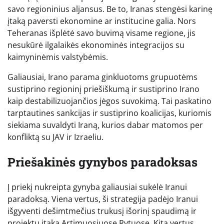
savo regioninius aljansus. Be to, Iranas stengėsi karinę
įtaką paversti ekonomine ar institucine galia. Nors
Teheranas išplėtė savo buvimą visame regione, jis
nesukūrė ilgalaikės ekonominės integracijos su
kaimyninėmis valstybėmis.
Galiausiai, Irano parama ginkluotoms grupuotėms
sustiprino regioninį priešiškumą ir sustiprino Irano
kaip destabilizuojančios jėgos suvokimą. Tai paskatino
tarptautines sankcijas ir sustiprino koalicijas, kuriomis
siekiama suvaldyti Iraną, kurios dabar matomos per
konfliktą su JAV ir Izraeliu.
Priešakinės gynybos paradoksas
Į priekį nukreipta gynyba galiausiai sukėlė Iranui
paradoksą. Viena vertus, ši strategija padėjo Iranui
išgyventi dešimtmečius trukusį išorinį spaudimą ir
projektų įtaką Artimuosiuose Rytuose. Kita vertus,