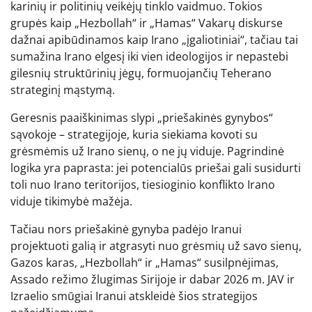
karinių ir politinių veikėjų tinklo vaidmuo. Tokios
grupės kaip „Hezbollah“ ir „Hamas“ Vakarų diskurse
dažnai apibūdinamos kaip Irano „įgaliotiniai“, tačiau tai
sumažina Irano elgesį iki vien ideologijos ir nepastebi
gilesnių struktūrinių jėgų, formuojančių Teherano
strateginį mąstymą.
Geresnis paaiškinimas slypi „priešakinės gynybos“
sąvokoje – strategijoje, kuria siekiama kovoti su
grėsmėmis už Irano sienų, o ne jų viduje. Pagrindinė
logika yra paprasta: jei potencialūs priešai gali susidurti
toli nuo Irano teritorijos, tiesioginio konflikto Irano
viduje tikimybė mažėja.
Tačiau nors priešakinė gynyba padėjo Iranui
projektuoti galią ir atgrasyti nuo grėsmių už savo sienų,
Gazos karas, „Hezbollah“ ir „Hamas“ susilpnėjimas,
Assado režimo žlugimas Sirijoje ir dabar 2026 m. JAV ir
Izraelio smūgiai Iranui atskleidė šios strategijos