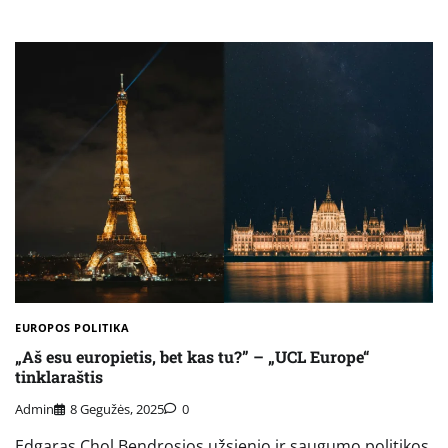
EUROPOS POLITIKA
„Aš esu europietis, bet kas tu?” – „UCL Europe“
tinklaraštis
Admin
8 Gegužės, 2025
0
Edgaras Chol Bendrosios užsienio ir saugumo politikos