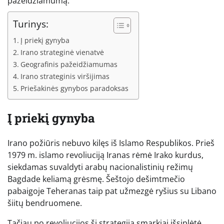
pažeidžiamumą.
Turinys:
Į priekį gynyba
Irano strateginė vienatvė
Geografinis pažeidžiamumas
Irano strateginis viršijimas
Priešakinės gynybos paradoksas
Į priekį gynyba
Irano požiūris nebuvo kilęs iš Islamo Respublikos. Prieš
1979 m. islamo revoliuciją Iranas rėmė Irako kurdus,
siekdamas suvaldyti arabų nacionalistinių režimų
Bagdade keliamą grėsmę. Šeštojo dešimtmečio
pabaigoje Teheranas taip pat užmezgė ryšius su Libano
šiitų bendruomene.
Tačiau po revoliucijos ši strategija smarkiai išsiplėtė.