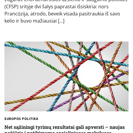
(CFSP) srityje dvi šalys paprastai išsiskiria: nors
Prancūzija, atrodo, beveik visada pasitraukia iš savo
kelio ir buvo mažiausiai […]
EUROPOS POLITIKA
Net sąžiningi tyrimų rezultatai gali apversti – naujas
požiūris į patikimumą socialiniuose moksluose