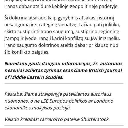
Iranas dabar atsidūrė keblioje geopolitinėje padėtyje.
Ši doktrina atsirado kaip gynybinis atsakas į istorinį
nesaugumą ir strateginę vienatvę. Tačiau pati politika,
skirta sustiprinti Irano saugumą, sustiprino regioninę
įtampą ir įvedė Iraną į karinį konfliktą su JAV ir Izraeliu.
Irano saugumo doktrinos ateitis dabar priklauso nuo
šio konflikto baigties.
Norėdami gauti daugiau informacijos, žr. autoriaus
neseniai atliktas tyrimas
esančiame
British Journal
of Middle Eastern Studies
.
Pastaba: šiame straipsnyje pateikiamos autoriaus
nuomonės, o ne LSE Europos politikos ar Londono
ekonomikos mokyklos pozicija.
Vaizdo kreditas:
rarrarorro
pateikė Shutterstock.