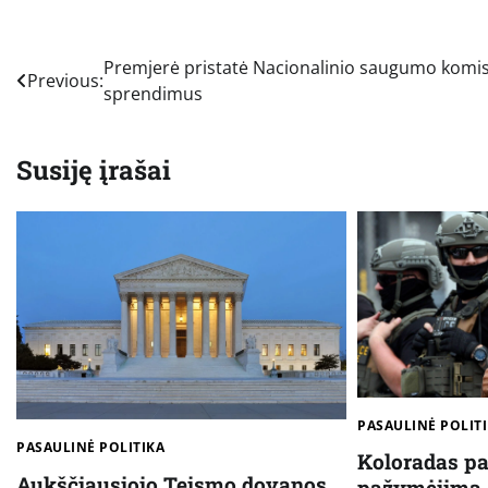
Navigacija
Premjerė pristatė Nacionalinio saugumo komis
Previous:
sprendimus
tarp
įrašų
Susiję įrašai
PASAULINĖ POLIT
PASAULINĖ POLITIKA
Koloradas p
Aukščiausiojo Teismo dovanos
pažymėjimą,