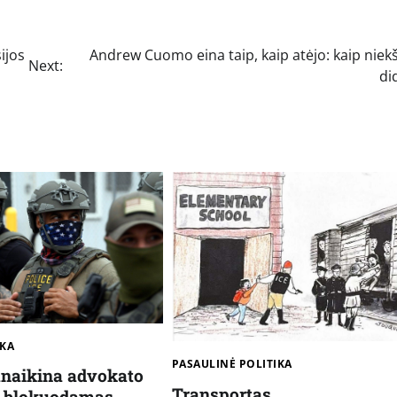
ijos
Andrew Cuomo eina taip, kaip atėjo: kaip niek
Next:
di
IKA
PASAULINĖ POLITIKA
anaikina advokato
Transportas
 blokuodamas