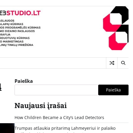
Paieška
ų
Paieška
Naujausi įrašai
How Children Became a City’s Lead Detectors
Trumpas atšaukia pritarimą Lahmeyeriui ir palaiko