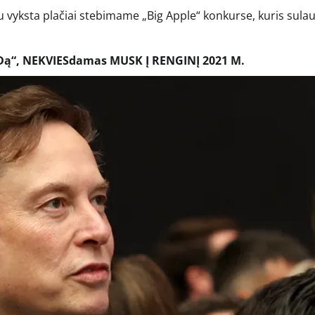
au vyksta plačiai stebimame „Big Apple“ konkurse, kuris sula
ą“, NEKVIESdamas MUSK Į RENGINĮ 2021 M.