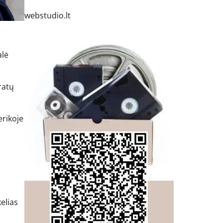
webstudio.lt
alė
ratų
erikoje
elias