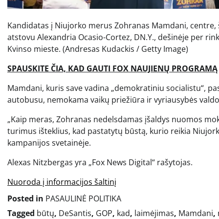
Kandidatas į Niujorko merus Zohranas Mamdani, centre, šve
atstovu Alexandria Ocasio-Cortez, DN.Y., dešinėje per rink
Kvinso mieste.
(Andresas Kudackis / Getty Image)
SPAUSKITE ČIA, KAD GAUTI FOX NAUJIENŲ PROGRAMĄ
Mamdani, kuris save vadina „demokratiniu socialistu“, pas
autobusu, nemokama vaikų priežiūra ir vyriausybės vald
„Kaip meras, Zohranas nedelsdamas įšaldys nuomos moke
turimus išteklius, kad pastatytų būstą, kurio reikia Niuj
kampanijos svetainėje.
Alexas Nitzbergas yra „Fox News Digital“ rašytojas.
Nuoroda į informacijos šaltinį
Posted in
PASAULINĖ POLITIKA
Tagged
būtų
,
DeSantis
,
GOP
,
kad
,
laimėjimas
,
Mamdani
,