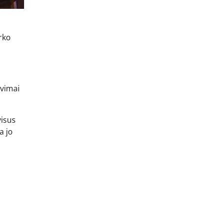
rko
avimai
isus
a jo