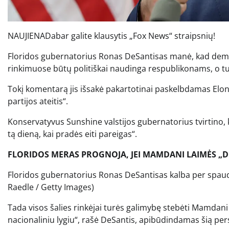
NAUJIENA
Dabar galite klausytis „Fox News“ straipsnių!
Floridos gubernatorius Ronas DeSantisas manė, kad dem
rinkimuose būtų politiškai naudinga respublikonams, o t
Tokį komentarą jis išsakė pakartotinai paskelbdamas Elo
partijos ateitis“.
Konservatyvus Sunshine valstijos gubernatorius tvirtino, 
tą dieną, kai pradės eiti pareigas“.
FLORIDOS MERAS PROGNOJA, JEI MAMDANI LAIMĖS „DI
Floridos gubernatorius Ronas DeSantisas kalba per spaud
Raedle / Getty Images)
Tada visos šalies rinkėjai turės galimybę stebėti Mamdani „
nacionaliniu lygiu“, rašė DeSantis, apibūdindamas šią per