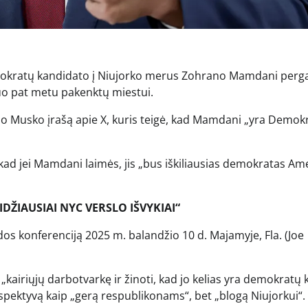
okratų kandidato į Niujorko merus Zohrano Mamdani perg
uo pat metu pakenktų miestui.
no Musko įrašą apie X, kuris teigė, kad Mamdani „yra Demok
kad jei Mamdani laimės, jis „bus iškiliausias demokratas Am
DŽIAUSIAI NYC VERSLO IŠVYKIAI“
os konferenciją 2025 m. balandžio 10 d. Majamyje, Fla.
(Joe
kairiųjų darbotvarkę ir žinoti, kad jo kelias yra demokratų k
spektyvą kaip „gerą respublikonams“, bet „blogą Niujorkui“.