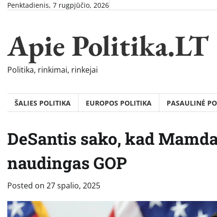
Skip
Penktadienis, 7 rugpjūčio, 2026
to
content
Apie Politika.LT
Politika, rinkimai, rinkejai
ŠALIES POLITIKA
EUROPOS POLITIKA
PASAULINĖ PO
DeSantis sako, kad Mamda
naudingas GOP
Posted on
27 spalio, 2025