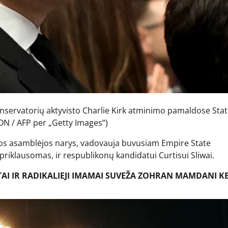
nservatorių aktyvisto Charlie Kirk atminimo pamaldose Sta
ON / AFP per „Getty Images“)
jos asamblėjos narys, vadovauja buvusiam Empire State
iklausomas, ir respublikonų kandidatui Curtisui Sliwai.
AI IR RADIKALIEJI IMAMAI SUVEŽA ZOHRAN MAMDANI KE