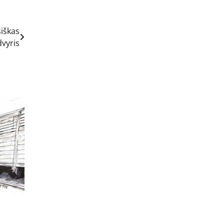
šiškas
dvyris