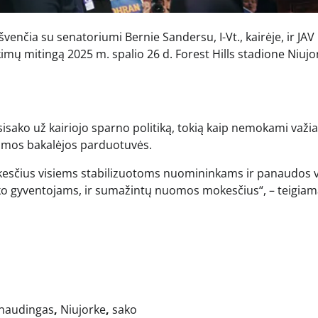
nčia su senatoriumi Bernie Sandersu, I-Vt., kairėje, ir JAV
imų mitingą 2025 m. spalio 26 d. Forest Hills stadione Niujo
isako už kairiojo sparno politiką, tokią kaip nemokami važi
omos bakalėjos parduotuvės.
sčius visiems stabilizuotoms nuomininkams ir panaudos v
orko gyventojams, ir sumažintų nuomos mokesčius“, – teigiam
naudingas
,
Niujorke
,
sako