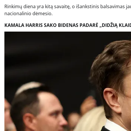
Rinkimų diena yra kitą savaitę, o išankstinis balsavimas j
nacionalinio dėmesio.
KAMALA HARRIS SAKO BIDENAS PADARĖ „DIDŽIĄ KLAID