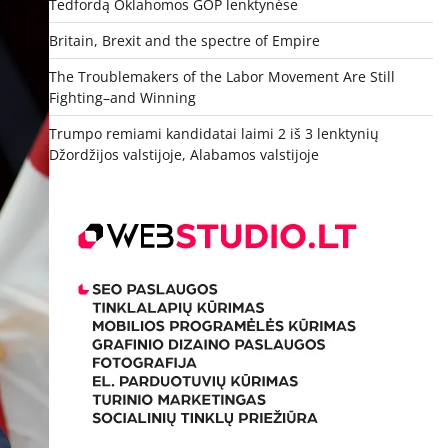
Tedfordą Oklahomos GOP lenktynėse
Britain, Brexit and the spectre of Empire
The Troublemakers of the Labor Movement Are Still
Fighting–and Winning
Trumpo remiami kandidatai laimi 2 iš 3 lenktynių
Džordžijos valstijoje, Alabamos valstijoje