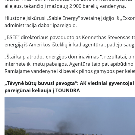
aliejaus, tekančio į maždaug 2 900 barelių vandenyną.
Hiustone įsikūrusi „Sable Energy“ svetainę įsigijo iš „Exx
administracija dabar įpareigojo.
„BSEE“ direktoriaus pavaduotojas Kennethas Stevensas t
energiją iš Amerikos išteklių ir kad agentūra „padėjo saugia
„Štai kaip atrodo„ energijos dominavimas “: rezultatai, o 
internete iki metų pabaigos. Agentūra taip pat apibūdino 
Ramiajame vandenyne iki beveik pilnos gamybos per kele
„Tėvynė būtų buvusi pavogta“: AK vietiniai gyventoj
pareigūnai keliauja į TOUNDRA