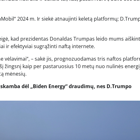
onMobil“ 2024 m. Ir siekė atnaujinti keletą platformų; D.Trum
eigė, kad prezidentas Donaldas Trumpas leido mums aiškint
i ir efektyviai sugrąžinti naftą internete.
ne vėlavimai“, – sakė jis, prognozuodamas tris naftos platfo
šį žingsnį kaip per pastaruosius 10 metų nuo nulinės energi
tą mėnesių.
ai skamba dėl „Biden Energy“ draudimų, nes D.Trumpo