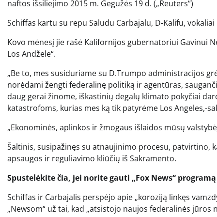
naftos išsiliejimo 2015 m. Gegužės 19 d.
(„Reuters“)
Schiffas kartu su repu Saludu Carbajalu, D-Kalifu, vokaliai
Kovo mėnesį jie rašė Kalifornijos gubernatoriui Gavinui N
Los Andžele“.
„Be to, mes susiduriame su D.Trumpo administracijos grėsm
norėdami žengti federalinę politiką ir agentūras, sauganči
daug gerai žinome, iškastinių degalų klimato pokyčiai daro 
katastrofoms, kurias mes ką tik patyrėme Los Angeles,-sak
„Ekonominės, aplinkos ir žmogaus išlaidos mūsų valstyb
Šaltinis, susipažinęs su atnaujinimo procesu, patvirtino, 
apsaugos ir reguliavimo kliūčių iš Sakramento.
Spustelėkite čia, jei norite gauti „Fox News“ programą
Schiffas ir Carbajalis perspėjo apie „koroziją linkęs vamzd
„Newsom“ už tai, kad „atsistojo naujos federalinės jūro