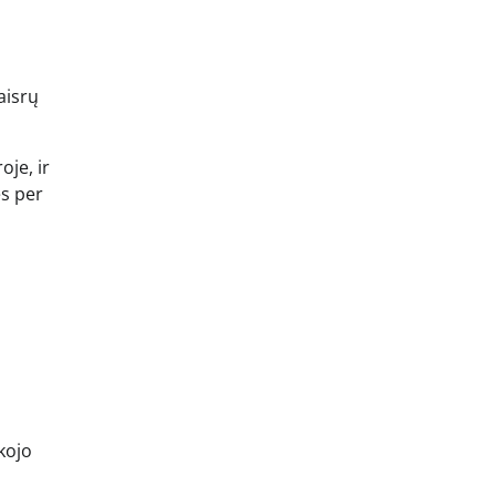
aisrų
oje, ir
es per
kojo