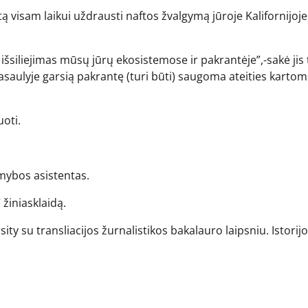
ą visam laikui uždrausti naftos žvalgymą jūroje Kalifornijoje
s išsiliejimas mūsų jūrų ekosistemose ir pakrantėje”,-sakė jis
aulyje garsią pakrantę (turi būti) saugoma ateities kartom
uoti.
amybos asistentas.
 žiniasklaidą.
ity su transliacijos žurnalistikos bakalauro laipsniu. Istorij