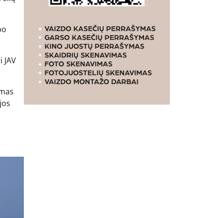
po
i JAV
rmas
jos