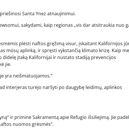
 priešinosi Santa Ynez atnaujinimui.
ewsomui, sakydami, kaip regionas „vis dar atsitraukia nuo g
ėmis plėsti naftos gręžimą visur, įskaitant Kalifornijos jūr
as mūsų aplinką, ir spręsti vykstančią klimato krizę. Kaip m
didelę įtaką Kalifornijai ir nustato stadiją prevencijos
ė jie.
ėje yra neišmatuojamos.”
kad interjeras turėjo naršyti po daugybę leidimų, aplinkos
yną“ ir priminė Sakramentą apie Refugio išsiliejimą. Jie padė
s naftos nuomos grėsmės“.