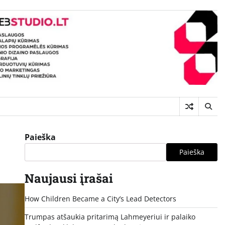
Paieška
Paieška
Naujausi įrašai
How Children Became a City’s Lead Detectors
Trumpas atšaukia pritarimą Lahmeyeriui ir palaiko