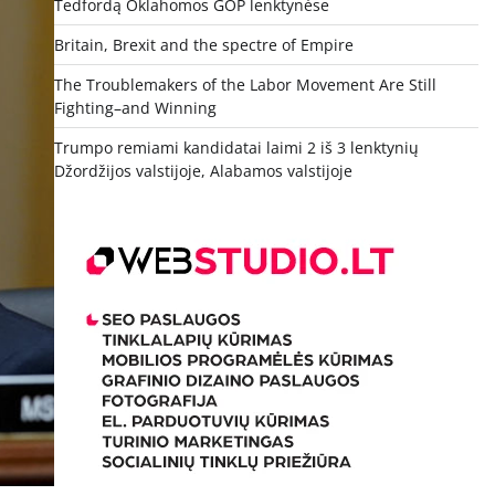
Tedfordą Oklahomos GOP lenktynėse
Britain, Brexit and the spectre of Empire
The Troublemakers of the Labor Movement Are Still
Fighting–and Winning
Trumpo remiami kandidatai laimi 2 iš 3 lenktynių
Džordžijos valstijoje, Alabamos valstijoje