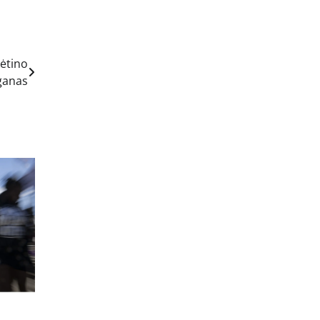
kėtino
ganas