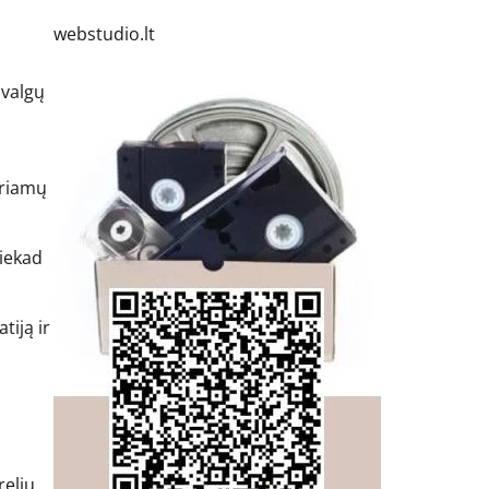
webstudio.lt
žvalgų
uriamų
niekad
iją ir
relių