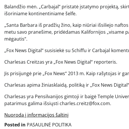
Balandžio mėn. „Carbajal“ pristatė įstatymo projektą, skirt
išoriniame kontinentiniame šelfe.
„Santa Barbara iš pradžių žino, kaip niūriai išsiliejo nafto
metu savo pranešime, pridėdamas Kalifornijos „visame pas
mėgautis“.
„Fox News Digital“ susisiekė su Schiffu ir Carbajal koment
Charlesas Creitzas yra „Fox News Digital“ reporteris.
Jis prisijungė prie „Fox News“ 2013 m. Kaip rašytojas ir g
Charlesas apima žiniasklaidą, politiką ir „Fox News Digital“
Charlesas yra Pensilvanijos gimtoji ir baigė Temple Univers
patarimus galima išsiųsti charles.creitz@fox.com.
Nuoroda į informacijos šaltinį
Posted in
PASAULINĖ POLITIKA