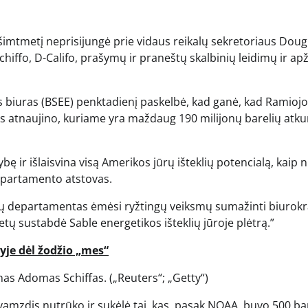
imtmetį neprisijungė prie vidaus reikalų sekretoriaus Doug
ffo, D-Califo, prašymų ir praneštų skalbinių leidimų ir ap
 biuras (BSEE) penktadienį paskelbė, kad ganė, kad Ramiojo
s atnaujino, kuriame yra maždaug 190 milijonų barelių atk
 ir išlaisvina visą Amerikos jūrų išteklių potencialą, kaip 
departamento atstovas.
ų departamentas ėmėsi ryžtingų veiksmų sumažinti biurokrat
tų sustabdė Sable energetikos išteklių jūroje plėtrą.”
je dėl žodžio „mes“
ūnas Adomas Schiffas.
(„Reuters“; „Getty“)
vamzdis nutrūko ir sukėlė tai, kas, pasak NOAA, buvo 500 ba