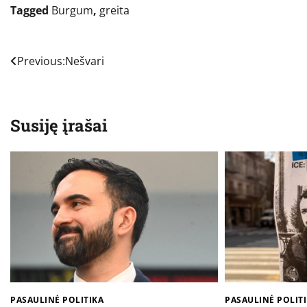
Tagged
Burgum
,
greita
Navigacija
Previous:
Nešvari
tarp
įrašų
Susiję įrašai
PASAULINĖ POLITIKA
PASAULINĖ POLIT