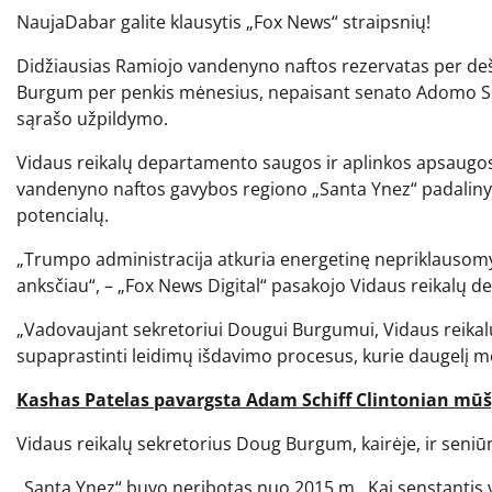
Nauja
Dabar galite klausytis „Fox News“ straipsnių!
Didžiausias Ramiojo vandenyno naftos rezervatas per deš
Burgum per penkis mėnesius, nepaisant senato Adomo Schi
sąrašo užpildymo.
Vidaus reikalų departamento saugos ir aplinkos apsaugos
vandenyno naftos gavybos regiono „Santa Ynez“ padaliny
potencialų.
„Trumpo administracija atkuria energetinę nepriklausomybę
anksčiau“, – „Fox News Digital“ pasakojo Vidaus reikalų 
„Vadovaujant sekretoriui Dougui Burgumui, Vidaus reikal
supaprastinti leidimų išdavimo procesus, kurie daugelį me
Kashas Patelas pavargsta Adam Schiff Clintonian mūšy
Vidaus reikalų sekretorius Doug Burgum, kairėje, ir seni
„Santa Ynez“ buvo neribotas nuo 2015 m., Kai senstantis 