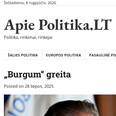
Skip
Šeštadienis, 8 rugpjūčio, 2026
to
content
Apie Politika.LT
Politika, rinkimai, rinkejai
ŠALIES POLITIKA
EUROPOS POLITIKA
PASAULINĖ PO
„Burgum“ greita
Posted on
28 liepos, 2025