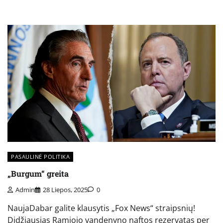
PASAULINĖ POLITIKA
„Burgum“ greita
Admin
28 Liepos, 2025
0
NaujaDabar galite klausytis „Fox News“ straipsnių!
Didžiausias Ramiojo vandenyno naftos rezervatas per