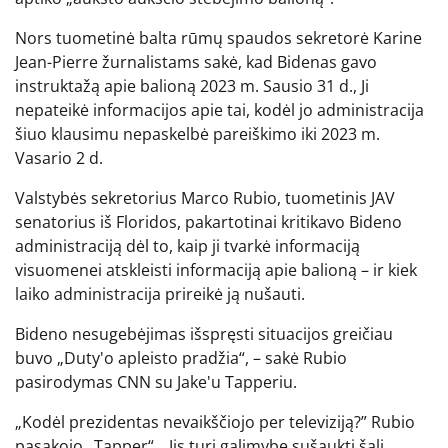
Nors tuometinė balta rūmų spaudos sekretorė Karine
Jean-Pierre žurnalistams sakė, kad Bidenas gavo
instruktažą apie balioną 2023 m. Sausio 31 d., Ji
nepateikė informacijos apie tai, kodėl jo administracija
šiuo klausimu nepaskelbė pareiškimo iki 2023 m.
Vasario 2 d.
Valstybės sekretorius Marco Rubio, tuometinis JAV
senatorius iš Floridos, pakartotinai kritikavo Bideno
administraciją dėl to, kaip ji tvarkė informaciją
visuomenei atskleisti informaciją apie balioną – ir kiek
laiko administracija prireikė ją nušauti.
Bideno nesugebėjimas išspręsti situacijos greičiau
buvo „Duty'o apleisto pradžia“, – sakė Rubio
pasirodymas CNN su Jake'u Tapperiu.
„Kodėl prezidentas nevaikščiojo per televiziją?” Rubio
pasakojo „Tapper“. „Jis turi galimybę sušaukti šalį