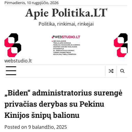
Skip
Pirmadienis, 10 rugpjūčio, 2026
Apie Politika.LT
to
content
Politika, rinkimai, rinkejai
webstudio.lt
„Biden“ administratorius surengė
privačias derybas su Pekinu
Kinijos šnipų balionu
Posted on
9 balandžio, 2025