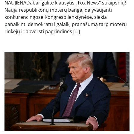
NAUJIENADabar galite klausytis „Fox News“ straipsnių!
Nauja respublikonų moterų banga, dalyvaujanti
konkurencingose ​​Kongreso lenktynėse, siekia
panaikinti demokratų ilgalaikį pranašumą tarp moterų
rinkėjų ir apversti pagrindines […]