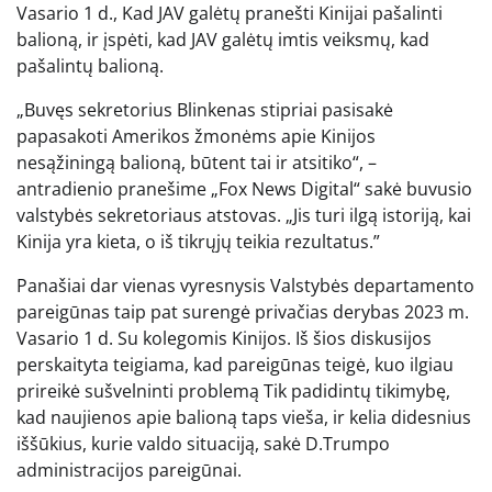
Vasario 1 d., Kad JAV galėtų pranešti Kinijai pašalinti
balioną, ir įspėti, kad JAV galėtų imtis veiksmų, kad
pašalintų balioną.
„Buvęs sekretorius Blinkenas stipriai pasisakė
papasakoti Amerikos žmonėms apie Kinijos
nesąžiningą balioną, būtent tai ir atsitiko“, –
antradienio pranešime „Fox News Digital“ sakė buvusio
valstybės sekretoriaus atstovas. „Jis turi ilgą istoriją, kai
Kinija yra kieta, o iš tikrųjų teikia rezultatus.”
Panašiai dar vienas vyresnysis Valstybės departamento
pareigūnas taip pat surengė privačias derybas 2023 m.
Vasario 1 d. Su kolegomis Kinijos. Iš šios diskusijos
perskaityta teigiama, kad pareigūnas teigė, kuo ilgiau
prireikė sušvelninti problemą
Tik padidintų tikimybę,
kad naujienos apie balioną taps vieša, ir kelia didesnius
iššūkius, kurie valdo situaciją, sakė D.Trumpo
administracijos pareigūnai.