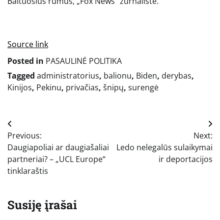
Baltuosius rūmus, „Fox News“ žurnalistė.
Source link
Posted in
PASAULINĖ POLITIKA
Tagged
administratorius
,
balionu
,
Biden
,
derybas
,
Kinijos
,
Pekinu
,
privačias
,
šnipų
,
surengė
Navigacija
Previous:
Next:
tarp
Daugiapoliai ar daugiašaliai
Ledo nelegalūs sulaikymai
įrašų
partneriai? – „UCL Europe“
ir deportacijos
tinklaraštis
Susiję įrašai