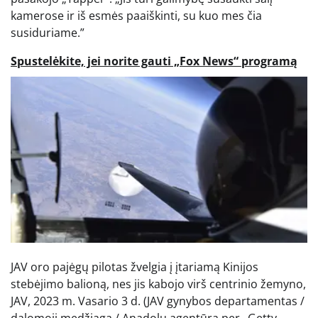
kamerose ir iš esmės paaiškinti, su kuo mes čia
susiduriame.”
Spustelėkite, jei norite gauti „Fox News“ programą
JAV oro pajėgų pilotas žvelgia į įtariamą Kinijos
stebėjimo balioną, nes jis kabojo virš centrinio žemyno,
JAV, 2023 m. Vasario 3 d.
(JAV gynybos departamentas /
dalomoji medžiaga / Anadolu agentūra per „Getty