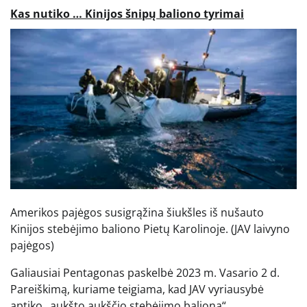
Kas nutiko … Kinijos šnipų baliono tyrimai
Amerikos pajėgos susigrąžina šiukšles iš nušauto
Kinijos stebėjimo baliono Pietų Karolinoje.
(JAV laivyno
pajėgos)
Galiausiai Pentagonas paskelbė 2023 m. Vasario 2 d.
Pareiškimą, kuriame teigiama, kad JAV vyriausybė
aptiko „aukšto aukščio stebėjimo balioną“.