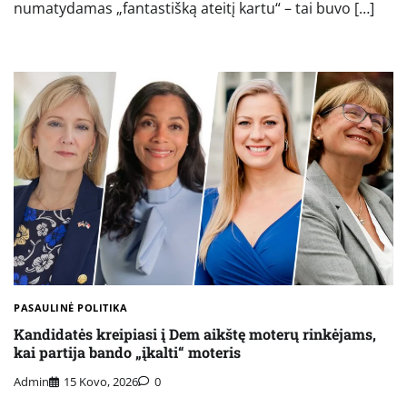
numatydamas „fantastišką ateitį kartu“ – tai buvo […]
PASAULINĖ POLITIKA
Kandidatės kreipiasi į Dem aikštę moterų rinkėjams,
kai partija bando „įkalti“ moteris
Admin
15 Kovo, 2026
0