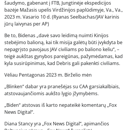
šaudymo, gabenant į FTB, Jungtinėje ekspedicijos
bazėje Mažasis upelis Virdžinijos paplūdimyje, Va., Va.,
2023 m. Vasario 10 d.
(Ryanas Seelbachas/JAV karinis
jūrų laivynas per AP)
Be to, Bidenas „davė savo leidimą nuimti Kinijos
stebėjimo balioną, kai tik misija galėtų būti įvykdyta be
nepagrįsto pavojaus JAV civiliams po baliono keliu“, –
teigė aukštas gynybos pareigūnas, pažymėdamas, kad
kyla susirūpinimas, kad Debris gali pakenkti civiliams.
Vėliau Pentagonas 2023 m. Birželio mėn
„Blinken“ dabar yra pranešėjas su CAA garsiakalbiais,
atstovaujančiomis aukšto lygio įžymybėms.
„Biden“ atstovas iš karto nepateikė komentarų „Fox
News Digital“.
Diana Stancy yra „Fox News Digital“, apimančios