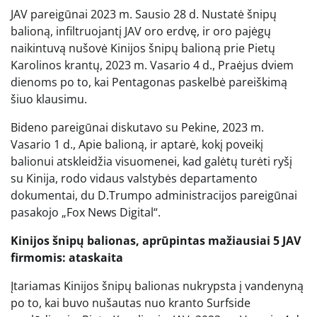
JAV pareigūnai 2023 m. Sausio 28 d. Nustatė šnipų
balioną, infiltruojantį JAV oro erdvę, ir oro pajėgų
naikintuvą nušovė Kinijos šnipų balioną prie Pietų
Karolinos krantų, 2023 m. Vasario 4 d., Praėjus dviem
dienoms po to, kai Pentagonas paskelbė pareiškimą
šiuo klausimu.
Bideno pareigūnai diskutavo su Pekine, 2023 m.
Vasario 1 d., Apie balioną, ir aptarė, kokį poveikį
balionui atskleidžia visuomenei, kad galėtų turėti ryšį
su Kinija, rodo vidaus valstybės departamento
dokumentai, du D.Trumpo administracijos pareigūnai
pasakojo „Fox News Digital“.
Kinijos šnipų balionas, aprūpintas mažiausiai 5 JAV
firmomis: ataskaita
Įtariamas Kinijos šnipų balionas nukrypsta į vandenyną
po to, kai buvo nušautas nuo kranto Surfside