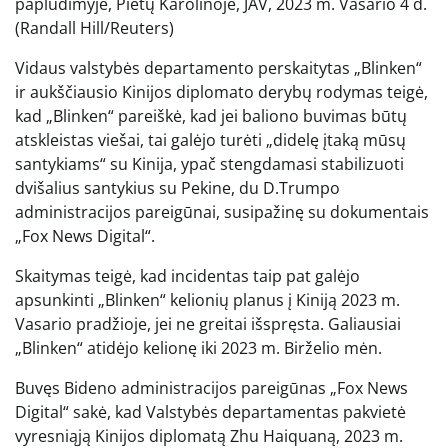
paplūdimyje, Pietų Karolinoje, JAV, 2023 m. Vasario 4 d.
(Randall Hill/Reuters)
Vidaus valstybės departamento perskaitytas „Blinken“
ir aukščiausio Kinijos diplomato derybų rodymas teigė,
kad „Blinken“ pareiškė, kad jei baliono buvimas būtų
atskleistas viešai, tai galėjo turėti „didelę įtaką mūsų
santykiams“ su Kinija, ypač stengdamasi stabilizuoti
dvišalius santykius su Pekine, du D.Trumpo
administracijos pareigūnai, susipažinę su dokumentais
„Fox News Digital“.
Skaitymas teigė, kad incidentas taip pat galėjo
apsunkinti „Blinken“ kelionių planus į Kiniją 2023 m.
Vasario pradžioje, jei ne greitai išspręsta. Galiausiai
„Blinken“ atidėjo kelionę iki 2023 m. Birželio mėn.
Buvęs Bideno administracijos pareigūnas „Fox News
Digital“ sakė, kad Valstybės departamentas pakvietė
vyresniąją Kinijos diplomatą Zhu Haiquaną, 2023 m.