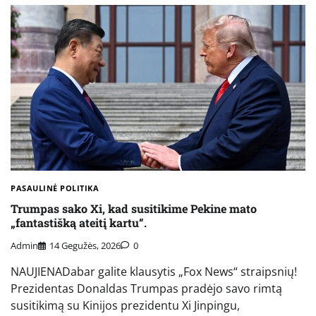
PASAULINĖ POLITIKA
Trumpas sako Xi, kad susitikime Pekine mato
„fantastišką ateitį kartu“.
Admin
14 Gegužės, 2026
0
NAUJIENADabar galite klausytis „Fox News“ straipsnių!
Prezidentas Donaldas Trumpas pradėjo savo rimtą
susitikimą su Kinijos prezidentu Xi Jinpingu,