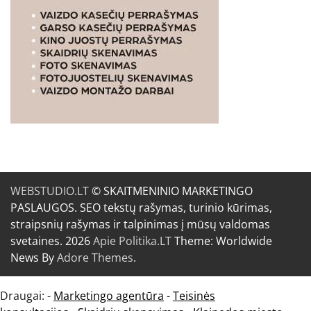
WEBSTUDIO.LT
© SKAITMENINIO MARKETINGO
PASLAUGOS. SEO tekstų rašymas, turinio kūrimas,
straipsnių rašymas ir talpinimas į mūsų valdomas
svetaines. 2026
Apie Politika.LT
Theme: Worldwide
News By
Adore Themes
.
Draugai: -
Marketingo agentūra
-
Teisinės