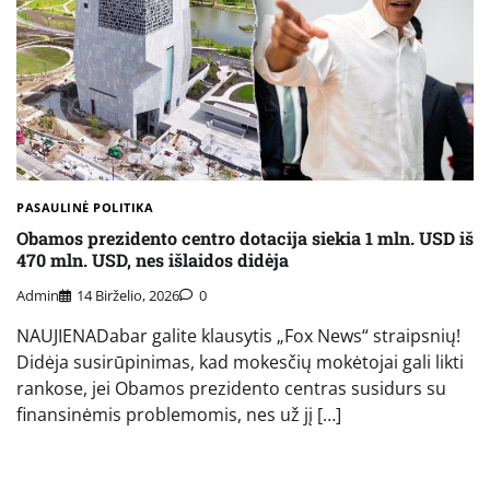
PASAULINĖ POLITIKA
Obamos prezidento centro dotacija siekia 1 mln. USD iš
470 mln. USD, nes išlaidos didėja
Admin
14 Birželio, 2026
0
NAUJIENADabar galite klausytis „Fox News“ straipsnių!
Didėja susirūpinimas, kad mokesčių mokėtojai gali likti
rankose, jei Obamos prezidento centras susidurs su
finansinėmis problemomis, nes už jį […]