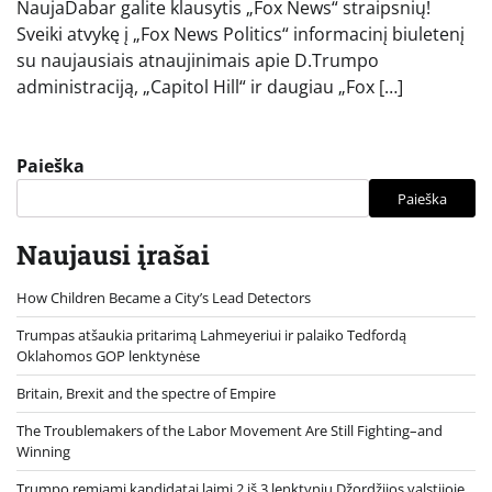
NaujaDabar galite klausytis „Fox News“ straipsnių!
Sveiki atvykę į „Fox News Politics“ informacinį biuletenį
su naujausiais atnaujinimais apie D.Trumpo
administraciją, „Capitol Hill“ ir daugiau „Fox […]
Paieška
Paieška
Naujausi įrašai
How Children Became a City’s Lead Detectors
Trumpas atšaukia pritarimą Lahmeyeriui ir palaiko Tedfordą
Oklahomos GOP lenktynėse
Britain, Brexit and the spectre of Empire
The Troublemakers of the Labor Movement Are Still Fighting–and
Winning
Trumpo remiami kandidatai laimi 2 iš 3 lenktynių Džordžijos valstijoje,