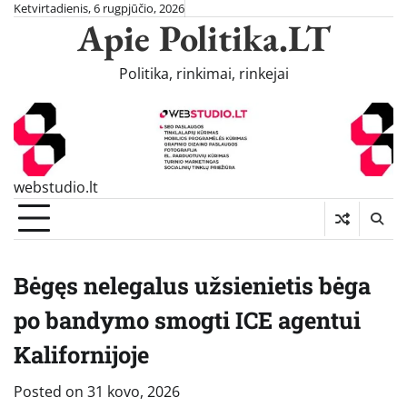
Skip
Ketvirtadienis, 6 rugpjūčio, 2026
Apie Politika.LT
to
content
Politika, rinkimai, rinkejai
webstudio.lt
Bėgęs nelegalus užsienietis bėga
po bandymo smogti ICE agentui
Kalifornijoje
Posted on
31 kovo, 2026