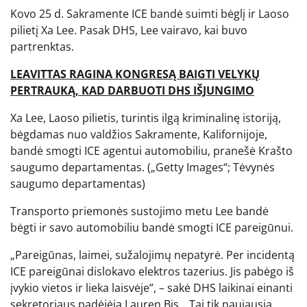
Kovo 25 d. Sakramente ICE bandė suimti bėglį ir Laoso
pilietį Xa Lee. Pasak DHS, Lee vairavo, kai buvo
partrenktas.
LEAVITTAS RAGINA KONGRESĄ BAIGTI VELYKŲ
PERTRAUKĄ, KAD DARBUOTI DHS IŠJUNGIMO
Xa Lee, Laoso pilietis, turintis ilgą kriminalinę istoriją,
bėgdamas nuo valdžios Sakramente, Kalifornijoje,
bandė smogti ICE agentui automobiliu, pranešė Krašto
saugumo departamentas.
(„Getty Images“; Tėvynės
saugumo departamentas)
Transporto priemonės sustojimo metu Lee bandė
bėgti ir savo automobiliu bandė smogti ICE pareigūnui.
„Pareigūnas, laimei, sužalojimų nepatyrė. Per incidentą
ICE pareigūnai dislokavo elektros tazerius. Jis pabėgo iš
įvykio vietos ir lieka laisvėje”, – sakė DHS laikinai einanti
sekretoriaus padėjėja Lauren Bis. „Tai tik naujausia