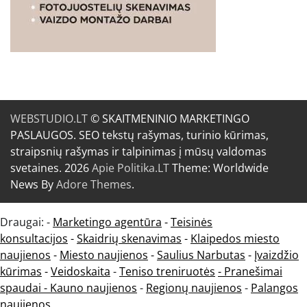
WEBSTUDIO.LT
© SKAITMENINIO MARKETINGO
PASLAUGOS. SEO tekstų rašymas, turinio kūrimas,
straipsnių rašymas ir talpinimas į mūsų valdomas
svetaines. 2026
Apie Politika.LT
Theme: Worldwide
News By
Adore Themes
.
Draugai: -
Marketingo agentūra
-
Teisinės
konsultacijos
-
Skaidrių skenavimas
-
Klaipedos miesto
naujienos
-
Miesto naujienos
-
Saulius Narbutas
-
Įvaizdžio
kūrimas
-
Veidoskaita
-
Teniso treniruotės
- Pranešimai
spaudai -
Kauno naujienos
-
Regionų naujienos
-
Palangos
naujienos