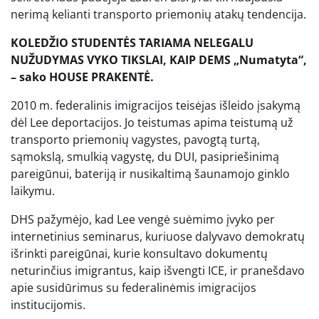
nerimą kelianti transporto priemonių atakų tendencija.
KOLEDŽIO STUDENTĖS TARIAMA NELEGALU
NUŽUDYMAS VYKO TIKSLAI, KAIP DEMS „Numatyta“,
– sako HOUSE PRAKENTĖ.
2010 m. federalinis imigracijos teisėjas išleido įsakymą
dėl Lee deportacijos. Jo teistumas apima teistumą už
transporto priemonių vagystes, pavogtą turtą,
sąmokslą, smulkią vagystę, du DUI, pasipriešinimą
pareigūnui, bateriją ir nusikaltimą šaunamojo ginklo
laikymu.
DHS pažymėjo, kad Lee vengė suėmimo įvyko per
internetinius seminarus, kuriuose dalyvavo demokratų
išrinkti pareigūnai, kurie konsultavo dokumentų
neturinčius imigrantus, kaip išvengti ICE, ir pranešdavo
apie susidūrimus su federalinėmis imigracijos
institucijomis.