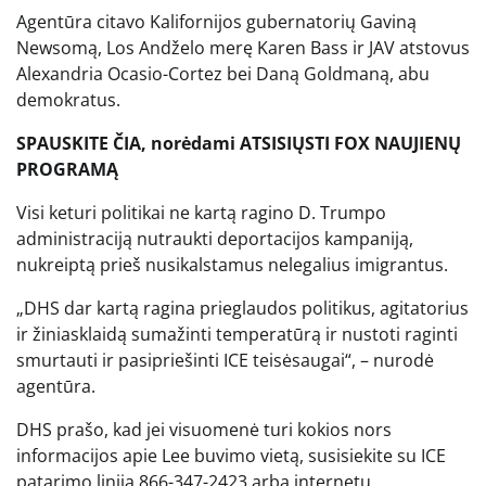
Agentūra citavo Kalifornijos gubernatorių Gaviną
Newsomą, Los Andželo merę Karen Bass ir JAV atstovus
Alexandria Ocasio-Cortez bei Daną Goldmaną, abu
demokratus.
SPAUSKITE ČIA, norėdami ATSISIŲSTI FOX NAUJIENŲ
PROGRAMĄ
Visi keturi politikai ne kartą ragino D. Trumpo
administraciją nutraukti deportacijos kampaniją,
nukreiptą prieš nusikalstamus nelegalius imigrantus.
„DHS dar kartą ragina prieglaudos politikus, agitatorius
ir žiniasklaidą sumažinti temperatūrą ir nustoti raginti
smurtauti ir pasipriešinti ICE teisėsaugai“, – nurodė
agentūra.
DHS prašo, kad jei visuomenė turi kokios nors
informacijos apie Lee buvimo vietą, susisiekite su ICE
patarimo linija 866-347-2423 arba internetu.