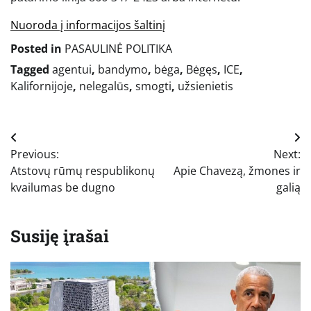
Nuoroda į informacijos šaltinį
Posted in
PASAULINĖ POLITIKA
Tagged
agentui
,
bandymo
,
bėga
,
Bėgęs
,
ICE
,
Kalifornijoje
,
nelegalūs
,
smogti
,
užsienietis
Navigacija
Previous:
Next:
tarp
Atstovų rūmų respublikonų
Apie Chavezą, žmones ir
įrašų
kvailumas be dugno
galią
Susiję įrašai