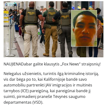
NAUJIENA
Dabar galite klausytis „Fox News“ straipsnių!
Nelegalus užsienietis, turintis ilgą kriminalinę istoriją,
vis dar bėga po to, kai Kalifornijoje bandė savo
automobiliu partrenkti JAV imigracijos ir muitinės
tarnybos (ICE) pareigūną, kai pareigūnai bandė jį
suimti, pirmadienį pranešė Tėvynės saugumo
departamentas (VSD).