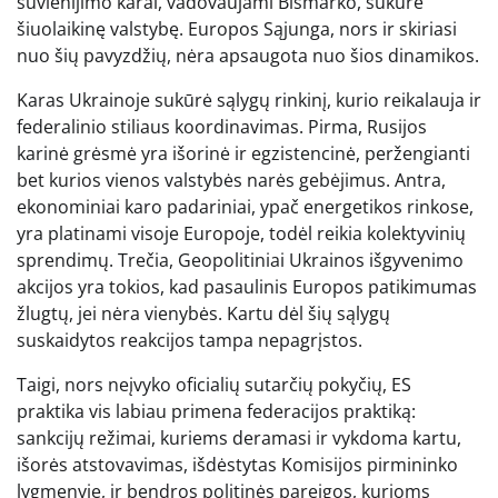
suvienijimo karai, vadovaujami Bismarko, sukūrė
šiuolaikinę valstybę. Europos Sąjunga, nors ir skiriasi
nuo šių pavyzdžių, nėra apsaugota nuo šios dinamikos.
Karas Ukrainoje sukūrė sąlygų rinkinį, kurio reikalauja ir
federalinio stiliaus koordinavimas. Pirma, Rusijos
karinė grėsmė yra išorinė ir egzistencinė, peržengianti
bet kurios vienos valstybės narės gebėjimus. Antra,
ekonominiai karo padariniai, ypač energetikos rinkose,
yra platinami visoje Europoje, todėl reikia kolektyvinių
sprendimų. Trečia, Geopolitiniai Ukrainos išgyvenimo
akcijos yra tokios, kad pasaulinis Europos patikimumas
žlugtų, jei nėra vienybės. Kartu dėl šių sąlygų
suskaidytos reakcijos tampa nepagrįstos.
Taigi, nors neįvyko oficialių sutarčių pokyčių, ES
praktika vis labiau primena federacijos praktiką:
sankcijų režimai, kuriems deramasi ir vykdoma kartu,
išorės atstovavimas, išdėstytas Komisijos pirmininko
lygmenyje, ir bendros politinės pareigos, kurioms