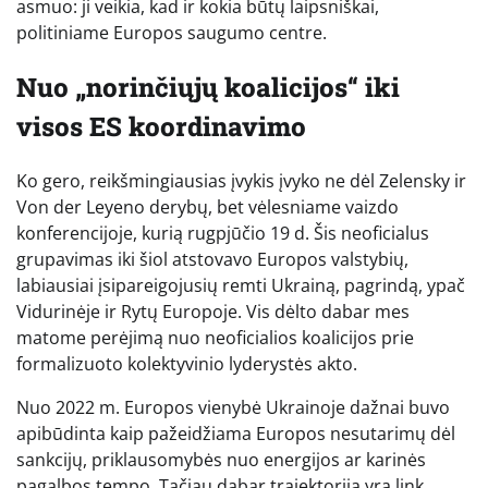
asmuo: ji veikia, kad ir kokia būtų laipsniškai,
politiniame Europos saugumo centre.
Nuo „norinčiųjų koalicijos“ iki
visos ES koordinavimo
Ko gero, reikšmingiausias įvykis įvyko ne dėl Zelensky ir
Von der Leyeno derybų, bet vėlesniame vaizdo
konferencijoje, kurią rugpjūčio 19 d. Šis neoficialus
grupavimas iki šiol atstovavo Europos valstybių,
labiausiai įsipareigojusių remti Ukrainą, pagrindą, ypač
Vidurinėje ir Rytų Europoje. Vis dėlto dabar mes
matome perėjimą nuo neoficialios koalicijos prie
formalizuoto kolektyvinio lyderystės akto.
Nuo 2022 m. Europos vienybė Ukrainoje dažnai buvo
apibūdinta kaip pažeidžiama Europos nesutarimų dėl
sankcijų, priklausomybės nuo energijos ar karinės
pagalbos tempo. Tačiau dabar trajektorija yra link