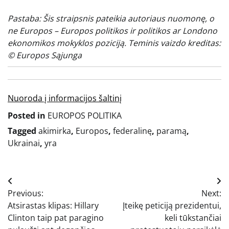
Pastaba: Šis straipsnis pateikia autoriaus nuomonę, o
ne Europos – Europos politikos ir politikos ar Londono
ekonomikos mokyklos poziciją. Teminis vaizdo kreditas:
© Europos Sąjunga
Nuoroda į informacijos šaltinį
Posted in
EUROPOS POLITIKA
Tagged
akimirka
,
Europos
,
federalinę
,
paramą
,
Ukrainai
,
yra
Navigacija
Previous:
Next:
tarp
Atsirastas klipas: Hillary
Įteikę peticiją prezidentui,
įrašų
Clinton taip pat paragino
keli tūkstančiai