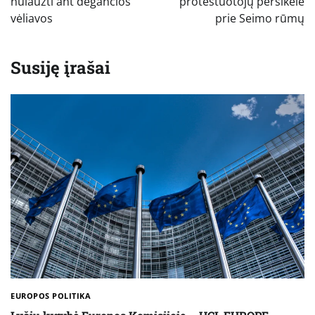
nulaužti ant degančios
protestuotojų persikėlė
vėliavos
prie Seimo rūmų
Susiję įrašai
EUROPOS POLITIKA