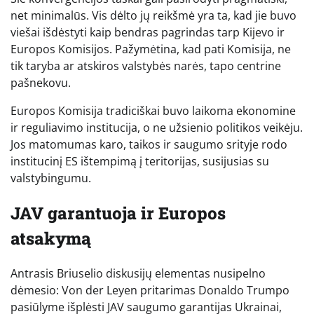
net minimalūs. Vis dėlto jų reikšmė yra ta, kad jie buvo
viešai išdėstyti kaip bendras pagrindas tarp Kijevo ir
Europos Komisijos. Pažymėtina, kad pati Komisija, ne
tik taryba ar atskiros valstybės narės, tapo centrine
pašnekovu.
Europos Komisija tradiciškai buvo laikoma ekonomine
ir reguliavimo institucija, o ne užsienio politikos veikėju.
Jos matomumas karo, taikos ir saugumo srityje rodo
institucinį ES ištempimą į teritorijas, susijusias su
valstybingumu.
JAV garantuoja ir Europos
atsakymą
Antrasis Briuselio diskusijų elementas nusipelno
dėmesio: Von der Leyen pritarimas Donaldo Trumpo
pasiūlyme išplėsti JAV saugumo garantijas Ukrainai,