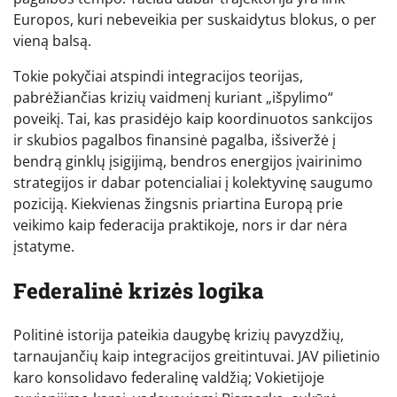
Europos, kuri nebeveikia per suskaidytus blokus, o per
vieną balsą.
Tokie pokyčiai atspindi integracijos teorijas,
pabrėžiančias krizių vaidmenį kuriant „išpylimo“
poveikį. Tai, kas prasidėjo kaip koordinuotos sankcijos
ir skubios pagalbos finansinė pagalba, išsiveržė į
bendrą ginklų įsigijimą, bendros energijos įvairinimo
strategijos ir dabar potencialiai į kolektyvinę saugumo
poziciją. Kiekvienas žingsnis priartina Europą prie
veikimo kaip federacija praktikoje, nors ir dar nėra
įstatyme.
Federalinė krizės logika
Politinė istorija pateikia daugybę krizių pavyzdžių,
tarnaujančių kaip integracijos greitintuvai. JAV pilietinio
karo konsolidavo federalinę valdžią; Vokietijoje