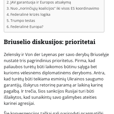
JAV garantuoja ir Europos atsakymą
Nuo „norinčiųjų koalicijos“ iki visos ES koordinavimo
Federalinė krizės logika
Trumpo testas
Federalinė Europa?
Briuselio diskusijos: prioritetai
Zelensky ir Von der Leyenas per savo derybų Briuselyje
nustatė tris pagrindinius prioritetus. Pirma, kad
paliaubos turėtų būti laikomos būtinu sąlyga bet
kurioms vėlesnėms diplomatinėms deryboms. Antra,
kad turėtų būti teikiama esminių Ukrainos saugumo
garantijų, išskyrus retorinę paramą ar laikiną karinę
pagalbą. Ir trečia, šios sankcijos Rusijai turi būti
išlaikytos, kad sunaikintų savo galimybes ateities
karinei agresijai.
Šie konvergencijos taškai gali pasirodyti pragmatiški,