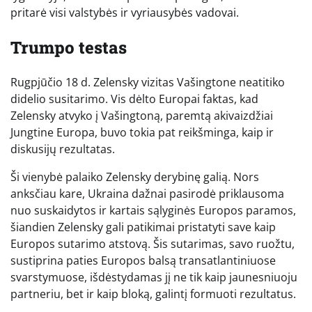
pritarė visi valstybės ir vyriausybės vadovai.
Trumpo testas
Rugpjūčio 18 d. Zelensky vizitas Vašingtone neatitiko
didelio susitarimo. Vis dėlto Europai faktas, kad
Zelensky atvyko į Vašingtoną, paremtą akivaizdžiai
Jungtine Europa, buvo tokia pat reikšminga, kaip ir
diskusijų rezultatas.
Ši vienybė palaiko Zelensky derybinę galią. Nors
anksčiau kare, Ukraina dažnai pasirodė priklausoma
nuo suskaidytos ir kartais sąlyginės Europos paramos,
šiandien Zelensky gali patikimai pristatyti save kaip
Europos sutarimo atstovą. Šis sutarimas, savo ruožtu,
sustiprina paties Europos balsą transatlantiniuose
svarstymuose, išdėstydamas jį ne tik kaip jaunesniuoju
partneriu, bet ir kaip bloką, galintį formuoti rezultatus.