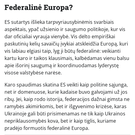
Federalinė Europa?
ES sutartys išlieka tarpvyriausybinėmis svarbiais
aspektais, ypač užsienio ir saugumo politikoje, kur vis
dar oficialiai vyrauja vienybė. Vis dėlto empiriškai
paskutinių kelių savaičių įvykiai atskleidžia Europą, kuri
vis labiau elgiasi taip, lyg ji būtų federalinė: veikianti
kartu karo ir taikos klausimais, kalbėdamas vienu balsu
apie išorinį saugumą ir koordinuodamas lyderystę
visose valstybėse narėse.
Karo spaudimas skatina ES veikti kaip politine sąjunga,
net ir domenuose, kurie kadaise buvo galvojami už jos
ribų. Jei, kaip rodo istorija, federacijos dažnai gimsta ne
ramybės akimirkomis, bet ir išgyvenimo krizėse, karas
Ukrainoje gali būti prisimenamas ne tik kaip Ukrainos
nepriklausomybės kova, bet ir kaip tiglis, kuriame
pradėjo formuotis federalinė Europa.