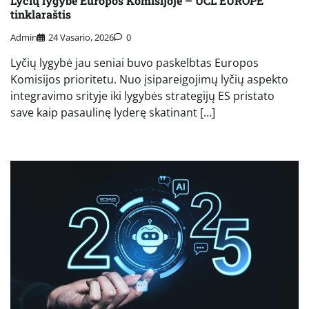
Lyčių lygybė Europos Komisijoje – UCL EUROPE
tinklaraštis
Admin
24 Vasario, 2026
0
Lyčių lygybė jau seniai buvo paskelbtas Europos
Komisijos prioritetu. Nuo įsipareigojimų lyčių aspekto
integravimo srityje iki lygybės strategijų ES pristato
save kaip pasaulinę lyderę skatinant […]