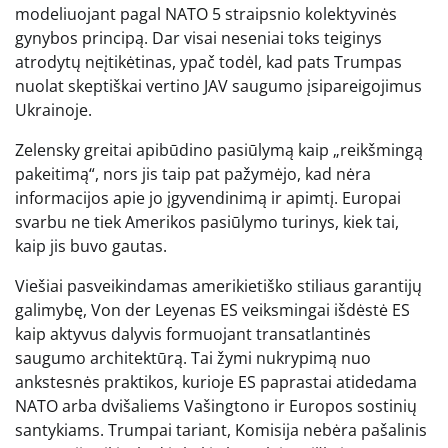
modeliuojant pagal NATO 5 straipsnio kolektyvinės
gynybos principą. Dar visai neseniai toks teiginys
atrodytų neįtikėtinas, ypač todėl, kad pats Trumpas
nuolat skeptiškai vertino JAV saugumo įsipareigojimus
Ukrainoje.
Zelensky greitai apibūdino pasiūlymą kaip „reikšmingą
pakeitimą“, nors jis taip pat pažymėjo, kad nėra
informacijos apie jo įgyvendinimą ir apimtį. Europai
svarbu ne tiek Amerikos pasiūlymo turinys, kiek tai,
kaip jis buvo gautas.
Viešiai pasveikindamas amerikietiško stiliaus garantijų
galimybę, Von der Leyenas ES veiksmingai išdėstė ES
kaip aktyvus dalyvis formuojant transatlantinės
saugumo architektūrą. Tai žymi nukrypimą nuo
ankstesnės praktikos, kurioje ES paprastai atidedama
NATO arba dvišaliems Vašingtono ir Europos sostinių
santykiams. Trumpai tariant, Komisija nebėra pašalinis