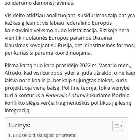
solidarumo demonstravimas.
Vis dėlto atidžiau analizuojant, susidūrimas taip pat yra
kažkas gilesnio: vis labiau federalinio Europos
kolektyvinio veiksmo būdo kristalizacija. Rizikoje nėra
vien tik nuolatinės Europos paramos Ukrainai
klausimas kovojant su Rusija, bet ir institucinės formos,
per kurias ši parama koordinuojama.
Pirmą kartą nuo karo prasidėjo 2022 m. Vasario mėn.,
Atrodo, kad visi Europos lyderiai juda užrakto, o ne kaip
laisva noro koalicija, bet kaip sujungtas blokas, kuris
projektuoja vieną balsą. Politine teorija, tokia vienybė
turi a kontūrus a
Federalinė akimirka
kuriame išorinio
konflikto slėgis verčia fragmentiškus politikus į gilesnę
integraciją.
Turinys:
Briuselio diskusijos: prioritetai