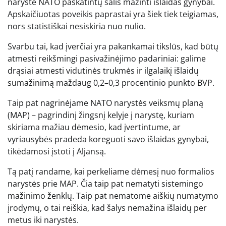
narystė NATO paskatintų šalis mažinti išlaidas gynybai.
Apskaičiuotas poveikis paprastai yra šiek tiek teigiamas,
nors statistiškai nesiskiria nuo nulio.
Svarbu tai, kad įverčiai yra pakankamai tikslūs, kad būtų
atmesti reikšmingi pasivažinėjimo padariniai: galime
drąsiai atmesti vidutinės trukmės ir ilgalaikį išlaidų
sumažinimą maždaug 0,2–0,3 procentinio punkto BVP.
Taip pat nagrinėjame NATO narystės veiksmų planą
(MAP) – pagrindinį žingsnį kelyje į narystę, kuriam
skiriama mažiau dėmesio, kad įvertintume, ar
vyriausybės pradeda koreguoti savo išlaidas gynybai,
tikėdamosi įstoti į Aljansą.
Tą patį randame, kai perkeliame dėmesį nuo formalios
narystės prie MAP. Čia taip pat nematyti sistemingo
mažinimo ženklų. Taip pat nematome aiškių numatymo
įrodymų, o tai reiškia, kad šalys nemažina išlaidų per
metus iki narystės.