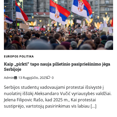
EUROPOS POLITIKA
Kaip „pirkti“ tapo nauja pilietinio pasipriešinimo jėga
Serbijoje
Admin
13 Rugpjūčio, 2025
0
Serbijos studentų vadovaujami protestai išsivystė į
nuolatinį iššūkį Aleksandaro Vučić vyriausybės valdžiai.
Jelena Filipovic Rašo, kad 2025 m., Kai protestai
sustiprėjo, vartotojų pasirinkimas vis labiau […]