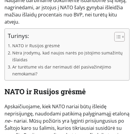
Naujame darbiniame dokumente išbandome šią idėją,
nagrinėdami, ar įstojus į NATO šalys gynybai išleidžia
mažiau išlaidų procentais nuo BVP, nei turėtų kitu
atveju.
Turinys:
NATO ir Rusijos grėsmė
Nėra įrodymų, kad naujos narės po įstojimo sumažintų
išlaidas
Ar turėtume vis dar nerimauti dėl pasivažinėjimo
nemokamai?
NATO ir Rusijos grėsmė
Apskaičiuojame, kiek NATO nariai būtų išleidę
neprisijungę, naudodami patikimą palyginamąjį etaloną
ne
– nariai. Mūsų požiūris yra lyginti prisijungusius po
Šaltojo karo su šalimis, kurios tikriausiai susidūrė su