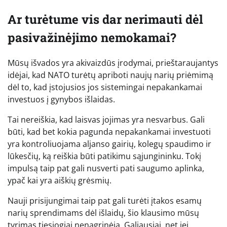
Ar turėtume vis dar nerimauti dėl
pasivažinėjimo nemokamai?
Mūsų išvados yra akivaizdūs įrodymai, prieštaraujantys
idėjai, kad NATO turėtų apriboti naujų narių priėmimą
dėl to, kad įstojusios jos sistemingai nepakankamai
investuos į gynybos išlaidas.
Tai nereiškia, kad laisvas jojimas yra nesvarbus. Gali
būti, kad bet kokia pagunda nepakankamai investuoti
yra kontroliuojama aljanso gairių, kolegų spaudimo ir
lūkesčių, ką reiškia būti patikimu sąjungininku. Tokį
impulsą taip pat gali nusverti pati saugumo aplinka,
ypač kai yra aiškių grėsmių.
Nauji prisijungimai taip pat gali turėti įtakos esamų
narių sprendimams dėl išlaidų, šio klausimo mūsų
tyrimas tiesiogiai nenagrinėja. Galiausiai, net jei