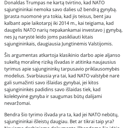
Donaldas Trumpas ne kartą tvirtino, kad NATO
sąjungininkai nemoka savo dalies už bendrą gynybą.
Įprasta nuomonė yra tokia, kad jis teisus, bent jau
kalbant apie laikotarpį iki 2014 m., kai teigiama, kad
daugelis NATO narių nepakankamai investavo į gynybą,
nes jų narystė leido joms pasikliauti kitais
sąjungininkais, daugiausia Jungtinėmis Valstijomis.
Šis argumentas atkartoja klasikinio darbo apie aljanso
sukeltą moralinę riziką išvadas ir atitinka naujausius
tyrimus apie sąjungininkų tarpusavio priklausomybės
modelius. Svarbiausia yra tai, kad NATO valstybė narė
gali sumažinti savo išlaidas gynybai, jei kitos
sąjungininkės padidins savo išlaidas tiek, kad
kolektyvinė gynyba ir saugumas būtų dalijami
nevaržomai.
Bendra šio tyrimo išvada yra ta, kad jei NATO nebūtų,
sąjungininkai išleistų daugiau. Bet ar tikrai taip yra?