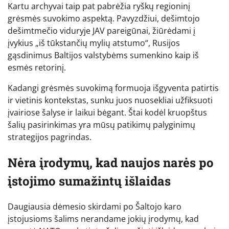
Kartu archyvai taip pat pabrėžia ryškų regioninį
grėsmės suvokimo aspektą. Pavyzdžiui, dešimtojo
dešimtmečio viduryje JAV pareigūnai, žiūrėdami į
įvykius „iš tūkstančių mylių atstumo“, Rusijos
gąsdinimus Baltijos valstybėms sumenkino kaip iš
esmės retorinį.
Kadangi grėsmės suvokimą formuoja išgyventa patirtis
ir vietinis kontekstas, sunku juos nuosekliai užfiksuoti
įvairiose šalyse ir laikui bėgant. Štai kodėl kruopštus
šalių pasirinkimas yra mūsų patikimų palyginimų
strategijos pagrindas.
Nėra įrodymų, kad naujos narės po
įstojimo sumažintų išlaidas
Daugiausia dėmesio skirdami po Šaltojo karo
įstojusioms šalims nerandame jokių įrodymų, kad