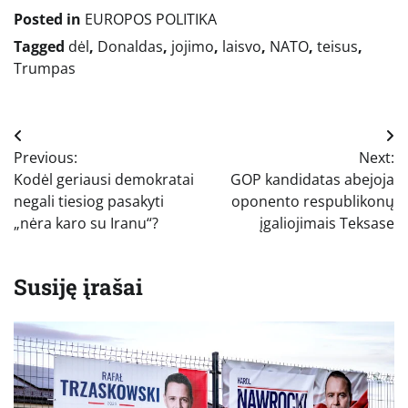
Posted in
EUROPOS POLITIKA
Tagged
dėl
,
Donaldas
,
jojimo
,
laisvo
,
NATO
,
teisus
,
Trumpas
Navigacija
Previous:
Next:
tarp
Kodėl geriausi demokratai
GOP kandidatas abejoja
įrašų
negali tiesiog pasakyti
oponento respublikonų
„nėra karo su Iranu“?
įgaliojimais Teksase
Susiję įrašai