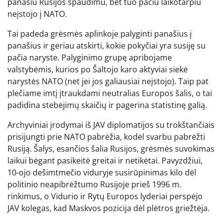
panašiu Rusijos spaudimu, bet tuo pačiu laikotarpiu
neįstojo į NATO.
Tai padeda grėsmės aplinkoje palyginti panašius į
panašius ir geriau atskirti, kokie pokyčiai yra susiję su
pačia naryste. Palyginimo grupę apribojame
valstybėmis, kurios po Šaltojo karo aktyviai siekė
narystės NATO (net jei jos galiausiai neįstojo). Taip pat
plečiame imtį įtraukdami neutralias Europos šalis, o tai
padidina stebėjimų skaičių ir pagerina statistinę galią.
Archyviniai įrodymai iš JAV diplomatijos su trokštančiais
prisijungti prie NATO pabrėžia, kodėl svarbu pabrėžti
Rusiją. Šalys, esančios šalia Rusijos, grėsmės suvokimas
laikui bėgant pasikeitė greitai ir netikėtai. Pavyzdžiui,
10-ojo dešimtmečio viduryje susirūpinimas kilo dėl
politinio neapibrėžtumo Rusijoje prieš 1996 m.
rinkimus, o Vidurio ir Rytų Europos lyderiai perspėjo
JAV kolegas, kad Maskvos pozicija dėl plėtros griežtėja.