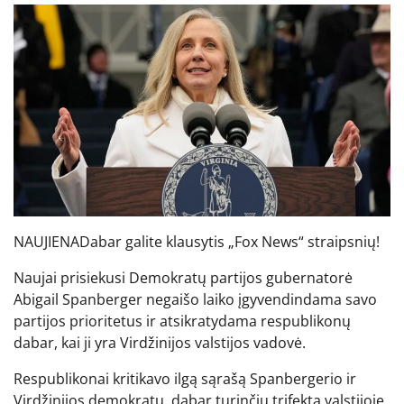
NAUJIENA
Dabar galite klausytis „Fox News“ straipsnių!
Naujai prisiekusi Demokratų partijos gubernatorė
Abigail Spanberger negaišo laiko įgyvendindama savo
partijos prioritetus ir atsikratydama respublikonų
dabar, kai ji yra Virdžinijos valstijos vadovė.
Respublikonai kritikavo ilgą sąrašą Spanbergerio ir
Virdžinijos demokratų, dabar turinčių trifektą valstijoje,