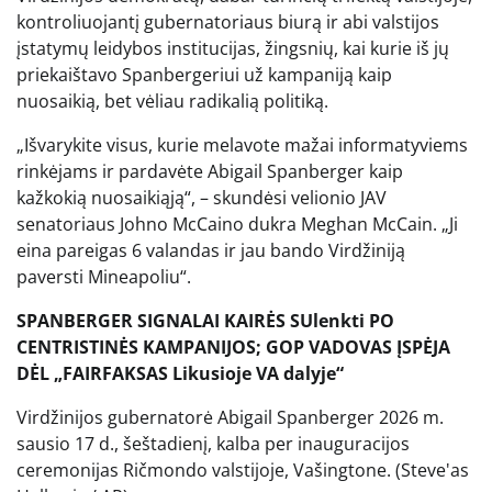
kontroliuojantį gubernatoriaus biurą ir abi valstijos
įstatymų leidybos institucijas, žingsnių, kai kurie iš jų
priekaištavo Spanbergeriui už kampaniją kaip
nuosaikią, bet vėliau radikalią politiką.
„Išvarykite visus, kurie melavote mažai informatyviems
rinkėjams ir pardavėte Abigail Spanberger kaip
kažkokią nuosaikiąją“, – skundėsi velionio JAV
senatoriaus Johno McCaino dukra Meghan McCain. „Ji
eina pareigas 6 valandas ir jau bando Virdžiniją
paversti Mineapoliu“.
SPANBERGER SIGNALAI KAIRĖS SUlenkti PO
CENTRISTINĖS KAMPANIJOS; GOP VADOVAS ĮSPĖJA
DĖL „FAIRFAKSAS Likusioje VA dalyje“
Virdžinijos gubernatorė Abigail Spanberger 2026 m.
sausio 17 d., šeštadienį, kalba per inauguracijos
ceremonijas Ričmondo valstijoje, Vašingtone.
(Steve'as