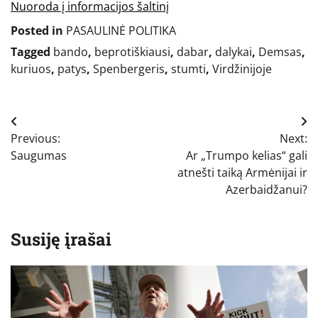
Nuoroda į informacijos šaltinį
Posted in
PASAULINĖ POLITIKA
Tagged
bando
,
beprotiškiausi
,
dabar
,
dalykai
,
Demsas
,
kuriuos
,
patys
,
Spenbergeris
,
stumti
,
Virdžinijoje
Navigacija
Previous:
Next:
tarp
Saugumas
Ar „Trumpo kelias“ gali
įrašų
atnešti taiką Armėnijai ir
Azerbaidžanui?
Susiję įrašai