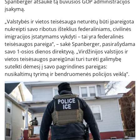
Spanberger atšaukė tą buvusios GOP administracijos
įsakymą.
„Valstybės ir vietos teisėsauga neturėtų būti įpareigota
nukreipti savo ribotus išteklius federaliniams, civilinės
imigracijos įstatymams vykdyti – tai yra federalinės
teisėsaugos pareiga“, – sakė Spanberger, pasirašydama
savo 1-osios dienos direktyvą. „Virdžinijos valstijos ir
vietos teisėsaugos pareigūnai turi turėti galimybę
sutelkti dėmesį į savo pagrindines pareigas:
nusikaltimų tyrimą ir bendruomenės policijos veiklą“.