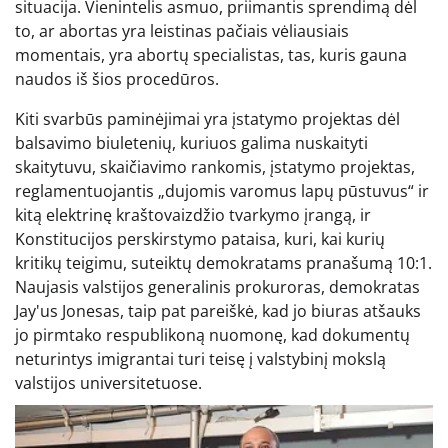
situacija. Vienintelis asmuo, priimantis sprendimą dėl
to, ar abortas yra leistinas pačiais vėliausiais
momentais, yra abortų specialistas, tas, kuris gauna
naudos iš šios procedūros.
Kiti svarbūs paminėjimai yra įstatymo projektas dėl
balsavimo biuletenių, kuriuos galima nuskaityti
skaitytuvu, skaičiavimo rankomis, įstatymo projektas,
reglamentuojantis „dujomis varomus lapų pūstuvus“ ir
kitą elektrinę kraštovaizdžio tvarkymo įrangą, ir
Konstitucijos perskirstymo pataisa, kuri, kai kurių
kritikų teigimu, suteiktų demokratams pranašumą 10:1.
Naujasis valstijos generalinis prokuroras, demokratas
Jay'us Jonesas, taip pat pareiškė, kad jo biuras atšauks
jo pirmtako respublikoną nuomonę, kad dokumentų
neturintys imigrantai turi teisę į valstybinį mokslą
valstijos universitetuose.