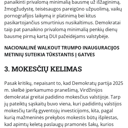
panaikinti privalomą minimalią bausmę už išžaginimą,
žmogžudystę, teisėsaugos pareigūno užpuolimą, vaikų
pornografijos laikymą ir platinimą bei kitus
pasikartojančius smurtinius nusikaltimus. Demokratai
taip pat panaikino privalomą minimalią penkių dienų
bausmę pirmą kartą DUI pažeidėjams valstybėje.
NACIONALINĖ WALKOUT TRUMPO INAUGURACIJOS
METINIŲ SUTEIKIA TŪKSTANTIS Į GATVES
3. MOKESČIŲ KELIMAS
Pasak kritikų, nepaisant to, kad Demokratų partija 2025
m. skelbė įperkamumo pranešimą, Virdžinijos
demokratai greitai padidino mokesčius valstijoje. Tarp
jų pateiktų sąskaitų buvo viena, kuri padidintų valstijos
mokesčių tarifą gyventojų investicijoms, kita, pagal
kurią mažmeninės prekybos mokestis būtų išplėstas,
kad apimtų keletą paslaugų pramonės šakų, kurios