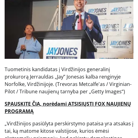
Tuometinis kandidatas į Virdžinijos generalinį
prokurorą Jerrauldas „Jay” Jonesas kalba renginyje
Norfolke, Virdžinijoje.
(Trevoras Metcalfe'as / Virginian-
Pilot / Tribune naujienų tarnyba per „Getty Images“)
SPAUSKITE ČIA, norėdami ATSISIŲSTI FOX NAUJIENŲ
PROGRAMĄ
„Virdžinijos pasiūlyta perskirstymo pataisa yra atsakas į
tai, ką matome kitose valstijose, kurios ėmėsi