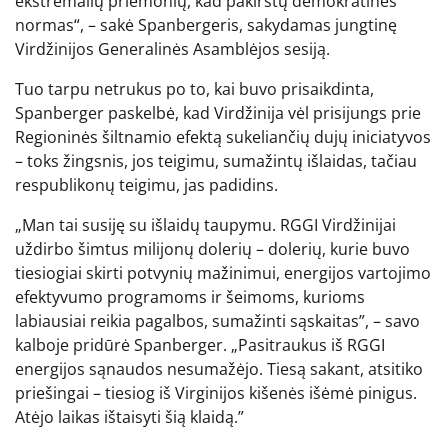
ekstremalių priemonių, kad pakirstų demokratines
normas“, – sakė Spanbergeris, sakydamas jungtinę
Virdžinijos Generalinės Asamblėjos sesiją.
Tuo tarpu netrukus po to, kai buvo prisaikdinta,
Spanberger paskelbė, kad Virdžinija vėl prisijungs prie
Regioninės šiltnamio efektą sukeliančių dujų iniciatyvos
– toks žingsnis, jos teigimu, sumažintų išlaidas, tačiau
respublikonų teigimu, jas padidins.
„Man tai susiję su išlaidų taupymu. RGGI Virdžinijai
uždirbo šimtus milijonų dolerių – dolerių, kurie buvo
tiesiogiai skirti potvynių mažinimui, energijos vartojimo
efektyvumo programoms ir šeimoms, kurioms
labiausiai reikia pagalbos, sumažinti sąskaitas”, – savo
kalboje pridūrė Spanberger. „Pasitraukus iš RGGI
energijos sąnaudos nesumažėjo. Tiesą sakant, atsitiko
priešingai – tiesiog iš Virginijos kišenės išėmė pinigus.
Atėjo laikas ištaisyti šią klaidą.”