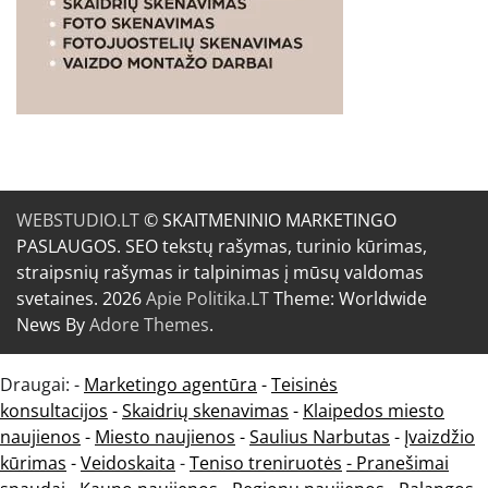
WEBSTUDIO.LT
© SKAITMENINIO MARKETINGO
PASLAUGOS. SEO tekstų rašymas, turinio kūrimas,
straipsnių rašymas ir talpinimas į mūsų valdomas
svetaines. 2026
Apie Politika.LT
Theme: Worldwide
News By
Adore Themes
.
Draugai: -
Marketingo agentūra
-
Teisinės
konsultacijos
-
Skaidrių skenavimas
-
Klaipedos miesto
naujienos
-
Miesto naujienos
-
Saulius Narbutas
-
Įvaizdžio
kūrimas
-
Veidoskaita
-
Teniso treniruotės
- Pranešimai