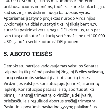
100 000 USD būtų skirtos mažumoms ir moterims
priklausančioms įmonėms, todėl kai kurie kritikai teigia,
kad šis žingsnis diskriminuoja baltuosius vyrus.
Aptariamas įstatymo projektas nurodo Virdžinijos
vykdomajai valdžiai nustatyti tikslinį tikslą bent 42%
sutarčių pasirinkti verslą pagal DEI kriterijus, taip pat
tam tikrą dalį sutarčių, kurių vertė mažesnė nei 100 000
USD, „atidėti sertifikuotoms“ DEI įmonėms.
5. ABOTO TEISĖS
Demokratų partijos vadovaujamas valstijos Senatas
taip pat ką tik priėmė paskutinį žingsnį iš eilės veiksmų,
kurių reikia imtis siekiant įtvirtinti abortų teises
Virdžinijos valstijos konstitucijoje. Jei rinkėjai priimtų
lapkritį, Konstitucijos pataisa leistų abortus atlikti
pirmąjį ir antrąjį trimestrą, o Virdžinija dėl įvairių
priežasčių leis reguliuoti abortus trečiąjį trimestrą.
Paskutinis postūmis paskatino gyvybę palaikančius