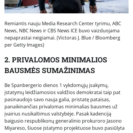
Remiantis nauju Media Research Center tyrimu, ABC
News, NBC News ir CBS News ICE buvo vaizduojama
nepaprastai neigiamai.
(Victoras J. Blue / Bloomberg
per Getty Images)
2. PRIVALOMOS MINIMALIOS
BAUSMĖS SUMAŽINIMAS
Be Spanbergerio dienos 1 vykdomųjų įsakymų,
įstatymų leidžiamosios valdžios demokratai taip pat
pasinaudojo savo nauja galia, pristatę pataisas,
panaikinančias privalomas minimalias bausmes už
įvairius nusikaltimus valstybėje. Pasak kadenciją
baigusio respublikonų generalinio prokuroro Jasono
Miyareso, šiuose įstatymo projektuose buvo pasiūlyta