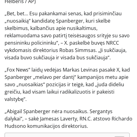
Helberis / AP)
„Bet, bet… Esu pakankamai senas, kad prisiminčiau
„nuosaikią“ kandidatę Spanberger, kuri skelbė
skelbimus, kalbančius apie nusikaltimus,
reklamuodama savo patirtį teisėsaugos srityje su savo
pensininku policininku“, – X. paskelbė buvęs NRCC
vykdomasis direktorius Robas Simmsas. „Ji sukčiauja,
visada buvo sukčiauja ir visada bus sukčiauja“.
„Fox News“ laidų vedėjas Markas Levinas pasakė X, kad
Spanberger „melavo per dantį“ kampanijos metu apie
savo „nuosaikias“ pozicijas ir teigė, kad „juda dideliu
greičiu, kad visam laikui radikalizuotis ir pakeisti
valstybę“.
„Abigail Spanberger nėra nuosaikus. Sergantys
dalykai”, – sakė Jamesas Laverty, RN.C. atstovo Richardo
Hudsono komunikacijos direktorius.