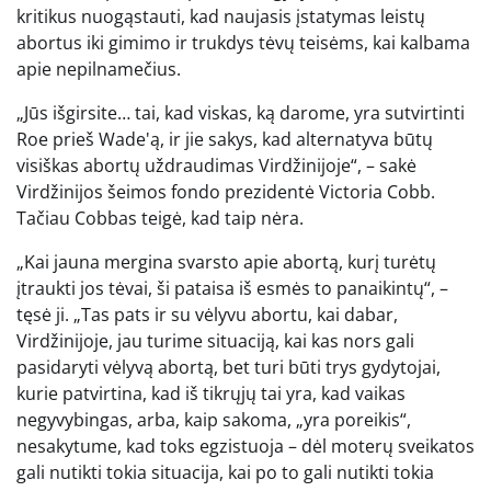
kritikus nuogąstauti, kad naujasis įstatymas leistų
abortus iki gimimo ir trukdys tėvų teisėms, kai kalbama
apie nepilnamečius.
„Jūs išgirsite… tai, kad viskas, ką darome, yra sutvirtinti
Roe prieš Wade'ą, ir jie sakys, kad alternatyva būtų
visiškas abortų uždraudimas Virdžinijoje“, – sakė
Virdžinijos šeimos fondo prezidentė Victoria Cobb.
Tačiau Cobbas teigė, kad taip nėra.
„Kai jauna mergina svarsto apie abortą, kurį turėtų
įtraukti jos tėvai, ši pataisa iš esmės to panaikintų“, –
tęsė ji. „Tas pats ir su vėlyvu abortu, kai dabar,
Virdžinijoje, jau turime situaciją, kai kas nors gali
pasidaryti vėlyvą abortą, bet turi būti trys gydytojai,
kurie patvirtina, kad iš tikrųjų tai yra, kad vaikas
negyvybingas, arba, kaip sakoma, „yra poreikis“,
nesakytume, kad toks egzistuoja – dėl moterų sveikatos
gali nutikti tokia situacija, kai po to gali nutikti tokia