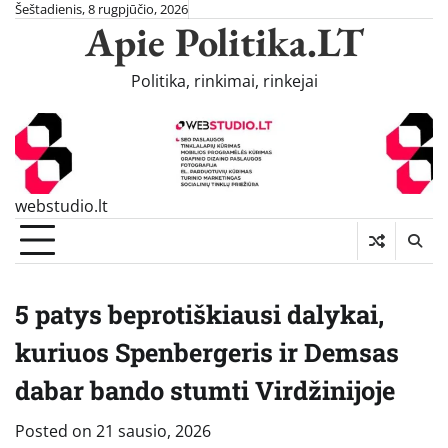
Skip
Šeštadienis, 8 rugpjūčio, 2026
Apie Politika.LT
to
content
Politika, rinkimai, rinkejai
webstudio.lt
5 patys beprotiškiausi dalykai,
kuriuos Spenbergeris ir Demsas
dabar bando stumti Virdžinijoje
Posted on
21 sausio, 2026