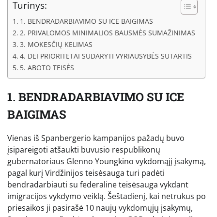
Turinys:
1. BENDRADARBIAVIMO SU ICE BAIGIMAS
2. PRIVALOMOS MINIMALIOS BAUSMĖS SUMAŽINIMAS
3. MOKESČIŲ KELIMAS
4. DEI PRIORITETAI SUDARYTI VYRIAUSYBĖS SUTARTIS
5. ABOTO TEISĖS
1. BENDRADARBIAVIMO SU ICE
BAIGIMAS
Vienas iš Spanbergerio kampanijos pažadų buvo
įsipareigoti atšaukti buvusio respublikonų
gubernatoriaus Glenno Youngkino vykdomąjį įsakymą,
pagal kurį Virdžinijos teisėsauga turi padėti
bendradarbiauti su federaline teisėsauga vykdant
imigracijos vykdymo veiklą. Šeštadienį, kai netrukus po
priesaikos ji pasirašė 10 naujų vykdomųjų įsakymų,