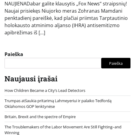
NAUJIENADabar galite klausytis „Fox News“ straipsnių!
Naujai prisiekęs Niujorko meras Zohranas Mamdani
penktadienį pareiškė, kad plačiai priimtas Tarptautinio
holokausto atminimo aljanso (IHRA) antisemitizmo
apibrėžimas iš […]
Paieška
Paieška
Naujausi įrašai
How Children Became a City’s Lead Detectors
Trumpas atšaukia pritarimą Lahmeyeriui ir palaiko Tedfordą
Oklahomos GOP lenktynėse
Britain, Brexit and the spectre of Empire
The Troublemakers of the Labor Movement Are Still Fighting–and
Winning