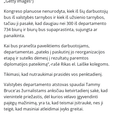
„Getty Images“)
Kongreso planuose nenurodyta, kiek iš šių darbuotojų
bus iš valstybės tarnybos ir kiek iš užsienio tarnybos,
tačiau ji pasakė, kad daugiau nei 300 iš departamento
734 biurų ir biurų bus supaprastinta, sujungta ar
panaikinta.
Kai bus pranešta paveiktiems darbuotojams,
departamentas „pateks į paskutinį jo reorganizacijos
etapą ir sutelks dėmesį į rezultatų paremtos
diplomatijos pateikimą“,-rašė Rikas el. Laiške kolegoms.
Tikimasi, kad nutraukimai prasidės vos penktadienį.
Valstybės departamento atstovas spaudai Tammy
Bruce'as žurnalistams anksčiau ketvirtadienį sakė, kad
vienintelė priežastis, dėl kurios vėlavo įgyvendinti
pajėgų mažinimą, yra ta, kad teismai įsitraukė, nes ji
teigė, kad masiniai atleidimai įvyks greitai.