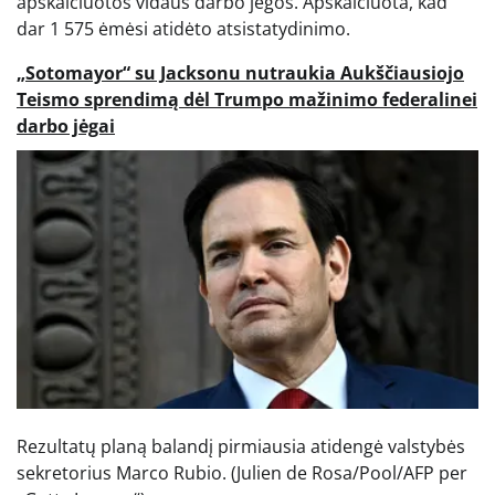
apskaičiuotos vidaus darbo jėgos. Apskaičiuota, kad
dar 1 575 ėmėsi atidėto atsistatydinimo.
„Sotomayor“ su Jacksonu nutraukia Aukščiausiojo
Teismo sprendimą dėl Trumpo mažinimo federalinei
darbo jėgai
Rezultatų planą balandį pirmiausia atidengė valstybės
sekretorius Marco Rubio.
(Julien de Rosa/Pool/AFP per