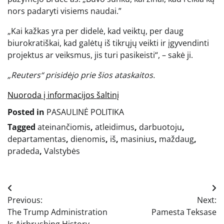
nors padaryti visiems naudai.”
„Kai kažkas yra per didelė, kad veiktų, per daug
biurokratiškai, kad galėtų iš tikrųjų veikti ir įgyvendinti
projektus ar veiksmus, jis turi pasikeisti“, – sakė ji.
„Reuters“ prisidėjo prie šios ataskaitos.
Nuoroda į informacijos šaltinį
Posted in
PASAULINĖ POLITIKA
Tagged
ateinančiomis
,
atleidimus
,
darbuotoju
,
departamentas
,
dienomis
,
iš
,
masinius
,
maždaug
,
pradeda
,
Valstybės
Navigacija
Previous:
Next:
tarp
The Trump Administration
Pamesta Teksase
Is Airbrushing History