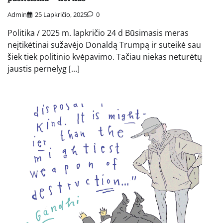
Admin
25 Lapkričio, 2025
0
Politika / 2025 m. lapkričio 24 d Būsimasis meras
neįtikėtinai sužavėjo Donaldą Trumpą ir suteikė sau
šiek tiek politinio kvėpavimo. Tačiau niekas neturėtų
jaustis pernelyg […]