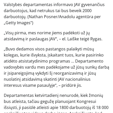
Valstybės departamentas informavo JAV gyvenančius
darbuotojus, kad netrukus tai bus beveik 2000
darbuotojų.
(Nathan Posner/Anadolu agentūra per
„Getty Images“)
„Visų pirma, mes norime jiems padėkoti už jų
atsidavimą ir paslaugas JAV“, – el. Laiške teigė Rygas.
„Buvo dedamos visos pastangos palaikyti mūsų
kolegas, kurie išvyksta, įskaitant tuos, kurie pasirinko
atidėto atsistatydinimo programas … Departamento
vadovybės vardu mes padėkojame už jūsų sunkų darbą
ir įsipareigojimą vykdyti šį reorganizavimą ir jūsų
nuolatinį atsidavimą skatinti JAV nacionalinius
interesus visame pasaulyje“, – pridūrė jis.
Departamentas ketvirtadienį nenurodė, kiek žmonių
bus atleista, tačiau gegužę planuojant Kongresui
išsiųsti, ji pasiūlė atleisti apie 1800 darbuotojų iš 18 000