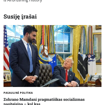
įrašų
Susiję įrašai
PASAULINĖ POLITIKA
Zohrano Mamdani pragmatiškas socializmas
pasiteisina – kol kas