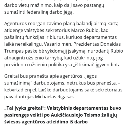
darbo vietų mažinimo, kaip dalį savo pastangų
sumažinti federalinę darbo jėgą.
Agentūros reorganizavimo planą balandį pirmą kartą
atidengė valstybės sekretorius Marco Rubio, kad
pašalintų funkcijas ir biurus, kuriuos departamentas
laikė nereikalingu. Vasario mėn. Prezidentas Donaldas
Trumpas paskelbė vykdomąjį įsakymą, nurodantį Rubio
atnaujinti užsienio tarnybą, kad užtikrintų, jog
prezidento užsienio politika yra „ištikimai“ įgyvendinta.
Greitai bus pranešta apie agentūros „jėgos
sumažinimą“ darbuotojams, netrukus bus pranešta, –
ketvirtadienį el. Laiške darbuotojams sakė sekretoriaus
pavaduotojas Michaelas Rigasas.
„Tai įvyks greitai“: Valstybinis departamentas buvo
pasirengęs veikti po Aukščiausiojo Teismo žaliųjų
šviesos agentūros atleidimo iš darbo