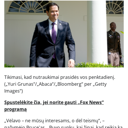
Tikimasi, kad nutraukimai prasidės vos penktadienį.
(„Yuri Grunas“/„Abaca“/„Bloomberg“ per „Getty
Images“)
Spustelėkite čia, jei norite gauti „Fox News“
programą
„Vėlavo – ne mūsų interesams, o dėl teismų“, –
pažymėjo Bruce'as. „Buvo sunku, kai žinai, kad reikia ką