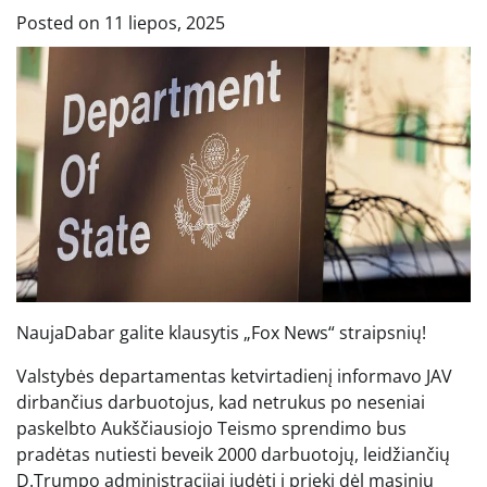
Posted on
11 liepos, 2025
Nauja
Dabar galite klausytis „Fox News“ straipsnių!
Valstybės departamentas ketvirtadienį informavo JAV
dirbančius darbuotojus, kad netrukus po neseniai
paskelbto Aukščiausiojo Teismo sprendimo bus
pradėtas nutiesti beveik 2000 darbuotojų, leidžiančių
D.Trumpo administracijai judėti į priekį dėl masinių