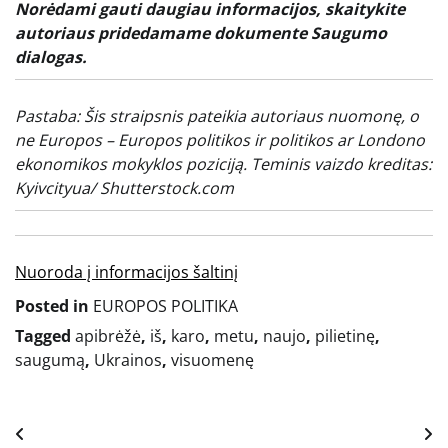
Norėdami gauti daugiau informacijos, skaitykite
autoriaus pridedamame dokumente
Saugumo
dialogas
.
Pastaba: Šis straipsnis pateikia autoriaus nuomonę, o
ne Europos – Europos politikos ir politikos ar Londono
ekonomikos mokyklos poziciją. Teminis vaizdo kreditas:
Kyivcityua
/ Shutterstock.com
Nuoroda į informacijos šaltinį
Posted in
EUROPOS POLITIKA
Tagged
apibrėžė
,
iš
,
karo
,
metu
,
naujo
,
pilietinę
,
saugumą
,
Ukrainos
,
visuomenę
Navigacija