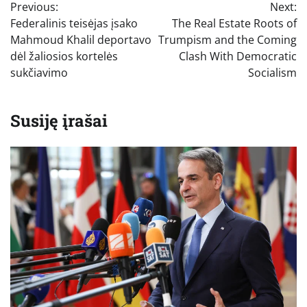
Previous:
Next:
tarp
Federalinis teisėjas įsako
The Real Estate Roots of
įrašų
Mahmoud Khalil deportavo
Trumpism and the Coming
dėl žaliosios kortelės
Clash With Democratic
sukčiavimo
Socialism
Susiję įrašai