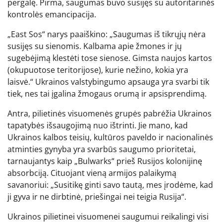
pergalę. Pirma, saugumas buvo susijęs su autoritarinės
kontrolės emancipacija.
„East Sos“ narys paaiškino: „Saugumas iš tikrųjų nėra
susijęs su sienomis. Kalbama apie žmones ir jų
sugebėjimą klestėti tose sienose. Gimsta naujos kartos
(okupuotose teritorijose), kurie nežino, kokia yra
laisvė.“ Ukrainos valstybingumo apsauga yra svarbi tik
tiek, nes tai įgalina žmogaus orumą ir apsisprendimą.
Antra, pilietinės visuomenės grupės pabrėžia Ukrainos
tapatybės išsaugojimą nuo ištrinti. Jie mano, kad
Ukrainos kalbos teisių, kultūros paveldo ir nacionalinės
atminties gynyba yra svarbūs saugumo prioritetai,
tarnaujantys kaip „Bulwarks“ prieš Rusijos kolonijinę
absorbciją. Cituojant vieną armijos palaikymą
savanoriui: „Susitikę ginti savo tautą, mes įrodėme, kad
ji gyva ir ne dirbtinė, priešingai nei teigia Rusija“.
Ukrainos pilietinei visuomenei saugumui reikalingi visi