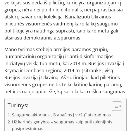
veikėjas susideda iš piliečių, kurie yra organizuojami į
grupes, nėra nei politinio elito dalis, nei paprasčiausia
atskirų savanorių kolekcija. Išanalizuoti Ukrainos
pilietinės visuomenės vaidmenį karo laikų saugumo
politikoje yra naudinga suprasti, kaip karo metu gali
atsirasti demokratinis atsparumas.
Mano tyrimas stebėjo armijos paramos grupių,
humanitarinių organizacijų ir anti-disinformacijos
iniciatyvų veiklą tuo metu, kai 2014 m. Rusijos invazija į
Krymą ir Donbaso regioną 2014 m. Įsitraukė į visą
Rusijos invaziją į Ukrainą. Aš sužinojau, kad pilietinės
visuomenės grupės ne tik teikė kritinę karinę paramą,
bet ir iš naujo apibrėžė, ką karo laikai reiškia saugumas.
Turinys:
Saugumo aktoriaus „iš apačios į viršų“ atsiradimas
Už karinės gynybos – saugumas kaip antikolonijinis
pasipriešinimas