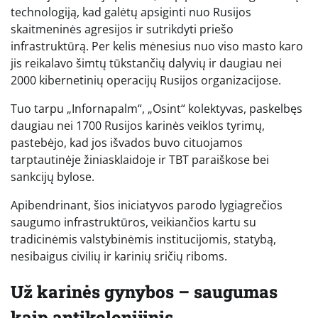
technologiją, kad galėtų apsiginti nuo Rusijos
skaitmeninės agresijos ir sutrikdyti priešo
infrastruktūrą. Per kelis mėnesius nuo viso masto karo
jis reikalavo šimtų tūkstančių dalyvių ir daugiau nei
2000 kibernetinių operacijų Rusijos organizacijose.
Tuo tarpu „Infornapalm“, „Osint“ kolektyvas, paskelbęs
daugiau nei 1700 Rusijos karinės veiklos tyrimų,
pastebėjo, kad jos išvados buvo cituojamos
tarptautinėje žiniasklaidoje ir TBT paraiškose bei
sankcijų bylose.
Apibendrinant, šios iniciatyvos parodo lygiagrečios
saugumo infrastruktūros, veikiančios kartu su
tradicinėmis valstybinėmis institucijomis, statybą,
nesibaigus civilių ir karinių sričių riboms.
Už karinės gynybos – saugumas
kaip antikolonijinis