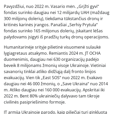
Pavyzdžiui, nuo 2022 m. Vasario mėn. „Grįžti gyvi“
fondas surinko daugiau nei 12 milijardų UAH (maždaug
300 milijonų dolerių), tiekdama tūkstančius dronų ir
kritinės karinės įrangos. Panašiai „Serhiy Prytula“
fondas surinko 165 milijonus dolerių, įskaitant lėšas
palydovams įsigyti iš pradžių turkų dronų operacijoms.
Humanitarinėje srityje pilietinė visuomenė sulaukė
lygiagretaus atsakymo. Remiantis 2024 m. JT OCHA
duomenimis, daugiau nei 630 organizacijų padėjo
beveik 8 milijonams žmonių visoje Ukrainoje. Vietiniai
savanorių tinklai atliko didžiąją dalį fronto linijos
evakuacijų. Vien tik „East SOS“ nuo 2022 m. Evakavo
daugiau nei 46 000 žmonių, o „Save Ukraina“ nuo 2014
m. Atliko daugiau nei 160 000 evakuacijų. Apskritai iki
2022 m. Bent 80% ukrainiečių dalyvavo tam tikroje
civilinės pasipriešinimo formoje.
IT armija Ukrainoje parodo, kaip piliečiai turi ginkluotą