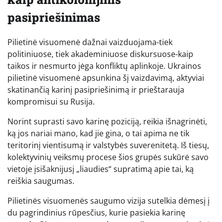
pasipriešinimas
Pilietinė visuomenė dažnai vaizduojama-tiek
politiniuose, tiek akademiniuose diskursuose-kaip
taikos ir nesmurto jėga konfliktų aplinkoje. Ukrainos
pilietinė visuomenė apsunkina šį vaizdavimą, aktyviai
skatinančią karinį pasipriešinimą ir prieštarauja
kompromisui su Rusija.
Norint suprasti savo karinę poziciją, reikia išnagrinėti,
ką jos nariai mano, kad jie gina, o tai apima ne tik
teritorinį vientisumą ir valstybės suverenitetą. Iš tiesų,
kolektyvinių veiksmų procese šios grupės sukūrė savo
vietoje įsišaknijusį „liaudies“ supratimą apie tai, ką
reiškia saugumas.
Pilietinės visuomenės saugumo vizija sutelkia dėmesį į
du pagrindinius rūpesčius, kurie pasiekia karinę