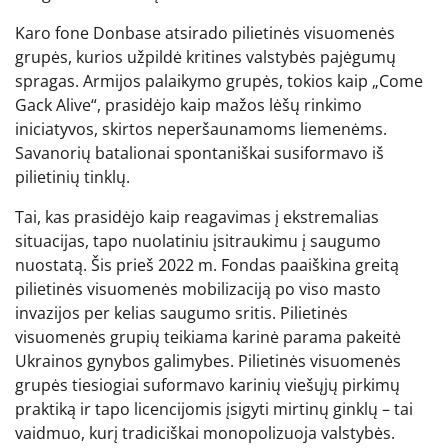
Karo fone Donbase atsirado pilietinės visuomenės
grupės, kurios užpildė kritines valstybės pajėgumų
spragas. Armijos palaikymo grupės, tokios kaip „Come
Gack Alive“, prasidėjo kaip mažos lėšų rinkimo
iniciatyvos, skirtos neperšaunamoms liemenėms.
Savanorių batalionai spontaniškai susiformavo iš
pilietinių tinklų.
Tai, kas prasidėjo kaip reagavimas į ekstremalias
situacijas, tapo nuolatiniu įsitraukimu į saugumo
nuostatą. Šis prieš 2022 m. Fondas paaiškina greitą
pilietinės visuomenės mobilizaciją po viso masto
invazijos per kelias saugumo sritis. Pilietinės
visuomenės grupių teikiama karinė parama pakeitė
Ukrainos gynybos galimybes. Pilietinės visuomenės
grupės tiesiogiai suformavo karinių viešųjų pirkimų
praktiką ir tapo licencijomis įsigyti mirtinų ginklų – tai
vaidmuo, kurį tradiciškai monopolizuoja valstybės.