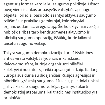
agentūrų formas karo laikų saugumo politikoje. Užuot
buvę vien tik aukos ar pasyvūs valstybės apsaugos
objektai, piliečiai pasirodo esantys aktyvūs saugumo
reikšmės ir praktikos gamintojai, kolorektyviai
organizuodami savireguliaciją. Šie kolektyviniai veikėjai
nubloškia ribas tarp bendruomenės aktyvizmo ir
oficialių saugumo operacijų, iššūkių, kurie laikomi
teisėtu saugumo veikėju.
Tai yra saugumo demokratizacija, kuri iš išskirtinės
srities virsta valstybės lyderiais ir kariškiais, į
dalyvavimo sferą, kurioje organizuoti piliečiai
kolektyviai nustato, ką reikia apsaugoti ir kaip. Kadangi
Europa susiduria su didėjančiais Rusijos agresijos ir
hibridinių grėsmių saugumo iššūkiais, pilietiniai tinklai
gali veikti kaip saugumo veikėjai, galintys sukurti
demokratinį atsparumą, kai tradicinės institucijos yra
priblokštos.