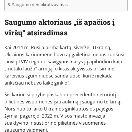
Saugumo demokratizavimas
Saugumo aktoriaus „iš apačios į
viršų“ atsiradimas
Kai 2014 m. Rusija pirmą kartą įsiveržė į Ukrainą,
Ukrainos kariuomenė buvo apgailėtinai nepasiruošusi.
Liuvių LVIV regiono savigynos narys ją apibūdino kaip
„metalo laužo“ armiją, o kitas aktyvistas prisiminė
kareivius „guminiuose sandaluose, kurie niekada
anksčiau nebuvo laikę ginklo“.
Šis karinė silpnybė paskatino precedento neturintį
pilietinės visuomenės įsitraukimą į saugumo teikimą.
Nors nuo to laiko Ukrainos ginkluotosios pajėgos
žymiai pagerėjo, 2022 m. Visos masto invazija
suaktyvino ir sustiprino pilietinės visuomenės
saugumo vaidmenį.