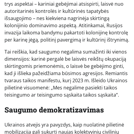
trys aspektai – kariniai gebėjimai atsispirti, laisvė nuo
autoritarinės kontrolės ir kultūrinės tapatybės
išsaugojimo – nes kiekviena nagrinėja skirtingą
kolonijinio dominavimo aspektą. Atitinkamai, Rusijos
invazija laikoma bandymu pakartoti kolonijinę kontrolę
per karinę jėgą, politinį pavergimą ir kultūrinį ištrynimą.
Tai reiškia, kad saugumo negalima sumažinti iki vienos
dimensijos: karinė pergalė be laisvės reikštų okupaciją
skirtingomis priemonėmis, o laisvė be gebėjimo ginti,
kad ji išlieka pažeidžiama būsimos agresijos. Remiantis
tvaraus taikos manifestu, kurį 2023 m. Išleido Ukrainos
pilietinė visuomenė: „Mes negalime pasiekti taikos
teisingumo ar teisingumo sąskaita taikos sąskaita“.
Saugumo demokratizavimas
Ukrainos atvejis yra pavyzdys, kaip nuolatinė pilietinė
mobilizacija gali sukurti naujas kolektyvinių civilinių