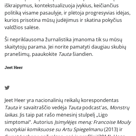
iškraipymus, kontekstualizuoja įvykius, keičiančius
politiką visame pasaulyje, ir plėtoja progresyvias idėjas,
kurios prisotina mūsų judėjimus ir skatina pokyčius
valdžios salėse.
Ši nepriklausoma žurnalistika įmanoma tik su mūsų
skaitytojų parama. Jei norite pamatyti daugiau skubių
pranešimų, paaukokite
Tauta
šiandien.
Jeet Heer
Jeet Heer yra nacionalinių reikalų korespondentas
Tauta
ir savaitraščio vedėja
Tauta
podcast'as,
Monstrų
laikas
. Jis taip pat rašo mėnesinį stulpelį „Ligo
simptomai“. Autorius
Įsimylėjęs meną: Francoise Mouly
nuotykiai komiksuose su Artu Spiegelmanu
(2013) ir