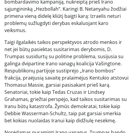
bombardavimo kampaniją, nukreiptą prieš Irano
sąjungininką „Hezbollah“. Karingi B. Netanyahu žodžiai
primena vieną didelę kliūtį baigti karą: Izraelis neturi
problemų sužlugdyti derybas eskaluojant karo
veiksmus.
Taigi ilgalaikės taikos perspektyvos atrodo menkos ir
net jei būtų pasiektas susitarimas derybomis, D.
Trumpas susidurtų su politine problema, susijusia su
galinga dvipartine Irano vanagų ​​koalicija Vašingtone.
Respublikonų partijoje sustiprėjo „Irano bombos“
frakcija, praėjusią savaitę pralaimėjus Kentukio atstovui
Thomasui Massie, garsiai pasisakant prieš karą.
Senatoriai, tokie kaip Tedas Cruzas ir Lindsey
Grahamas, griežtai perspėjo, kad taikos susitarimas su
Iranu būtų katastrofa. Žymūs demokratai, tokie kaip
Debbie Wasserman-Schultz, taip pat garsiai smerkia
bet kokias nuolaidas Iranui kaip didžiulę nesėkmę.
Norėdamas nuraminti Irano vanagus, Trumpas bando