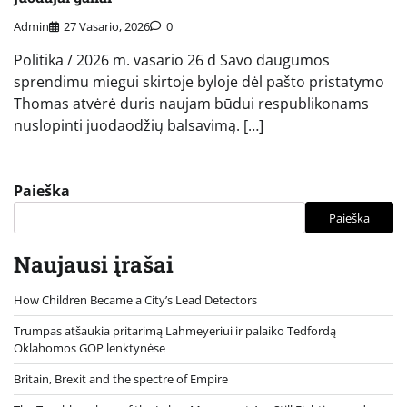
Admin
27 Vasario, 2026
0
Politika / 2026 m. vasario 26 d Savo daugumos
sprendimu miegui skirtoje byloje dėl pašto pristatymo
Thomas atvėrė duris naujam būdui respublikonams
nuslopinti juodaodžių balsavimą. […]
Paieška
Paieška
Naujausi įrašai
How Children Became a City’s Lead Detectors
Trumpas atšaukia pritarimą Lahmeyeriui ir palaiko Tedfordą
Oklahomos GOP lenktynėse
Britain, Brexit and the spectre of Empire