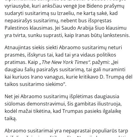
vyriausybė, kuri anksčiau vengė Joe Bideno prašymų
sudaryti susitarimą su Izraeliu, ne kartą sakė, kad
nepasirašys susitarimų, nebent bus išspręstas
Palestinos klausimas. Jei Saudo Arabija šiuo klausimu
yra tvirta, sunku suprasti, kaip Iranas būtų lankstesnis.
Atnaujintas siekis siekti Abraomo susitarimų neturi
prasmės, išskyrus tai, kad tai yra vidaus politikos
pratimas. Kaip
„The New York Times“.
pažymi: „Jei
daugiau šalių pasirašys susitarimą, tai gali nuraminti
kai kuriuos Irano vanagus, kurie kritikavo D. Trumpą dėl
taikos susitarimo siekimo“.
Net jei Abraomo susitarimų išplėtimas daugiausia
siūlomas demonstravimui, šis gambitas iliustruoja,
kodėl mažai tikėtina, kad Trumpas pasieks ilgalaikę
taiką.
Abraomo susitarimai yra nepaprastai populiarūs tarp