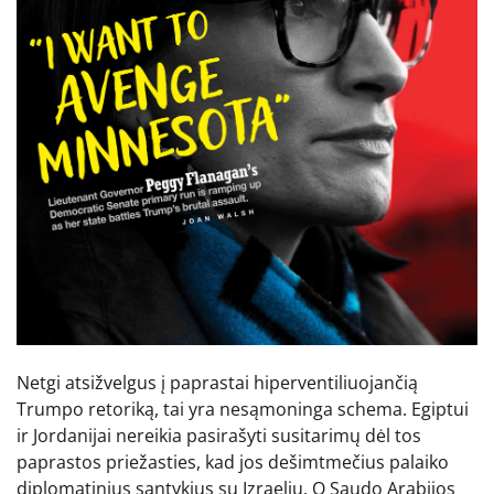
Netgi atsižvelgus į paprastai hiperventiliuojančią
Trumpo retoriką, tai yra nesąmoninga schema. Egiptui
ir Jordanijai nereikia pasirašyti susitarimų dėl tos
paprastos priežasties, kad jos dešimtmečius palaiko
diplomatinius santykius su Izraeliu. O Saudo Arabijos