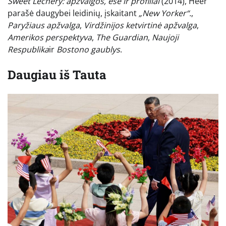
Sweet Lechery: apžvalgos, esė ir profiliai
(2014), Heer
parašė daugybei leidinių, įskaitant
„New Yorker“.
,
Paryžiaus apžvalga
,
Virdžinijos ketvirtinė apžvalga
,
Amerikos perspektyva
,
The Guardian
,
Naujoji
Respublika
ir
Bostono gaublys
.
Daugiau iš
Tauta