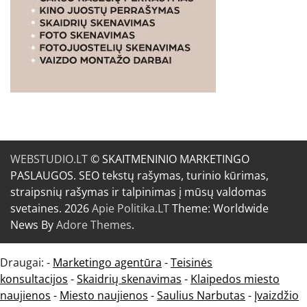
WEBSTUDIO.LT
© SKAITMENINIO MARKETINGO
PASLAUGOS. SEO tekstų rašymas, turinio kūrimas,
straipsnių rašymas ir talpinimas į mūsų valdomas
svetaines. 2026
Apie Politika.LT
Theme: Worldwide
News By
Adore Themes
.
Draugai: -
Marketingo agentūra
-
Teisinės
konsultacijos
-
Skaidrių skenavimas
-
Klaipedos miesto
naujienos
-
Miesto naujienos
-
Saulius Narbutas
-
Įvaizdžio