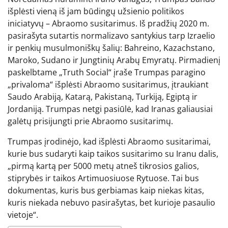
išplėsti vieną iš jam būdingų užsienio politikos
iniciatyvų – Abraomo susitarimus. Iš pradžių 2020 m.
pasirašyta sutartis normalizavo santykius tarp Izraelio
ir penkių musulmoniškų šalių: Bahreino, Kazachstano,
Maroko, Sudano ir Jungtinių Arabų Emyratų. Pirmadienį
paskelbtame „Truth Social“ įraše Trumpas paragino
„privaloma“ išplėsti Abraomo susitarimus, įtraukiant
Saudo Arabiją, Katarą, Pakistaną, Turkiją, Egiptą ir
Jordaniją. Trumpas netgi pasiūlė, kad Iranas galiausiai
galėtų prisijungti prie Abraomo susitarimų.
Trumpas įrodinėjo, kad išplėsti Abraomo susitarimai,
kurie bus sudaryti kaip taikos susitarimo su Iranu dalis,
„pirmą kartą per 5000 metų atneš tikrosios galios,
stiprybės ir taikos Artimuosiuose Rytuose. Tai bus
dokumentas, kuris bus gerbiamas kaip niekas kitas,
kuris niekada nebuvo pasirašytas, bet kurioje pasaulio
vietoje“.