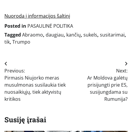
Nuoroda į informacijos šaltinį
Posted in
PASAULINĖ POLITIKA
Tagged
Abraomo
,
daugiau
,
kančių
,
sukels
,
susitarimai
,
tik
,
Trumpo
Navigacija
Previous:
Next:
tarp
Pirmasis Niujorko meras
Ar Moldova galėtų
įrašų
musulmonas susilaukia tiek
prisijungti prie ES,
nuosaikiųjų, tiek aktyvistų
susijungdama su
kritikos
Rumunija?
Susiję įrašai