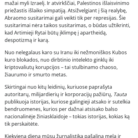
mažai myli Izraelį. Ir atvirkščiai, Palestinos išlaisvinimo
priežastis išlaiko simpatiją. Atsižvelgiant į šią realybę,
Abraomo susitarimai gali veikti tik per represijas. Šie
susitarimai nėra taikos susitarimas, o būdas užtikrinti,
kad Artimieji Rytai būtų įklimpę į apartheidą,
despotizmą ir karą.
Nuo nelegalaus karo su Iranu iki nežmoniškos Kubos
kuro blokados, nuo dirbtinio intelekto ginklų iki
kriptovaliutų korupcijos – tai stulbinamo chaoso,
žiaurumo ir smurto metas.
Skirtingai nuo kitų leidinių, kuriuose paprašyta
autoritarų, milijardierių ir korporacijų pažiūrų,
Tauta
publikuoja istorijas, kuriose galingieji atsako ir sutelkia
bendruomenes, kurios per dažnai atsisako balso
nacionalinėje žiniasklaidoje – tokias istorijas, kokias ką
tik perskaitėte.
Kiekvieną dieną mūsų žurnalistika pašalina melą ir