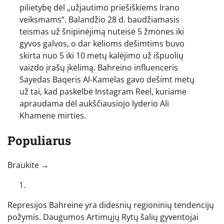
pilietybę dėl „užjautimo priešiškiems Irano
veiksmams“. Balandžio 28 d. baudžiamasis
teismas už šnipinėjimą nuteisė 5 žmones iki
gyvos galvos, o dar kelioms dešimtims buvo
skirta nuo 5 iki 10 metų kalėjimo už išpuolių
vaizdo įrašų įkėlimą. Bahreino influenceris
Sayedas Baqeris Al-Kamelas gavo dešimt metų
už tai, kad paskelbė Instagram Reel, kuriame
apraudama dėl aukščiausiojo lyderio Ali
Khamene mirties.
Populiarus
„Perbraukite kairėn, kad pamatytumėte daugiau autorių“
Braukite →
Represijos Bahreine yra didesnių regioninių tendencijų
požymis. Daugumos Artimųjų Rytų šalių gyventojai