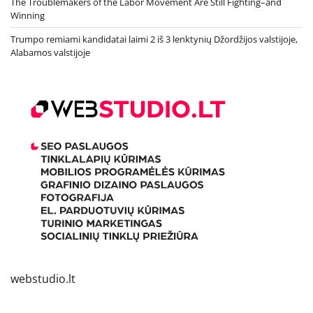
The Troublemakers of the Labor Movement Are Still Fighting–and
Winning
Trumpo remiami kandidatai laimi 2 iš 3 lenktynių Džordžijos valstijoje,
Alabamos valstijoje
webstudio.lt