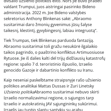
dvišalio užsienio politikos elito. Nors jie buvo pradėti
valdant Trumpui, juos aistringai pasirinko Bideno
administracija. 2022 m. Joe Bideno valstybės
sekretorius Anthony Blinkenas sakė: „Abraomo
susitarimai daro žmonių gyvenimus jūsų šalyse
taikesnį, klestintį, gyvybingesnį, labiau integruotą“.
Tiek Trumpas, tiek Blinkenas parduoda fantaziją.
Abraomo susitarimai toli gražu nesukūrė ilgalaikio
taikos pagrindo, o paaštrino konfliktus Artimuosiuose
Rytuose. Jie iš dalies kalti dėl trijų didžiausių katastrofų
regione: spalio 7 d. teroristinio išpuolio, Izraelio
genocido Gazoje ir dabartinio konflikto su Iranu.
Kaip neseniai paskelbtame straipsnyje rašo užsienio
politikos analitikai Mattas Dussas ir Zuri Linetsky
Užsienio politika
Abraomo susitarimai nebuvo skirti
Izraelio normalizavimui regione, o sąjungos tarp
Izraelio ir autokratinių JAV sąjungininkų sukūrimui.
Izraelis jau turėjo slaptų santykių su arabų