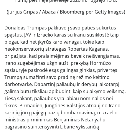
(Jurijus Gripas / Abaca / Bloomberg per Getty Images)
Donaldas Trumpas pakliuvo į savo paties sukurtus
spąstus. JAV ir Izraelio karas su Iranu susiklostė taip
blogai, kad net įkyrūs karo vanagai, tokie kaip
neokonservatorių strategas Robertas Kaganas,
pripažįsta, kad pralaimėjimas beveik neišvengiamas.
Irano sugebėjimas užgniaužti prekybą Hormūzo
sąsiauryje pasirodė esąs galingas ginklas, privertęs
Trumpą sumažinti savo pradinę režimo keitimo
darbotvarkę. Dabartinį paliaubų ir derybų laikotarpį
galima būtų tiksliau apibūdinti kaip sulaikymo veiksmą.
Tiesą sakant, paliaubos yra labiau nominalios nei
tikros. Pirmadienį Jungtinės Valstijos atnaujino Irano
karinių jūrų pajėgų bazių bombardavimą, o Izraelio
ministras pirmininkas Benjaminas Netanyahu
pagrasino suintensyvinti Libane vykstančią