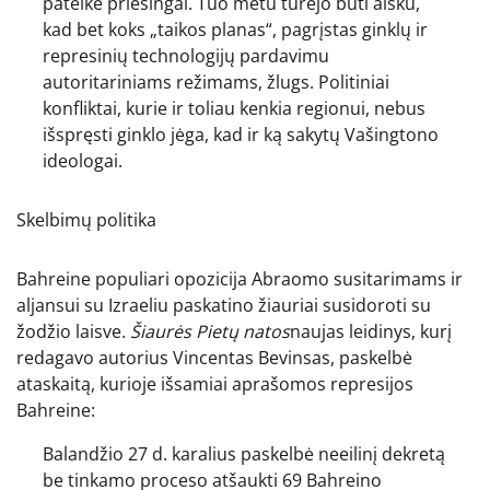
pateikė priešingai. Tuo metu turėjo būti aišku,
kad bet koks „taikos planas“, pagrįstas ginklų ir
represinių technologijų pardavimu
autoritariniams režimams, žlugs. Politiniai
konfliktai, kurie ir toliau kenkia regionui, nebus
išspręsti ginklo jėga, kad ir ką sakytų Vašingtono
ideologai.
Skelbimų politika
Bahreine populiari opozicija Abraomo susitarimams ir
aljansui su Izraeliu paskatino žiauriai susidoroti su
žodžio laisve.
Šiaurės Pietų natos
naujas leidinys, kurį
redagavo autorius Vincentas Bevinsas, paskelbė
ataskaitą, kurioje išsamiai aprašomos represijos
Bahreine:
Balandžio 27 d. karalius paskelbė neeilinį dekretą
be tinkamo proceso atšaukti 69 Bahreino