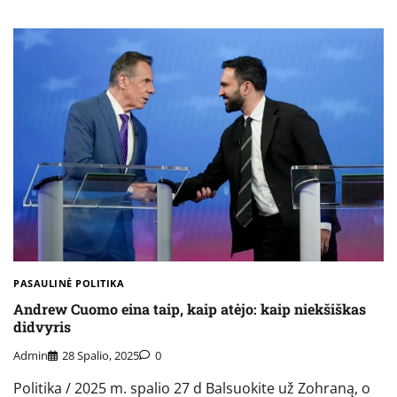
PASAULINĖ POLITIKA
Andrew Cuomo eina taip, kaip atėjo: kaip niekšiškas
didvyris
Admin
28 Spalio, 2025
0
Politika / 2025 m. spalio 27 d Balsuokite už Zohraną, o