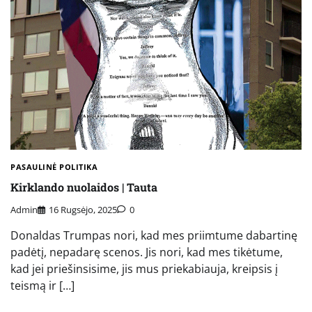
PASAULINĖ POLITIKA
Kirklando nuolaidos | Tauta
Admin
16 Rugsėjo, 2025
0
Donaldas Trumpas nori, kad mes priimtume dabartinę
padėtį, nepadarę scenos. Jis nori, kad mes tikėtume,
kad jei priešinsisime, jis mus priekabiauja, kreipsis į
teismą ir […]