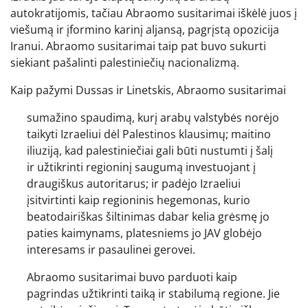
autokratijomis, tačiau Abraomo susitarimai iškėlė juos į
viešumą ir įformino karinį aljansą, pagrįstą opozicija
Iranui. Abraomo susitarimai taip pat buvo sukurti
siekiant pašalinti palestiniečių nacionalizmą.
Kaip pažymi Dussas ir Linetskis, Abraomo susitarimai
sumažino spaudimą, kurį arabų valstybės norėjo
taikyti Izraeliui dėl Palestinos klausimų; maitino
iliuziją, kad palestiniečiai gali būti nustumti į šalį
ir užtikrinti regioninį saugumą investuojant į
draugiškus autoritarus; ir padėjo Izraeliui
įsitvirtinti kaip regioninis hegemonas, kurio
beatodairiškas šiltinimas dabar kelia grėsmę jo
paties kaimynams, platesniems jo JAV globėjo
interesams ir pasaulinei gerovei.
Abraomo susitarimai buvo parduoti kaip
pagrindas užtikrinti taiką ir stabilumą regione. Jie