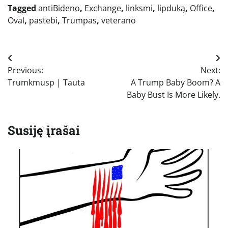
Tagged
antiBideno
,
Exchange
,
linksmi
,
lipduką
,
Office
,
Oval
,
pastebi
,
Trumpas
,
veterano
Navigacija
Previous:
Next:
tarp
Trumkmusp | Tauta
A Trump Baby Boom? A
įrašų
Baby Bust Is More Likely.
Susiję įrašai