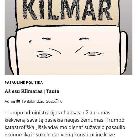
PASAULINĖ POLITIKA
Aš esu Kilmaras | Tauta
Admin
19 Balandžio, 2025
0
Trumpo administracijos chaosas ir žiaurumas
kiekvieną savaitę pasiekia naujas žemumas. Trumpo
katastrofiška „išsivadavimo diena“ sužavėjo pasaulio
ekonomiką ir sukėlė dar vieną konstitucinę krizę