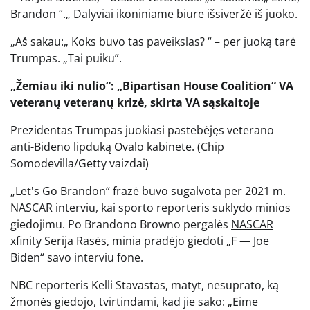
Brandon “.„ Dalyviai ikoniniame biure išsiveržė iš juoko.
„Aš sakau:„ Koks buvo tas paveikslas? “ – per juoką tarė
Trumpas. „Tai puiku”.
„Žemiau iki nulio“: „Bipartisan House Coalition“ VA
veteranų veteranų krizė, skirta VA sąskaitoje
Prezidentas Trumpas juokiasi pastebėjęs veterano
anti-Bideno lipduką Ovalo kabinete.
(Chip
Somodevilla/Getty vaizdai)
„Let's Go Brandon“ frazė buvo sugalvota per 2021 m.
NASCAR interviu, kai sporto reporteris suklydo minios
giedojimu. Po Brandono Browno pergalės
NASCAR
xfinity
Serija
Rasės, minia pradėjo giedoti „F — Joe
Biden“ savo interviu fone.
NBC reporteris Kelli Stavastas, matyt, nesuprato, ką
žmonės giedojo, tvirtindami, kad jie sako: „Eime