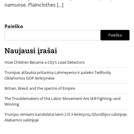
namuose. Plainclothes […]
Paieška
Paieška
Naujausi įrašai
How Children Became a City’s Lead Detectors
Trumpas atšaukia pritarimą Lahmeyeriui ir palaiko Tedfordą
Oklahomos GOP lenktynėse
Britain, Brexit and the spectre of Empire
The Troublemakers of the Labor Movement Are Still Fighting–and
Winning
Trumpo remiami kandidatai laimi 2 iš 3 lenktynių Džordžijos valstijoje,
Alabamos valstijoje