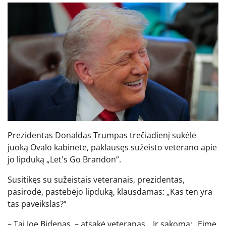
Prezidentas Donaldas Trumpas trečiadienį sukėlė
juoką Ovalo kabinete, paklausęs sužeisto veterano apie
jo lipduką „Let's Go Brandon“.
Susitikęs su sužeistais veteranais, prezidentas,
pasirodė, pastebėjo lipduką, klausdamas: „Kas ten yra
tas paveikslas?“
– Tai Joe Bidenas, – atsakė veteranas. „Ir sakoma:„ Eime,