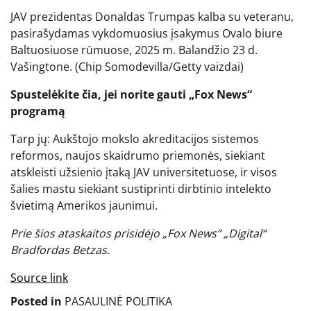
JAV prezidentas Donaldas Trumpas kalba su veteranu,
pasirašydamas vykdomuosius įsakymus Ovalo biure
Baltuosiuose rūmuose, 2025 m. Balandžio 23 d.
Vašingtone.
(Chip Somodevilla/Getty vaizdai)
Spustelėkite čia, jei norite gauti „Fox News“
programą
Tarp jų: ​​Aukštojo mokslo akreditacijos sistemos
reformos, naujos skaidrumo priemonės, siekiant
atskleisti užsienio įtaką JAV universitetuose, ir visos
šalies mastu siekiant sustiprinti dirbtinio intelekto
švietimą Amerikos jaunimui.
Prie šios ataskaitos prisidėjo „Fox News“ „Digital“
Bradfordas Betzas.
Source link
Posted in
PASAULINĖ POLITIKA