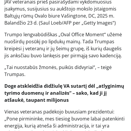
JAV veteranais prieš pasirašydami vykdomuosius
įsakymus, susijusius su aukštojo mokslo įstaigomis
Baltųjų rūmų Ovalo biure Vašingtone, DC, 2025 m.
Balandžio 23 d.
(Saul Loeb/AFP per „Getty Images“)
Trumpo lengvabūdiškas „Oval Office Moment“ užėmė
nuoširdų posūkį po lipdukų mainų. Tada Trumpas
kreipėsi į veteranų ir jų šeimų grupę, iš kurių daugelis
jis anksčiau buvo lankęsis per pirmąją savo kadenciją.
„Tai nuostabūs žmonės, puikūs didvyriai“, – teigė
Trumpas.
Doge atskleidžia didžiulę VA sutartį dėl „atlyginimų
tyrimo duomenų ir analizės“ – sako, kad ji jį
atšaukė, taupant milijonus
Vienas veteranas padėkojo buvusiam prezidentui:
„Pone pirmininke, mes tiesiog buvome labai patenkinti
energija, kurią atneša ši administracija, ir tai yra