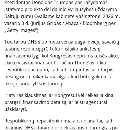
Prezidentas Donaldas Trumpas pasirašydamas
įstatymo projektą dėl dalinio vyriausybės uždarymo
Baltųjų rūmų Ovaliame kabinete Vašingtone, 2026 m.
vasario 3 d.
(Jurijus Gripas / Abaca / Bloomberg per
„Getty Images“)
Tuo tarpu DHS šiuo metu veikia pagal dviejų savaičių
tęstinę rezoliuciją (CR), kuri išlaiko ankstesnį
finansavimo lygį, kol Kongresas nepriims teisės aktų,
skirtų visiškai finansuoti. Tačiau Thune'as ir kiti
respublikonai mano, kad sutrumpintas laikotarpis
tiesiog nėra pakankamai ilgas, kad būtų galima iš
tikrųjų sudaryti susitarimą.
Ir atviras klausimas, ar Kongresui vėl reikės laikinai
pratęsti finansavimo pataisą, ar leisti agentūrai
užsidaryti.
Respublikonų nepasitenkinimą apsunkina tai, kad
pradinis DHS įstatymo projektas buvo parengtas po