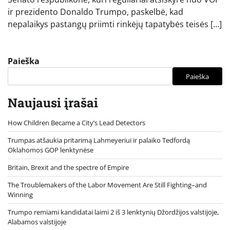
ir prezidento Donaldo Trumpo, paskelbė, kad
nepalaikys pastangų priimti rinkėjų tapatybės teisės […]
Paieška
Paieška
Naujausi įrašai
How Children Became a City’s Lead Detectors
Trumpas atšaukia pritarimą Lahmeyeriui ir palaiko Tedfordą
Oklahomos GOP lenktynėse
Britain, Brexit and the spectre of Empire
The Troublemakers of the Labor Movement Are Still Fighting–and
Winning
Trumpo remiami kandidatai laimi 2 iš 3 lenktynių Džordžijos valstijoje,
Alabamos valstijoje