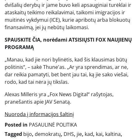
dvišalių derybų ir jame buvo keli apsauginiai turėklai ir
ataskaitų teikimo reikalavimai, taikomi imigracijos ir
muitinės vykdymui (ICE), kurie apribotų arba blokuotų
finansavimą, jei jų nebūtų laikomasi.
SPAUSKITE ČIA, norėdami ATSISIŲSTI FOX NAUJIENŲ
PROGRAMĄ
„Manau, kad jie nori bylinėtis, kad šis klausimas būtų
politinis“, – sakė Thune'as. „Ar yra sprendimas, ar ne,
dar reikia pamatyti, bet bent jau tai, ką jie sako viešai,
rodo, kad tai nėra jų tikslas.
Alexas Milleris yra „Fox News Digital“ rašytojas,
pranešantis apie JAV Senatą.
Nuoroda į informacijos šaltinį
Posted in
PASAULINĖ POLITIKA
Tagged
bijo
,
demokratų
,
DHS
,
jie
,
kad
,
kai
,
kaltina
,