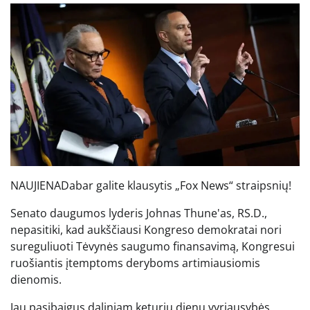
NAUJIENA
Dabar galite klausytis „Fox News“ straipsnių!
Senato daugumos lyderis Johnas Thune'as, RS.D.,
nepasitiki, kad aukščiausi Kongreso demokratai nori
sureguliuoti Tėvynės saugumo finansavimą, Kongresui
ruošiantis įtemptoms deryboms artimiausiomis
dienomis.
Jau pasibaigus daliniam keturių dienų vyriausybės