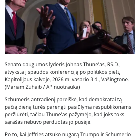
Senato daugumos lyderis Johnas Thune'as, RS.D.,
atvyksta į spaudos konferenciją po politikos pietų
Kapitolijaus kalvoje, 2026 m. vasario 3 d., Vašingtone.
(Mariam Zuhaib / AP nuotrauka)
Schumeris antradienį pareiškė, kad demokratai tą
pačią dieną turės parengti pasiūlymą respublikonams
peržiūrėti, tačiau Thune'as pažymėjo, kad joks toks
sąrašas nebuvo perduotas jo pusėje.
Po to, kai Jeffries atsuko nugarą Trumpo ir Schumerio