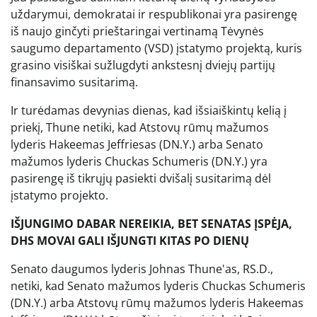
uždarymui, demokratai ir respublikonai yra pasirengę
iš naujo ginčyti prieštaringai vertinamą Tėvynės
saugumo departamento (VSD) įstatymo projektą, kuris
grasino visiškai sužlugdyti ankstesnį dviejų partijų
finansavimo susitarimą.
Ir turėdamas devynias dienas, kad išsiaiškintų kelią į
priekį, Thune netiki, kad Atstovų rūmų mažumos
lyderis Hakeemas Jeffriesas (DN.Y.) arba Senato
mažumos lyderis Chuckas Schumeris (DN.Y.) yra
pasirengę iš tikrųjų pasiekti dvišalį susitarimą dėl
įstatymo projekto.
IŠJUNGIMO DABAR NEREIKIA, BET SENATAS ĮSPĖJA,
DHS MOVAI GALI IŠJUNGTI KITAS PO DIENŲ
Senato daugumos lyderis Johnas Thune'as, RS.D.,
netiki, kad Senato mažumos lyderis Chuckas Schumeris
(DN.Y.) arba Atstovų rūmų mažumos lyderis Hakeemas