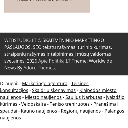
WEBSTUDIO.LT
© SKAITMENINIO MARKETINGO
PASLAUGOS. SEO tekstų rašymas, turinio kūrimas,
straipsnių rašymas ir talpinimas į mūsų valdomas
svetaines. 2026
Apie Politika.LT
Theme: Worldwide
News By
Adore Themes
.
Draugai: -
Marketingo agentūra
-
Teisinės
konsultacijos
-
Skaidrių skenavimas
-
Klaipedos miesto
naujienos
-
Miesto naujienos
-
Saulius Narbutas
-
Įvaizdžio
kūrimas
-
Veidoskaita
-
Teniso treniruotės
- Pranešimai
spaudai -
Kauno naujienos
-
Regionų naujienos
-
Palangos
naujienos