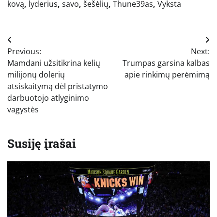
kovą
,
lyderius
,
savo
,
šešėlių
,
Thune39as
,
Vyksta
Navigacija
Previous:
Next:
tarp
Mamdani užsitikrina kelių
Trumpas garsina kalbas
įrašų
milijonų dolerių
apie rinkimų perėmimą
atsiskaitymą dėl pristatymo
darbuotojo atlyginimo
vagystės
Susiję įrašai