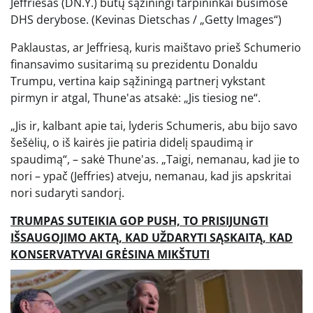
Jeffriesas (DN.Y.) būtų sąžiningi tarpininkai būsimose
DHS derybose.
(Kevinas Dietschas / „Getty Images“)
Paklaustas, ar Jeffriesą, kuris maištavo prieš Schumerio
finansavimo susitarimą su prezidentu Donaldu
Trumpu, vertina kaip sąžiningą partnerį vykstant
pirmyn ir atgal, Thune'as atsakė: „Jis tiesiog ne“.
„Jis ir, kalbant apie tai, lyderis Schumeris, abu bijo savo
šešėlių, o iš kairės jie patiria didelį spaudimą ir
spaudimą“, – sakė Thune'as. „Taigi, nemanau, kad jie to
nori – ypač (Jeffries) atveju, nemanau, kad jis apskritai
nori sudaryti sandorį.
TRUMPAS SUTEIKIA GOP PUSH, TO PRISIJUNGTI
IŠSAUGOJIMO AKTĄ, KAD UŽDARYTI SĄSKAITĄ, KAD
KONSERVATYVAI GRĖSINA MIKŠTUTI