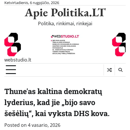
Skip
Ketvirtadienis, 6 rugpjūčio, 2026
Apie Politika.LT
to
content
Politika, rinkimai, rinkejai
webstudio.lt
Thune'as kaltina demokratų
lyderius, kad jie „bijo savo
šešėlių“, kai vyksta DHS kova.
Posted on
4 vasario, 2026