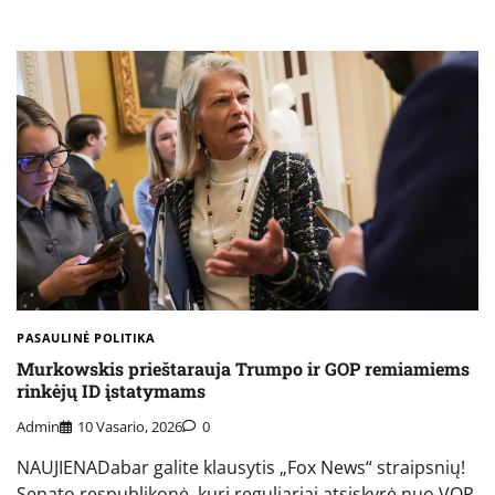
PASAULINĖ POLITIKA
Murkowskis prieštarauja Trumpo ir GOP remiamiems
rinkėjų ID įstatymams
Admin
10 Vasario, 2026
0
NAUJIENADabar galite klausytis „Fox News“ straipsnių!
Senato respublikonė, kuri reguliariai atsiskyrė nuo VOP