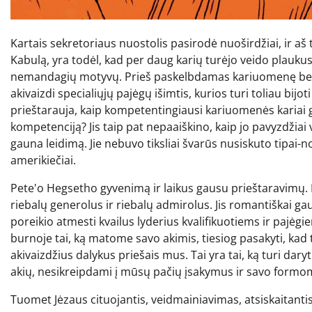
Kartais sekretoriaus nuostolis pasirodė nuoširdžiai, ir aš ti
Kabulą, yra todėl, kad per daug karių turėjo veido plauku
nemandagių motyvų. Prieš paskelbdamas kariuomenę be „
akivaizdi specialiųjų pajėgų išimtis, kurios turi toliau bij
prieštarauja, kaip kompetentingiausi kariuomenės kariai ga
kompetenciją? Jis taip pat nepaaiškino, kaip jo pavyzdžiai
gauna leidimą. Jie nebuvo tiksliai švarūs nusiskuto tipai-
amerikiečiai.
Pete'o Hegsetho gyvenimą ir laikus gausu prieštaravimų.
riebalų generolus ir riebalų admirolus. Jis romantiškai g
poreikio atmesti kvailus lyderius kvalifikuotiems ir pajėgi
burnoje tai, ką matome savo akimis, tiesiog pasakyti, kad 
akivaizdžius dalykus priešais mus. Tai yra tai, ką turi dary
akių, nesikreipdami į mūsų pačių įsakymus ir savo formomi
Tuomet Jėzaus cituojantis, veidmainiavimas, atsiskaitanti