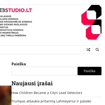
Paieška
Paieška
Naujausi įrašai
How Children Became a City’s Lead Detectors
Trumpas atšaukia pritarimą Lahmeyeriui ir palaiko