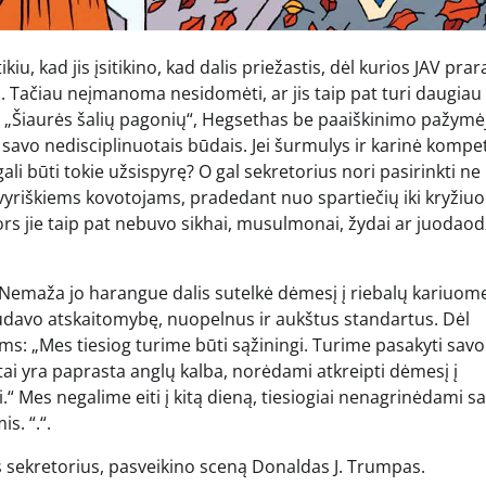
kiu, kad jis įsitikino, kad dalis priežastis, dėl kurios JAV pra
s. Tačiau neįmanoma nesidomėti, ar jis taip pat turi daugiau
Šiaurės šalių pagonių“, Hegsethas be paaiškinimo pažymėj
oti savo nedisciplinuotais būdais. Jei šurmulys ir karinė kompe
li būti tokie užsispyrę? O gal sekretorius nori pasirinkti ne
 vyriškiems kovotojams, pradedant nuo spartiečių iki kryžiuo
nors jie taip pat nebuvo sikhai, musulmonai, žydai ar juodaod
 Nemaža jo harangue dalis sutelkė dėmesį į riebalų kariuom
audavo atskaitomybę, nuopelnus ir aukštus standartus. Dėl
ems: „Mes tiesiog turime būti sąžiningi. Turime pasakyti savo
tai yra paprasta anglų kalba, norėdami atkreipti dėmesį į
ti.“ Mes negalime eiti į kitą dieną, tiesiogiai nenagrinėdami s
s. “.“.
s sekretorius, pasveikino sceną Donaldas J. Trumpas.