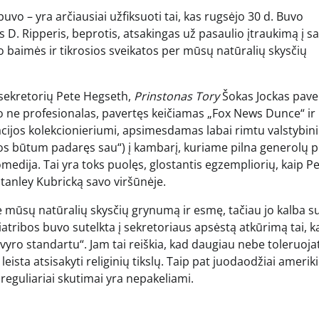
buvo – yra arčiausiai užfiksuoti tai, kas rugsėjo 30 d. Buvo
s D. Ripperis, beprotis, atsakingas už pasaulio įtraukimą į s
o baimės ir tikrosios sveikatos per mūsų natūralių skysčių
o sekretorių Pete Hegseth,
Prinstonas Tory
Šokas Jockas pave
o ne profesionalas, pavertęs keičiamas „Fox News Dunce“ ir
gacijos kolekcionieriumi, apsimesdamas labai rimtu valstybin
iuos būtum padaręs sau“) į kambarį, kuriame pilna generolų p
dija. Tai yra toks puolęs, glostantis egzempliorių, kaip Pe
Stanley Kubricką savo viršūnėje.
 mūsų natūralių skysčių grynumą ir esmę, tačiau jo kalba sus
atribos buvo sutelkta į sekretoriaus apsėstą atkūrimą tai, ką
ro standartu“. Jam tai reiškia, kad daugiau nebe toleruoja
eista atsisakyti religinių tikslų. Taip pat juodaodžiai ameriki
 reguliariai skutimai yra nepakeliami.