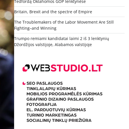
Tedfordą Oklahomos GOP lenktynėse
Britain, Brexit and the spectre of Empire
The Troublemakers of the Labor Movement Are Still
Fighting–and Winning
Trumpo remiami kandidatai laimi 2 iš 3 lenktynių
Džordžijos valstijoje, Alabamos valstijoje