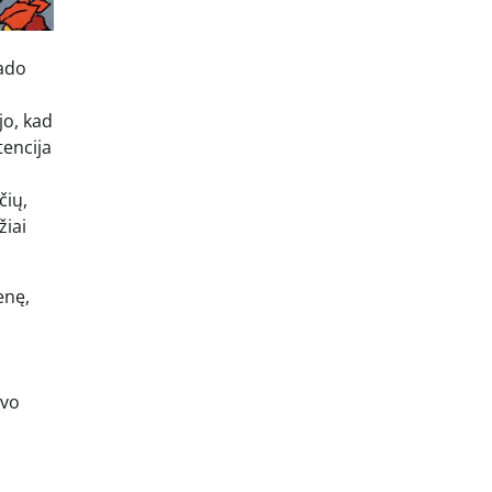
rado
o, kad
tencija
čių,
žiai
enę,
avo