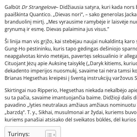
Galbūt
Dr Strangelove
– Didžiausia satyra, kuri kada nors 
paaiškinta Quantico. „Dievas nori“, – sako generolas Jacka
branduolinį mirtį. „Mes vyrausime ramybėje ir laisvėje nu
grynumą ir esmę. Dievas palaimina jus visus.”
Ši linija man vis grįžo, kai stebėjau naujai nukaldintą kar
Gung-Ho pėstininku, kuris tapo gėdingas dešiniojo sparn
neapgalvotas kirvio metėjas, pavertęs seksualinio ir alle
Cituojant Jėzų apie Auksinę taisyklę („Daryk kitiems, kur
dekadento imperijos nuosmukį, savaime tai nėra tamsi kome
Brianas Hegsethas kreipėsi į šventą instrukcijų varžovus 
Skirtingai nuo Ripperio, Hegsethas niekada nekalbėjo apie
su ta pačia, savaime imantuojančia baime. Didžioji dalis di
pavadino „lyties neutralaus amžiaus amžiaus nominuotu vy
„barzdą“. T. y., Sikhai, musulmonai ar žydai, kuriems buvo l
kuriems panašiai atsisako dėl sveikatos būklės, dėl kurios
Turinys: