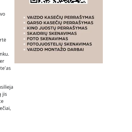
avo
rtė
inku.
er
te'as
ilieja
 jis
te
ečiai,