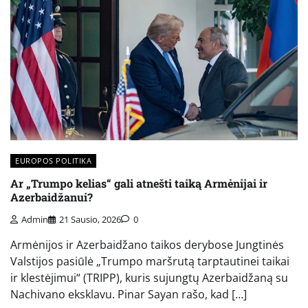
EUROPOS POLITIKA
Ar „Trumpo kelias“ gali atnešti taiką Armėnijai ir
Azerbaidžanui?
Admin
21 Sausio, 2026
0
Armėnijos ir Azerbaidžano taikos derybose Jungtinės
Valstijos pasiūlė „Trumpo maršrutą tarptautinei taikai
ir klestėjimui“ (TRIPP), kuris sujungtų Azerbaidžaną su
Nachivano eksklavu. Pinar Sayan rašo, kad […]