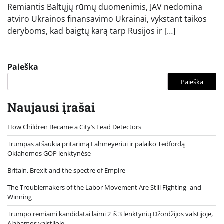
Remiantis Baltųjų rūmų duomenimis, JAV nedomina
atviro Ukrainos finansavimo Ukrainai, vykstant taikos
deryboms, kad baigtų karą tarp Rusijos ir […]
Paieška
Paieška
Naujausi įrašai
How Children Became a City’s Lead Detectors
Trumpas atšaukia pritarimą Lahmeyeriui ir palaiko Tedfordą
Oklahomos GOP lenktynėse
Britain, Brexit and the spectre of Empire
The Troublemakers of the Labor Movement Are Still Fighting–and
Winning
Trumpo remiami kandidatai laimi 2 iš 3 lenktynių Džordžijos valstijoje,
Alabamos valstijoje