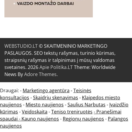
WEBSTUDIO.LT
© SKAITMENINIO MARKETINGO
PASLAUGOS. SEO tekstų rašymas, turinio kūrimas,
straipsnių rašymas ir talpinimas į mūsų valdomas
svetaines. 2026
Apie Politika.LT
Theme: Worldwide
News By
Adore Themes
.
Draugai: -
Marketingo agentūra
-
Teisinės
konsultacijos
-
Skaidrių skenavimas
-
Klaipedos miesto
naujienos
-
Miesto naujienos
-
Saulius Narbutas
-
Įvaizdžio
kūrimas
-
Veidoskaita
-
Teniso treniruotės
- Pranešimai
spaudai -
Kauno naujienos
-
Regionų naujienos
-
Palangos
naujienos