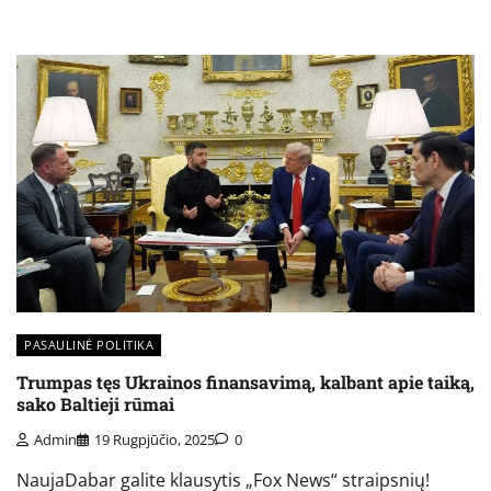
PASAULINĖ POLITIKA
Trumpas tęs Ukrainos finansavimą, kalbant apie taiką,
sako Baltieji rūmai
Admin
19 Rugpjūčio, 2025
0
NaujaDabar galite klausytis „Fox News“ straipsnių!