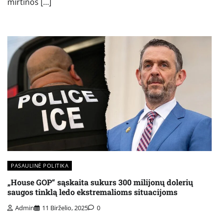
mirtinos […]
PASAULINĖ POLITIKA
„House GOP“ sąskaita sukurs 300 milijonų dolerių
saugos tinklą ledo ekstremalioms situacijoms
Admin
11 Birželio, 2025
0