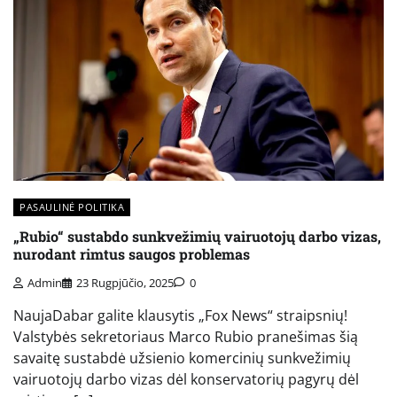
PASAULINĖ POLITIKA
„Rubio“ sustabdo sunkvežimių vairuotojų darbo vizas,
nurodant rimtus saugos problemas
Admin
23 Rugpjūčio, 2025
0
NaujaDabar galite klausytis „Fox News“ straipsnių!
Valstybės sekretoriaus Marco Rubio pranešimas šią
savaitę sustabdė užsienio komercinių sunkvežimių
vairuotojų darbo vizas dėl konservatorių pagyrų dėl