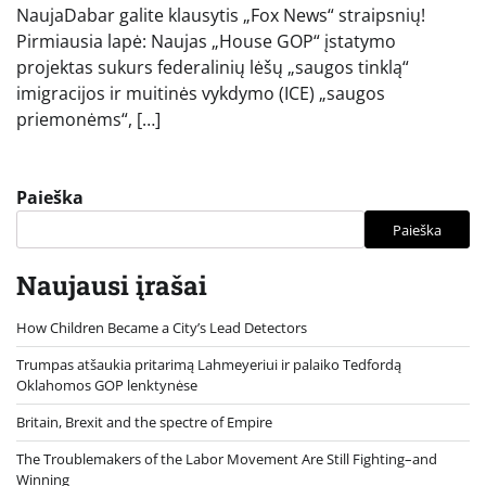
NaujaDabar galite klausytis „Fox News“ straipsnių!
Pirmiausia lapė: Naujas „House GOP“ įstatymo
projektas sukurs federalinių lėšų „saugos tinklą“
imigracijos ir muitinės vykdymo (ICE) „saugos
priemonėms“, […]
Paieška
Paieška
Naujausi įrašai
How Children Became a City’s Lead Detectors
Trumpas atšaukia pritarimą Lahmeyeriui ir palaiko Tedfordą
Oklahomos GOP lenktynėse
Britain, Brexit and the spectre of Empire
The Troublemakers of the Labor Movement Are Still Fighting–and
Winning