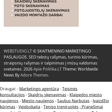
WEBSTUDIO.LT
© SKAITMENINIO MARKETINGO
PASLAUGOS. SEO tekstų rašymas, turinio kūrimas,
straipsnių rašymas ir talpinimas į mūsų valdomas
svetaines. 2026
Apie Politika.LT
Theme: Worldwide
News By
Adore Themes
.
Draugai: -
Marketingo agentūra
-
Teisinės
konsultacijos
-
Skaidrių skenavimas
-
Klaipedos miesto
naujienos
-
Miesto naujienos
-
Saulius Narbutas
-
Įvaizdžio
kūrimas
-
Veidoskaita
-
Teniso treniruotės
- Pranešimai