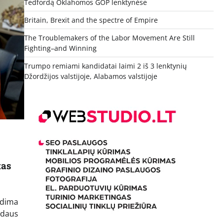
Tedfordą Oklahomos GOP lenktynėse
Britain, Brexit and the spectre of Empire
The Troublemakers of the Labor Movement Are Still
Fighting–and Winning
Trumpo remiami kandidatai laimi 2 iš 3 lenktynių
Džordžijos valstijoje, Alabamos valstijoje
tas
ydima
idaus