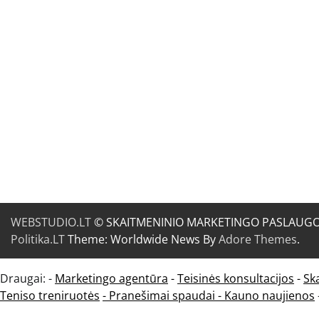
WEBSTUDIO.LT
© SKAITMENINIO MARKETINGO PASLAUGOS. SE
Politika.LT
Theme: Worldwide News By
Adore Themes
.
Draugai: -
Marketingo agentūra
-
Teisinės konsultacijos
-
Sk
Teniso treniruotės
- Pranešimai spaudai -
Kauno naujienos