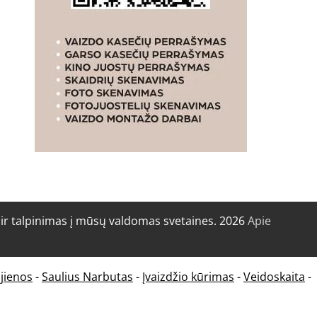
r talpinimas į mūsų valdomas svetaines. 2026
Apie
jienos
-
Saulius Narbutas
-
Įvaizdžio kūrimas
-
Veidoskaita
-