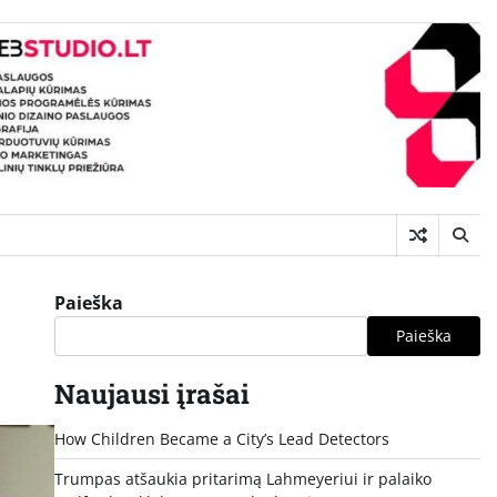
Paieška
Paieška
Naujausi įrašai
How Children Became a City’s Lead Detectors
Trumpas atšaukia pritarimą Lahmeyeriui ir palaiko