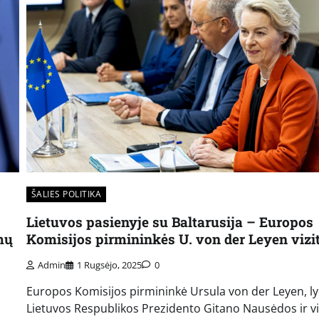
ŠALIES POLITIKA
Lietuvos pasienyje su Baltarusija – Europos
mų
Komisijos pirmininkės U. von der Leyen vizi
Admin
1 Rugsėjo, 2025
0
Europos Komisijos pirmininkė Ursula von der Leyen, l
Lietuvos Respublikos Prezidento Gitano Nausėdos ir v