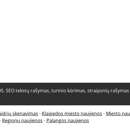
O tekstų rašymas, turinio kūrimas, straipsnių rašymas i
aidrių skenavimas
-
Klaipedos miesto naujienos
-
Miesto nau
-
Regionų naujienos
-
Palangos naujienos