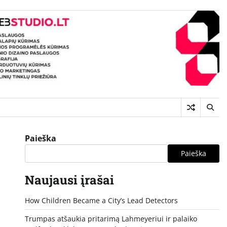
Paieška
Paieška
Naujausi įrašai
How Children Became a City’s Lead Detectors
Trumpas atšaukia pritarimą Lahmeyeriui ir palaiko