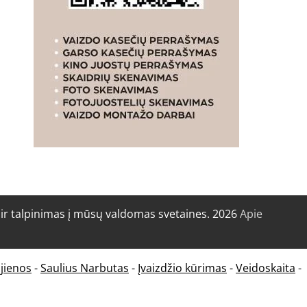
r talpinimas į mūsų valdomas svetaines. 2026
Apie
jienos
-
Saulius Narbutas
-
Įvaizdžio kūrimas
-
Veidoskaita
-