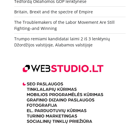
Tedfordą Oklahomos GOP lenktynėse
Britain, Brexit and the spectre of Empire
The Troublemakers of the Labor Movement Are Still
Fighting–and Winning
Trumpo remiami kandidatai laimi 2 iš 3 lenktynių
Džordžijos valstijoje, Alabamos valstijoje