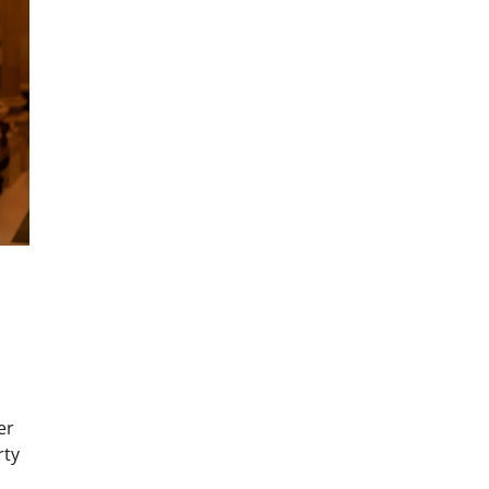
er
rty