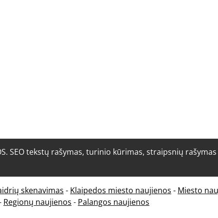
O tekstų rašymas, turinio kūrimas, straipsnių rašymas i
aidrių skenavimas
-
Klaipedos miesto naujienos
-
Miesto nau
-
Regionų naujienos
-
Palangos naujienos