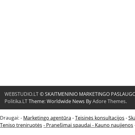
WEBSTUDIO.LT
© SKAITMENINIO MARKETINGO PASLAUGOS. SE
Politika.LT
Theme: Worldwide News By
Adore Themes
.
Draugai: -
Marketingo agentūra
-
Teisinės konsultacijos
-
Sk
Teniso treniruotės
- Pranešimai spaudai -
Kauno naujienos