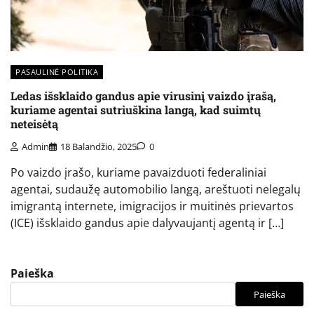
PASAULINĖ POLITIKA
Ledas išsklaido gandus apie virusinį vaizdo įrašą,
kuriame agentai sutriuškina langą, kad suimtų
neteisėtą
Admin
18 Balandžio, 2025
0
Po vaizdo įrašo, kuriame pavaizduoti federaliniai
agentai, sudaužę automobilio langą, areštuoti nelegalų
imigrantą internete, imigracijos ir muitinės prievartos
(ICE) išsklaido gandus apie dalyvaujantį agentą ir […]
Paieška
Paieška