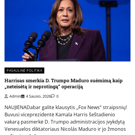
PASAULINĖ POLITIKA
Harrisas smerkia D. Trumpo Maduro suėmimą kaip
„neteisėtą ir neprotingą“ operaciją
Admin
4 Sausio, 2026
0
NAUJIENADabar galite klausytis „Fox News“ straipsnių!
Buvusi viceprezidentė Kamala Harris šeštadienio
vakarą pasmerkė D. Trumpo administracijos įvykdytą
Venesuelos diktatoriaus Nicolás Maduro ir jo žmonos