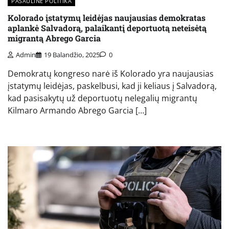
PASAULINĖ POLITIKA
Kolorado įstatymų leidėjas naujausias demokratas
aplankė Salvadorą, palaikantį deportuotą neteisėtą
migrantą Abrego Garcia
Admin
19 Balandžio, 2025
0
Demokratų kongreso narė iš Kolorado yra naujausias
įstatymų leidėjas, paskelbusi, kad ji keliaus į Salvadorą,
kad pasisakytų už deportuotų nelegalių migrantų
Kilmaro Armando Abrego Garcia […]