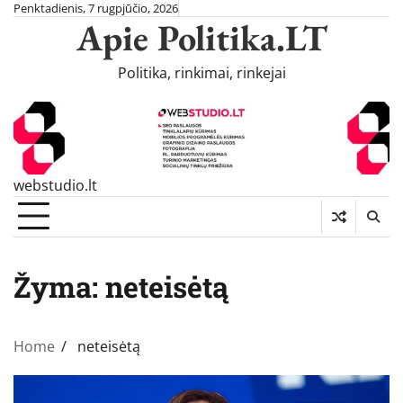
Skip
Penktadienis, 7 rugpjūčio, 2026
Apie Politika.LT
to
content
Politika, rinkimai, rinkejai
webstudio.lt
Žyma:
neteisėtą
Home
neteisėtą