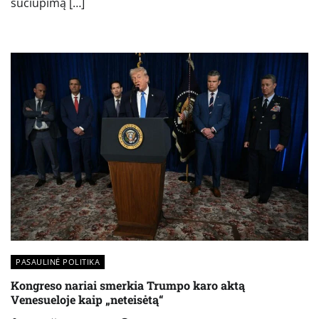
sučiupimą […]
PASAULINĖ POLITIKA
Kongreso nariai smerkia Trumpo karo aktą
Venesueloje kaip „neteisėtą“