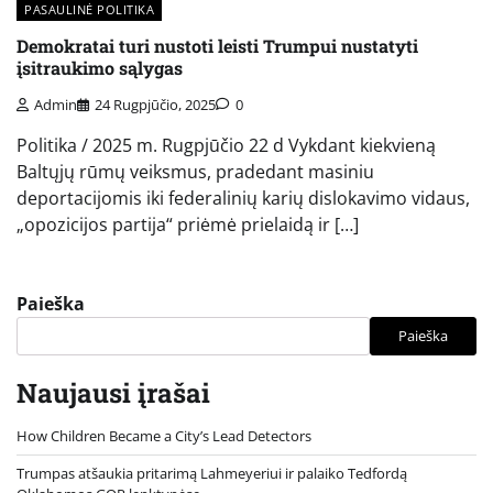
PASAULINĖ POLITIKA
Demokratai turi nustoti leisti Trumpui nustatyti
įsitraukimo sąlygas
Admin
24 Rugpjūčio, 2025
0
Politika / 2025 m. Rugpjūčio 22 d Vykdant kiekvieną
Baltųjų rūmų veiksmus, pradedant masiniu
deportacijomis iki federalinių karių dislokavimo vidaus,
„opozicijos partija“ priėmė prielaidą ir […]
Paieška
Paieška
Naujausi įrašai
How Children Became a City’s Lead Detectors
Trumpas atšaukia pritarimą Lahmeyeriui ir palaiko Tedfordą