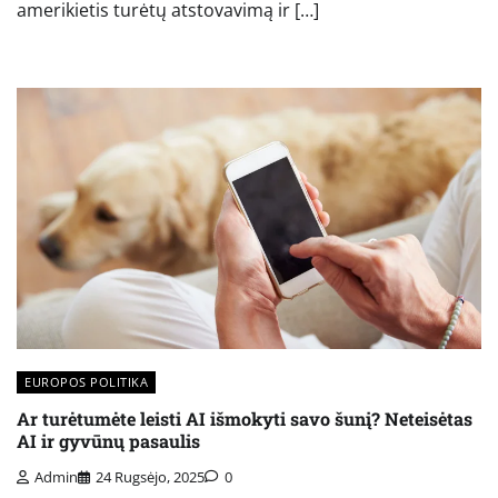
amerikietis turėtų atstovavimą ir […]
EUROPOS POLITIKA
Ar turėtumėte leisti AI išmokyti savo šunį? Neteisėtas
AI ir gyvūnų pasaulis
Admin
24 Rugsėjo, 2025
0