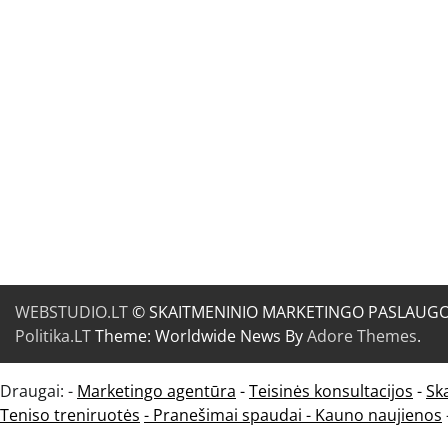
WEBSTUDIO.LT
© SKAITMENINIO MARKETINGO PASLAUGOS. SE
Politika.LT
Theme: Worldwide News By
Adore Themes
.
Draugai: -
Marketingo agentūra
-
Teisinės konsultacijos
-
Sk
Teniso treniruotės
- Pranešimai spaudai -
Kauno naujienos