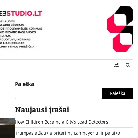
Paieška
Paieška
Naujausi įrašai
How Children Became a City’s Lead Detectors
Trumpas atšaukia pritarimą Lahmeyeriui ir palaiko