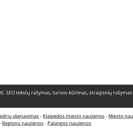
O tekstų rašymas, turinio kūrimas, straipsnių rašymas i
aidrių skenavimas
-
Klaipedos miesto naujienos
-
Miesto nau
-
Regionų naujienos
-
Palangos naujienos