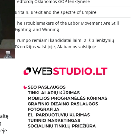
Tedfordą Oklahomos GOP lenktynėse
Britain, Brexit and the spectre of Empire
The Troublemakers of the Labor Movement Are Still
Fighting–and Winning
Trumpo remiami kandidatai laimi 2 iš 3 lenktynių
Džordžijos valstijoje, Alabamos valstijoje
altę
ą
nėje