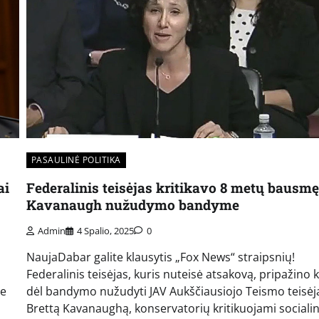
PASAULINĖ POLITIKA
ai
Federalinis teisėjas kritikavo 8 metų bausmę
Kavanaugh nužudymo bandyme
Admin
4 Spalio, 2025
0
NaujaDabar galite klausytis „Fox News“ straipsnių!
Federalinis teisėjas, kuris nuteisė atsakovą, pripažino k
je
dėl bandymo nužudyti JAV Aukščiausiojo Teismo teisėj
Brettą Kavanaughą, konservatorių kritikuojami sociali