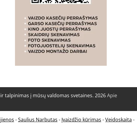
r talpinimas į mūsų valdomas svetaines. 2026
Apie
jienos
-
Saulius Narbutas
-
Įvaizdžio kūrimas
-
Veidoskaita
-