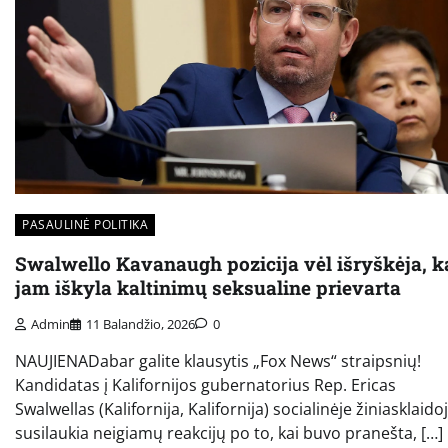
PASAULINĖ POLITIKA
Swalwello Kavanaugh pozicija vėl išryškėja, k
jam iškyla kaltinimų seksualine prievarta
Admin
11 Balandžio, 2026
0
NAUJIENADabar galite klausytis „Fox News“ straipsnių!
Kandidatas į Kalifornijos gubernatorius Rep. Ericas
Swalwellas (Kalifornija, Kalifornija) socialinėje žiniasklaido
susilaukia neigiamų reakcijų po to, kai buvo pranešta, […]