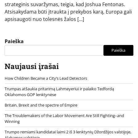
strateginis suvaržymas, teigia, kad Joshua Fentonas.
Atsisakydama būti įtraukta į prekybos karą, Europa gali
apsisaugoti nuo tolesnės žalos […]
Paieška
Paieška
Naujausi įrašai
How Children Became a City’s Lead Detectors
Trumpas atšaukia pritarimą Lahmeyeriui ir palaiko Tedfordą
Oklahomos GOP lenktynėse
Britain, Brexit and the spectre of Empire
The Troublemakers of the Labor Movement Are Still Fighting–and
Winning
Trumpo remiami kandidatai laimi 2 iš 3 lenktynių Džordžijos valstijoje,
Alabamos valstijoje