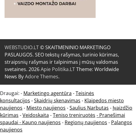
WEBSTUDIO.LT
© SKAITMENINIO MARKETINGO
PASLAUGOS. SEO tekstų rašymas, turinio kūrimas,
straipsnių rašymas ir talpinimas į mūsų valdomas
svetaines. 2026
Apie Politika.LT
Theme: Worldwide
News By
Adore Themes
.
Draugai: -
Marketingo agentūra
-
Teisinės
konsultacijos
-
Skaidrių skenavimas
-
Klaipedos miesto
naujienos
-
Miesto naujienos
-
Saulius Narbutas
-
Įvaizdžio
kūrimas
-
Veidoskaita
-
Teniso treniruotės
- Pranešimai
spaudai -
Kauno naujienos
-
Regionų naujienos
-
Palangos
naujienos