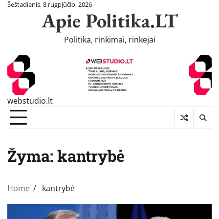
Skip
Šeštadienis, 8 rugpjūčio, 2026
Apie Politika.LT
to
content
Politika, rinkimai, rinkejai
webstudio.lt
Žyma:
kantrybė
Home
kantrybė