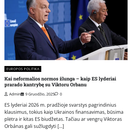
EUROPOS POLITIKA
Kai neformalios normos žlunga – kaip ES lyderiai
prarado kantrybę su Viktoru Orbanu
Admin
9 Gruodžio, 2025
0
ES lyderiai 2026 m. pradžioje svarstys pagrindinius
klausimus, tokius kaip Ukrainos finansavimas, būsima
plėtra ir kitas ES biudžetas. Tačiau ar vengrų Viktoras
Orbánas gali sužlugdyti […]