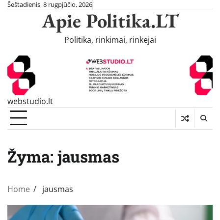
Skip
Šeštadienis, 8 rugpjūčio, 2026
Apie Politika.LT
to
content
Politika, rinkimai, rinkejai
webstudio.lt
Žyma:
jausmas
Home
jausmas