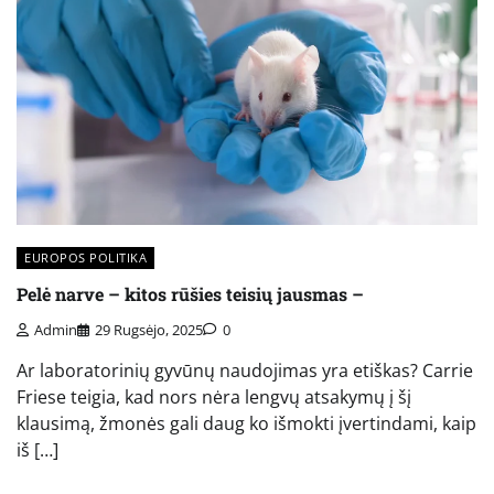
EUROPOS POLITIKA
Pelė narve – kitos rūšies teisių jausmas –
Admin
29 Rugsėjo, 2025
0
Ar laboratorinių gyvūnų naudojimas yra etiškas? Carrie
Friese teigia, kad nors nėra lengvų atsakymų į šį
klausimą, žmonės gali daug ko išmokti įvertindami, kaip
iš […]