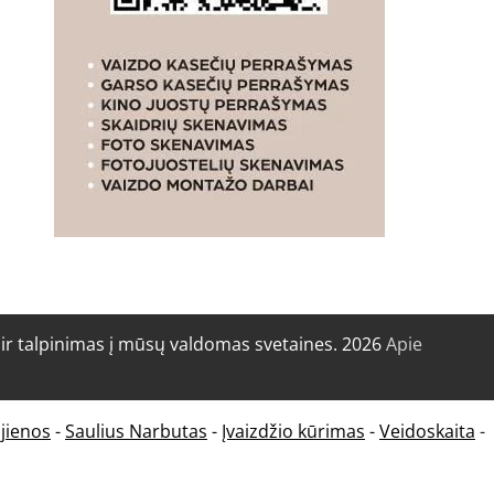
r talpinimas į mūsų valdomas svetaines. 2026
Apie
jienos
-
Saulius Narbutas
-
Įvaizdžio kūrimas
-
Veidoskaita
-