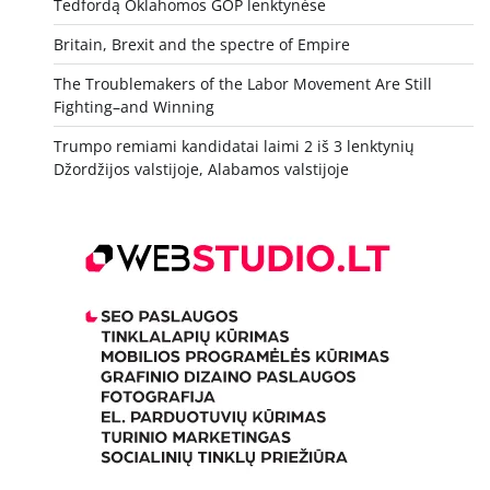
Tedfordą Oklahomos GOP lenktynėse
Britain, Brexit and the spectre of Empire
The Troublemakers of the Labor Movement Are Still
Fighting–and Winning
Trumpo remiami kandidatai laimi 2 iš 3 lenktynių
Džordžijos valstijoje, Alabamos valstijoje