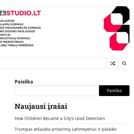
Paieška
Paieška
Naujausi įrašai
How Children Became a City’s Lead Detectors
Trumpas atšaukia pritarimą Lahmeyeriui ir palaiko