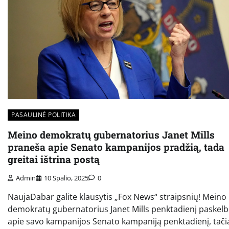
PASAULINĖ POLITIKA
Meino demokratų gubernatorius Janet Mills
praneša apie Senato kampanijos pradžią, tada
greitai ištrina postą
Admin
10 Spalio, 2025
0
NaujaDabar galite klausytis „Fox News“ straipsnių! Meino
demokratų gubernatorius Janet Mills penktadienį paskel
apie savo kampanijos Senato kampaniją penktadienį, tači