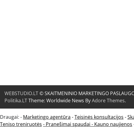
WEBSTUDIO.LT
© SKAITMENINIO MARKETINGO PASLAUGOS. SE
Politika.LT
Theme: Worldwide News By
Adore Themes
.
Draugai: -
Marketingo agentūra
-
Teisinės konsultacijos
-
Sk
Teniso treniruotės
- Pranešimai spaudai -
Kauno naujienos