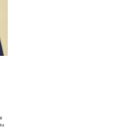
bė
au