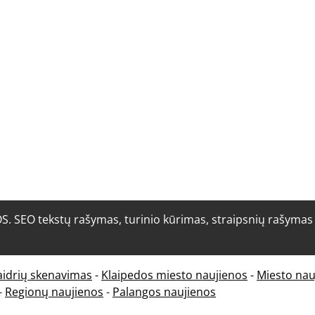
O tekstų rašymas, turinio kūrimas, straipsnių rašymas i
aidrių skenavimas
-
Klaipedos miesto naujienos
-
Miesto nau
-
Regionų naujienos
-
Palangos naujienos