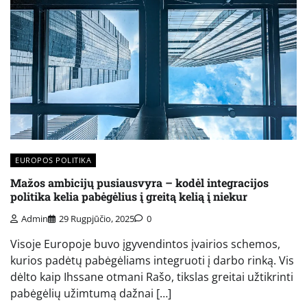
EUROPOS POLITIKA
Mažos ambicijų pusiausvyra – kodėl integracijos
politika kelia pabėgėlius į greitą kelią į niekur
Admin
29 Rugpjūčio, 2025
0
Visoje Europoje buvo įgyvendintos įvairios schemos,
kurios padėtų pabėgėliams integruoti į darbo rinką. Vis
dėlto kaip Ihssane otmani Rašo, tikslas greitai užtikrinti
pabėgėlių užimtumą dažnai […]