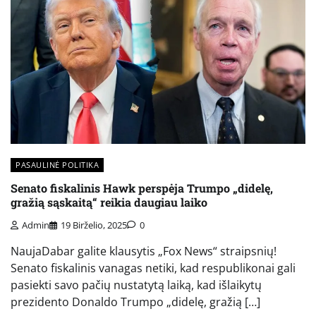
PASAULINĖ POLITIKA
Senato fiskalinis Hawk perspėja Trumpo „didelę,
gražią sąskaitą“ reikia daugiau laiko
Admin
19 Birželio, 2025
0
NaujaDabar galite klausytis „Fox News“ straipsnių!
Senato fiskalinis vanagas netiki, kad respublikonai gali
pasiekti savo pačių nustatytą laiką, kad išlaikytų
prezidento Donaldo Trumpo „didelę, gražią […]