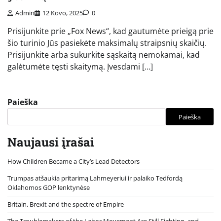
Admin
12 Kovo, 2025
0
Prisijunkite prie „Fox News“, kad gautumėte prieigą prie
šio turinio Jūs pasiekėte maksimalų straipsnių skaičių.
Prisijunkite arba sukurkite sąskaitą nemokamai, kad
galėtumėte tęsti skaitymą. Įvesdami […]
Paieška
Paieška
Naujausi įrašai
How Children Became a City’s Lead Detectors
Trumpas atšaukia pritarimą Lahmeyeriui ir palaiko Tedfordą
Oklahomos GOP lenktynėse
Britain, Brexit and the spectre of Empire