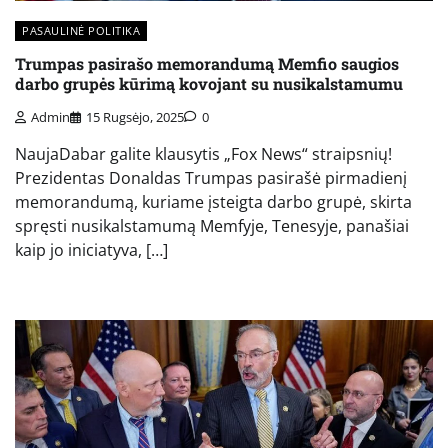
PASAULINĖ POLITIKA
Trumpas pasirašo memorandumą Memfio saugios
darbo grupės kūrimą kovojant su nusikalstamumu
Admin
15 Rugsėjo, 2025
0
NaujaDabar galite klausytis „Fox News“ straipsnių!
Prezidentas Donaldas Trumpas pasirašė pirmadienį
memorandumą, kuriame įsteigta darbo grupė, skirta
spręsti nusikalstamumą Memfyje, Tenesyje, panašiai
kaip jo iniciatyva, […]