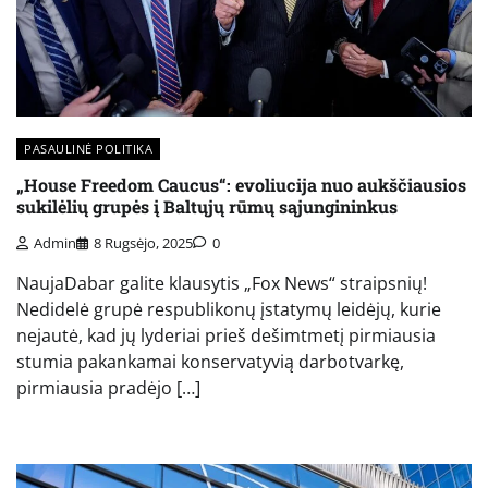
PASAULINĖ POLITIKA
„House Freedom Caucus“: evoliucija nuo aukščiausios
sukilėlių grupės į Baltųjų rūmų sąjungininkus
Admin
8 Rugsėjo, 2025
0
NaujaDabar galite klausytis „Fox News“ straipsnių!
Nedidelė grupė respublikonų įstatymų leidėjų, kurie
nejautė, kad jų lyderiai prieš dešimtmetį pirmiausia
stumia pakankamai konservatyvią darbotvarkę,
pirmiausia pradėjo […]