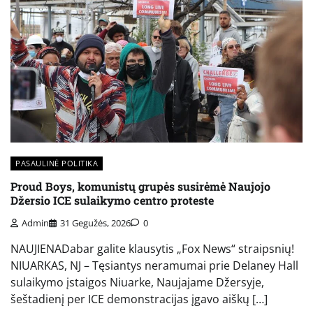
PASAULINĖ POLITIKA
Proud Boys, komunistų grupės susirėmė Naujojo
Džersio ICE sulaikymo centro proteste
Admin
31 Gegužės, 2026
0
NAUJIENADabar galite klausytis „Fox News“ straipsnių!
NIUARKAS, NJ – Tęsiantys neramumai prie Delaney Hall
sulaikymo įstaigos Niuarke, Naujajame Džersyje,
šeštadienį per ICE demonstracijas įgavo aiškų […]