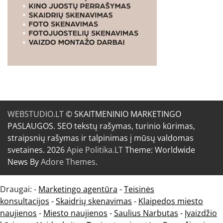
WEBSTUDIO.LT
© SKAITMENINIO MARKETINGO
PASLAUGOS. SEO tekstų rašymas, turinio kūrimas,
straipsnių rašymas ir talpinimas į mūsų valdomas
svetaines. 2026
Apie Politika.LT
Theme: Worldwide
News By
Adore Themes
.
Draugai: -
Marketingo agentūra
-
Teisinės
konsultacijos
-
Skaidrių skenavimas
-
Klaipedos miesto
naujienos
-
Miesto naujienos
-
Saulius Narbutas
-
Įvaizdžio