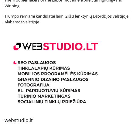
The Troublemakers of the Labor Movement Are Still Fighting–and
Winning
Trumpo remiami kandidatai laimi 2 iš 3 lenktynių Džordžijos valstijoje,
Alabamos valstijoje
webstudio.lt