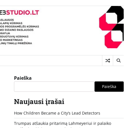
Paieška
Paieška
Naujausi įrašai
How Children Became a City’s Lead Detectors
Trumpas atšaukia pritarimą Lahmeyeriui ir palaiko