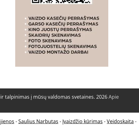
r talpinimas į mūsų valdomas svetaines. 2026
Apie
jienos
-
Saulius Narbutas
-
Įvaizdžio kūrimas
-
Veidoskaita
-