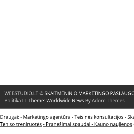
WEBSTUDIO.LT
© SKAITMENINIO MARKETINGO PASLAUGOS. SE
Politika.LT
Theme: Worldwide News By
Adore Themes
.
Draugai: -
Marketingo agentūra
-
Teisinės konsultacijos
-
Sk
Teniso treniruotės
- Pranešimai spaudai -
Kauno naujienos