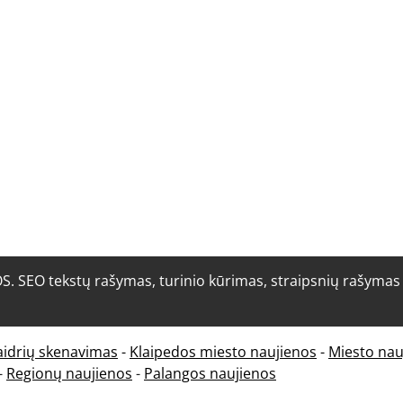
O tekstų rašymas, turinio kūrimas, straipsnių rašymas i
aidrių skenavimas
-
Klaipedos miesto naujienos
-
Miesto nau
-
Regionų naujienos
-
Palangos naujienos