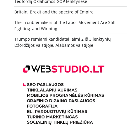
Tedfordą Oklahomos GOP lenktynėse
Britain, Brexit and the spectre of Empire
The Troublemakers of the Labor Movement Are Still
Fighting–and Winning
Trumpo remiami kandidatai laimi 2 iš 3 lenktynių
Džordžijos valstijoje, Alabamos valstijoje