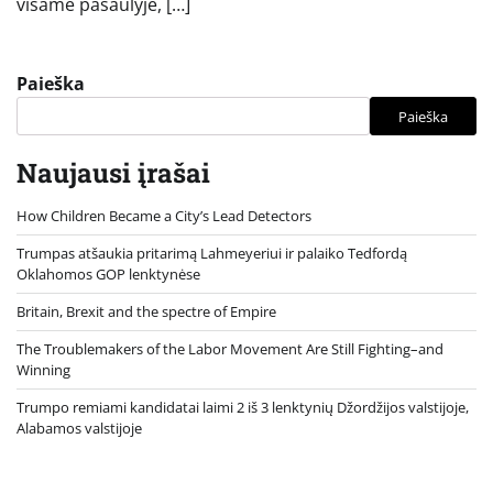
visame pasaulyje, […]
Paieška
Paieška
Naujausi įrašai
How Children Became a City’s Lead Detectors
Trumpas atšaukia pritarimą Lahmeyeriui ir palaiko Tedfordą
Oklahomos GOP lenktynėse
Britain, Brexit and the spectre of Empire
The Troublemakers of the Labor Movement Are Still Fighting–and
Winning
Trumpo remiami kandidatai laimi 2 iš 3 lenktynių Džordžijos valstijoje,
Alabamos valstijoje