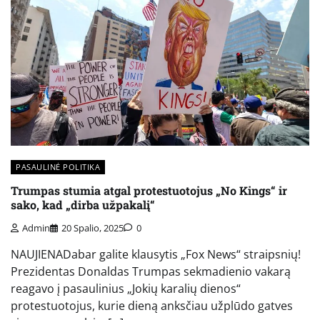
PASAULINĖ POLITIKA
Trumpas stumia atgal protestuotojus „No Kings“ ir
sako, kad „dirba užpakalį“
Admin
20 Spalio, 2025
0
NAUJIENADabar galite klausytis „Fox News“ straipsnių!
Prezidentas Donaldas Trumpas sekmadienio vakarą
reagavo į pasaulinius „Jokių karalių dienos“
protestuotojus, kurie dieną anksčiau užplūdo gatves