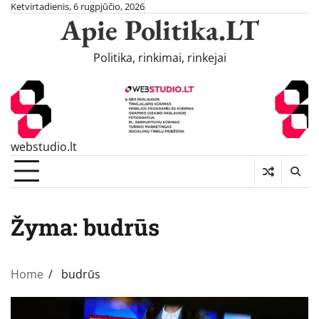
Skip
Ketvirtadienis, 6 rugpjūčio, 2026
Apie Politika.LT
to
content
Politika, rinkimai, rinkejai
webstudio.lt
Žyma:
budrūs
Home
budrūs