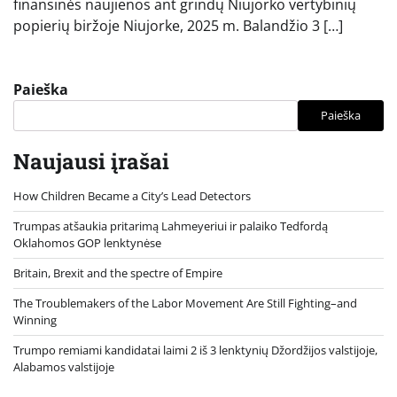
finansinės naujienos ant grindų Niujorko vertybinių
popierių biržoje Niujorke, 2025 m. Balandžio 3 […]
Paieška
Paieška
Naujausi įrašai
How Children Became a City’s Lead Detectors
Trumpas atšaukia pritarimą Lahmeyeriui ir palaiko Tedfordą
Oklahomos GOP lenktynėse
Britain, Brexit and the spectre of Empire
The Troublemakers of the Labor Movement Are Still Fighting–and
Winning
Trumpo remiami kandidatai laimi 2 iš 3 lenktynių Džordžijos valstijoje,
Alabamos valstijoje