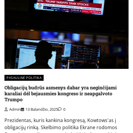
PASAULINĖ POLITIKA
Obligacijų budrūs asmenys dabar yra neginčijami
karaliai dėl bejausmies kongreso ir neapgalvoto
Trumpo
Admin
13 Balandžio, 2025
0
Prezidentas, kuris kankina kongresą, Kowtows'as į
obligacijų rinką. Skelbimo politika Ekrane rodomos