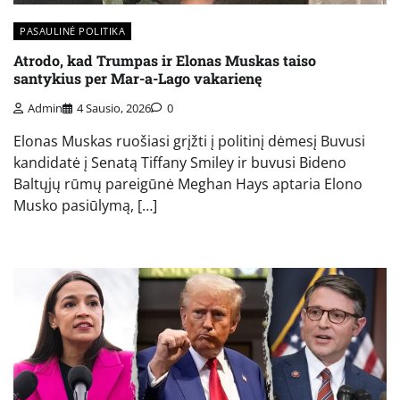
PASAULINĖ POLITIKA
Atrodo, kad Trumpas ir Elonas Muskas taiso
santykius per Mar-a-Lago vakarienę
Admin
4 Sausio, 2026
0
Elonas Muskas ruošiasi grįžti į politinį dėmesį Buvusi
kandidatė į Senatą Tiffany Smiley ir buvusi Bideno
Baltųjų rūmų pareigūnė Meghan Hays aptaria Elono
Musko pasiūlymą, […]