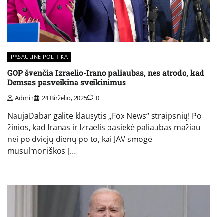
PASAULINĖ POLITIKA
GOP švenčia Izraelio-Irano paliaubas, nes atrodo, kad
Demsas pasveikina sveikinimus
Admin
24 Birželio, 2025
0
NaujaDabar galite klausytis „Fox News“ straipsnių! Po
žinios, kad Iranas ir Izraelis pasiekė paliaubas mažiau
nei po dviejų dienų po to, kai JAV smogė
musulmoniškos […]