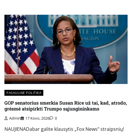
PASAULINĖ POLITIKA
GOP senatorius smerkia Susan Rice už tai, kad, atrodo,
grėsmė atsipirkti Trumpo sąjungininkams
Admin
17 Kovo, 2026
0
NAUJIENADabar galite klausytis „Fox News“ straipsnių!