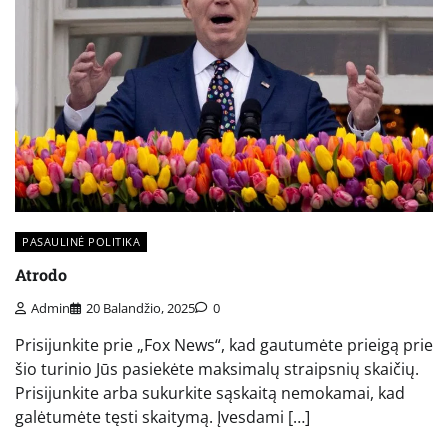
PASAULINĖ POLITIKA
Atrodo
Admin
20 Balandžio, 2025
0
Prisijunkite prie „Fox News“, kad gautumėte prieigą prie
šio turinio Jūs pasiekėte maksimalų straipsnių skaičių.
Prisijunkite arba sukurkite sąskaitą nemokamai, kad
galėtumėte tęsti skaitymą. Įvesdami […]