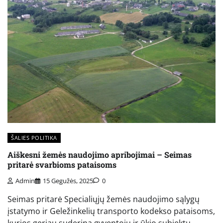
ŠALIES POLITIKA
Aiškesni žemės naudojimo apribojimai – Seimas
pritarė svarbioms pataisoms
Admin
15 Gegužės, 2025
0
Seimas pritarė Specialiųjų žemės naudojimo sąlygų
įstatymo ir Geležinkelių transporto kodekso pataisoms,
kurios geriau suderina gyventojų ir ūkio subjektų