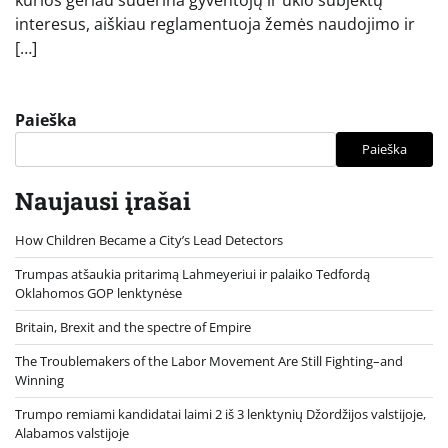
interesus, aiškiau reglamentuoja žemės naudojimo ir
[…]
Paieška
Paieška
Naujausi įrašai
How Children Became a City’s Lead Detectors
Trumpas atšaukia pritarimą Lahmeyeriui ir palaiko Tedfordą
Oklahomos GOP lenktynėse
Britain, Brexit and the spectre of Empire
The Troublemakers of the Labor Movement Are Still Fighting–and
Winning
Trumpo remiami kandidatai laimi 2 iš 3 lenktynių Džordžijos valstijoje,
Alabamos valstijoje