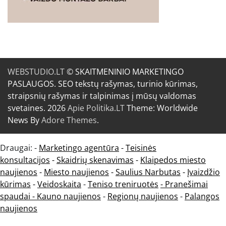
WEBSTUDIO.LT
© SKAITMENINIO MARKETINGO
PASLAUGOS. SEO tekstų rašymas, turinio kūrimas,
straipsnių rašymas ir talpinimas į mūsų valdomas
svetaines. 2026
Apie Politika.LT
Theme: Worldwide
News By
Adore Themes
.
Draugai: -
Marketingo agentūra
-
Teisinės
konsultacijos
-
Skaidrių skenavimas
-
Klaipedos miesto
naujienos
-
Miesto naujienos
-
Saulius Narbutas
-
Įvaizdžio
kūrimas
-
Veidoskaita
-
Teniso treniruotės
- Pranešimai
spaudai -
Kauno naujienos
-
Regionų naujienos
-
Palangos
naujienos