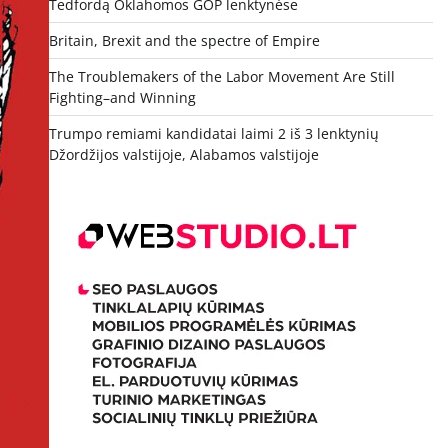
Tedfordą Oklahomos GOP lenktynėse
Britain, Brexit and the spectre of Empire
The Troublemakers of the Labor Movement Are Still
Fighting–and Winning
Trumpo remiami kandidatai laimi 2 iš 3 lenktynių
Džordžijos valstijoje, Alabamos valstijoje