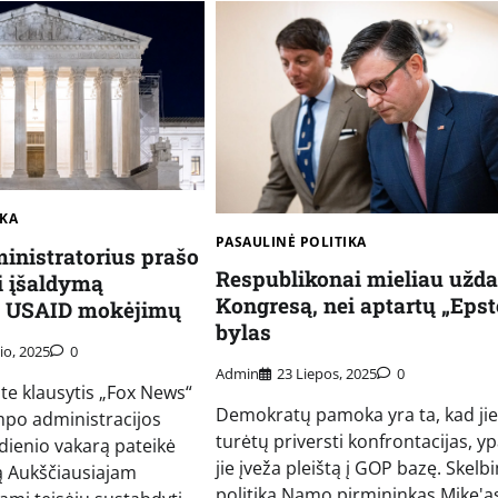
IKA
PASAULINĖ POLITIKA
nistratorius prašo
Respublikonai mieliau užda
ti įšaldymą
Kongresą, nei aptartų „Epst
iš USAID mokėjimų
bylas
io, 2025
0
Admin
23 Liepos, 2025
0
te klausytis „Fox News“
Demokratų pamoka yra ta, kad jie
mpo administracijos
turėtų priversti konfrontacijas, yp
dienio vakarą pateikė
jie įveža pleištą į GOP bazę. Skelb
ją Aukščiausiajam
politika Namo pirmininkas Mike'a