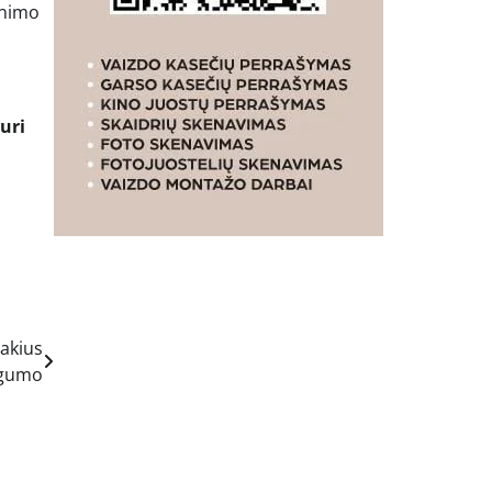
inimo
uri
sakius
togumo