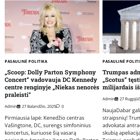
PASAULINĖ POLITIKA
PASAULINĖ POLIT
„Scoop: Dolly Parton Symphony
Trumpas admi
Concert“ vadovauja DC Kennedy
„Scotus“ tęs
centre renginyje „Niekas nenorės
milijardais 
praleisti“
Admin
27 Rugpjūč
Admin
27 Balandžio, 2025
0
NaujaDabar gali
Pirmiausia lapė: Kenedžio centras
straipsnių! Tru
Vašingtone, DC, surengs simfoninius
advokatai antra
koncertus, kuriuose šią vasarą
skubią apeliaci