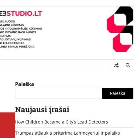
Paieška
Paieška
Naujausi įrašai
How Children Became a City’s Lead Detectors
Trumpas atšaukia pritarimą Lahmeyeriui ir palaiko