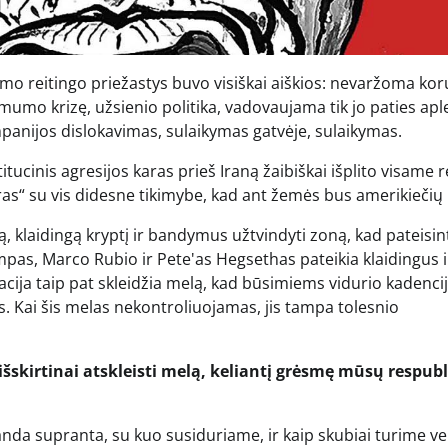
o reitingo priežastys buvo visiškai aiškios: nevaržoma kor
amumo krizę, užsienio politika, vadovaujama tik jo paties apl
panijos dislokavimas, sulaikymas gatvėje, sulaikymas.
tucinis agresijos karas prieš Iraną žaibiškai išplito visame 
ras“ su vis didesne tikimybe, kad ant žemės bus amerikiečių k
 klaidingą kryptį ir bandymus užtvindyti zoną, kad pateisin
mpas, Marco Rubio ir Pete'as Hegsethas pateikia klaidingus i
acija taip pat skleidžia melą, kad būsimiems vidurio kadenci
us. Kai šis melas nekontroliuojamas, jis tampa tolesnio
išskirtinai atskleisti melą, keliantį grėsmę mūsų respubli
anda supranta, su kuo susiduriame, ir kaip skubiai turime vei