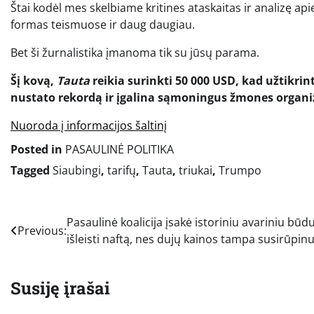
Štai kodėl mes skelbiame kritines ataskaitas ir analizę ap
formas teismuose ir daug daugiau.
Bet ši žurnalistika įmanoma tik su jūsų parama.
Šį kovą,
Tauta
reikia surinkti 50 000 USD, kad užtikrin
nustato rekordą ir įgalina sąmoningus žmones organiz
Nuoroda į informacijos šaltinį
Posted in
PASAULINĖ POLITIKA
Tagged
Siaubingi
,
tarifų
,
Tauta
,
triukai
,
Trumpo
Navigacija
Pasaulinė koalicija įsakė istoriniu avariniu būd
Previous:
išleisti naftą, nes dujų kainos tampa susirūpin
tarp
įrašų
Susiję įrašai