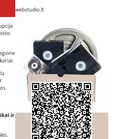
webstudio.lt
upcija
eisto
regione
ariai.
tų
r
jos
kai ir
kti.