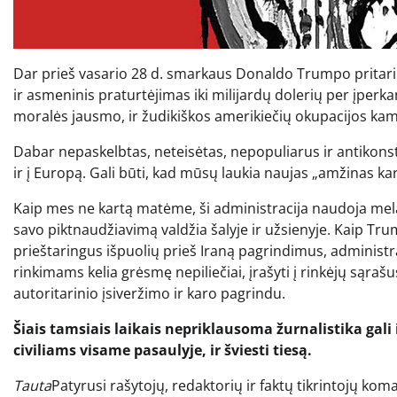
Dar prieš vasario 28 d. smarkaus Donaldo Trumpo pritarim
ir asmeninis praturtėjimas iki milijardų dolerių per įperk
moralės jausmo, ir žudikiškos amerikiečių okupacijos kam
Dabar nepaskelbtas, neteisėtas, nepopuliarus ir antikonsti
ir į Europą. Gali būti, kad mūsų laukia naujas „amžinas ka
Kaip mes ne kartą matėme, ši administracija naudoja melą,
savo piktnaudžiavimą valdžia šalyje ir užsienyje. Kaip Tru
prieštaringus išpuolių prieš Iraną pagrindimus, administr
rinkimams kelia grėsmę nepiliečiai, įrašyti į rinkėjų sąraš
autoritarinio įsiveržimo ir karo pagrindu.
Šiais tamsiais laikais nepriklausoma žurnalistika gali 
civiliams visame pasaulyje, ir šviesti tiesą.
Tauta
Patyrusi rašytojų, redaktorių ir faktų tikrintojų kom