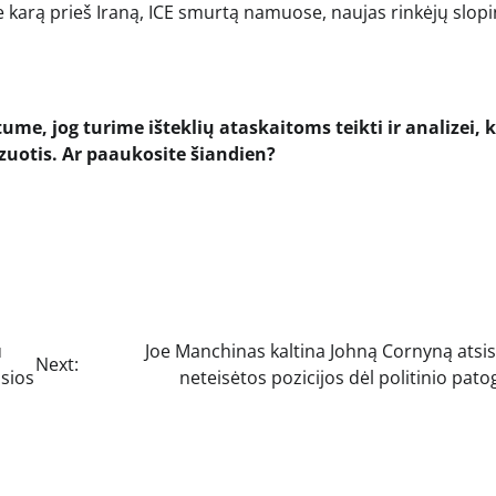
ie karą prieš Iraną, ICE smurtą namuose, naujas rinkėjų slop
tume, jog turime išteklių ataskaitoms teikti ir analizei, k
uotis. Ar paaukosite šiandien?
u
Joe Manchinas kaltina Johną Cornyną atsi
Next:
usios
neteisėtos pozicijos dėl politinio pa