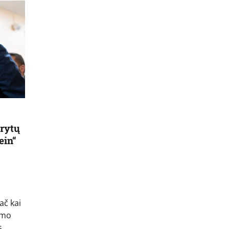
rytų
ein“
ač kai
imo
s