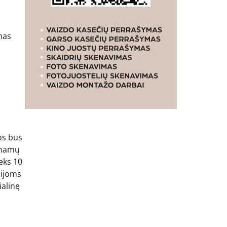
mas
os bus
 namų
eks 10
cijoms
ialinę