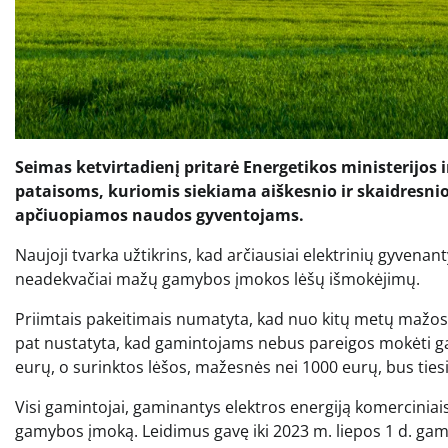
Seimas ketvirtadienį pritarė Energetikos ministerijos 
pataisoms, kuriomis siekiama aiškesnio ir skaidresni
apčiuopiamos naudos gyventojams.
Naujoji tvarka užtikrins, kad arčiausiai elektrinių gyvenan
neadekvačiai mažų gamybos įmokos lėšų išmokėjimų.
Priimtais pakeitimais numatyta, kad nuo kitų metų mažos
pat nustatyta, kad gamintojams nebus pareigos mokėti g
eurų, o surinktos lėšos, mažesnės nei 1000 eurų, bus ti
Visi gamintojai, gaminantys elektros energiją komerciniais t
gamybos įmoką. Leidimus gavę iki 2023 m. liepos 1 d. ga