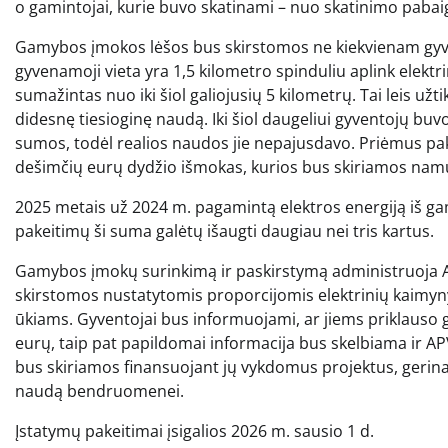
o gamintojai, kurie buvo skatinami – nuo skatinimo pabai
Gamybos įmokos lėšos bus skirstomos ne kiekvienam gyvento
gyvenamoji vieta yra 1,5 kilometro spinduliu aplink elek
sumažintas nuo iki šiol galiojusių 5 kilometrų. Tai leis užt
didesnę tiesioginę naudą. Iki šiol daugeliui gyventojų bu
sumos, todėl realios naudos jie nepajusdavo. Priėmus pak
dešimčių eurų dydžio išmokas, kurios bus skiriamos namų 
2025 metais už 2024 m. pagamintą elektros energiją iš ga
pakeitimų ši suma galėtų išaugti daugiau nei tris kartus.
Gamybos įmokų surinkimą ir paskirstymą administruoja A
skirstomos nustatytomis proporcijomis elektrinių kaim
ūkiams. Gyventojai bus informuojami, ar jiems priklauso 
eurų, taip pat papildomai informacija bus skelbiama ir 
bus skiriamos finansuojant jų vykdomus projektus, gerina
naudą bendruomenei.
Įstatymų pakeitimai įsigalios 2026 m. sausio 1 d.