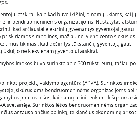
gos.
jui atskirai, kaip kad buvo iki šiol, o namų ūkiams, kai jų
trinę, ir bendruomeninėms organizacijoms. Nustatytas atstu
ikrinti, kad arčiausiai elektrinių gyvenantys gyventojai gautų
vo priskiriamos simbolinės, mažiau nei vieno cento siekusios
eitimus tikimasi, kad dešimtys tūkstančių gyventojų gaus
ūkiui, o ne kiekvienam gyventojui atskirai.
mybos įmokos buvo surinkta apie 300 tūkst. eurų, tačiau po
plinkos projektų valdymo agentūra (APVA). Surinktos įmok
ynystėje įsikūrusioms bendruomeninėms organizacijoms bei
gamybos įmokos lėšos, kai namų ūkiui tenkanti lėšų suma si
APVA svetainėje. Surinktos lėšos bendruomeninėms organiza
nčius ar tausojančius aplinką, teikiančius ekonominę ar soc