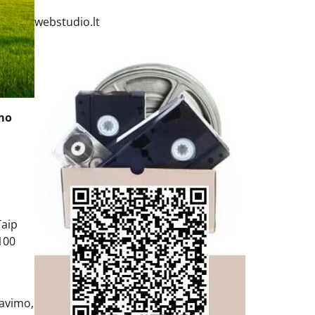
webstudio.lt
ymo
Taip
100
davimo,