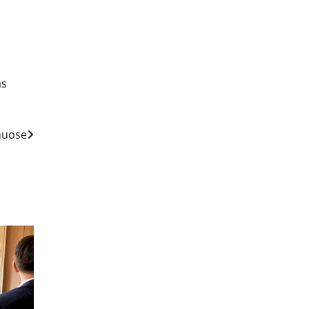
as
muose