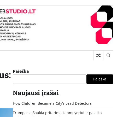
Paieška
us:
Paieška
Naujausi įrašai
How Children Became a City’s Lead Detectors
Trumpas atšaukia pritarimą Lahmeyeriui ir palaiko