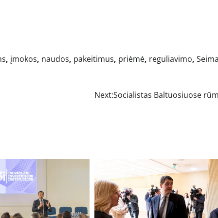
ms
,
įmokos
,
naudos
,
pakeitimus
,
priėmė
,
reguliavimo
,
Seim
Next:
Socialistas Baltuosiuose rū