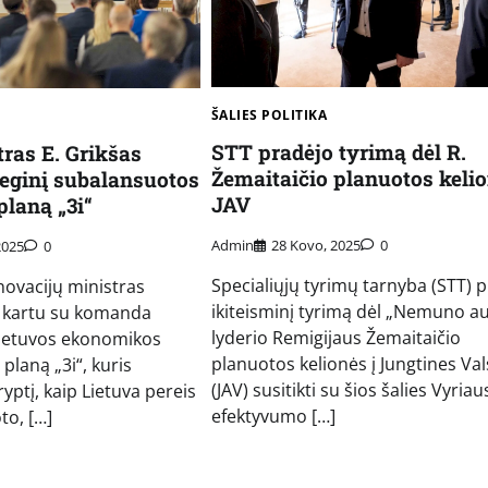
ŠALIES POLITIKA
STT pradėjo tyrimą dėl R.
ras E. Grikšas
Žemaitaičio planuotos kelio
teginį subalansuotos
JAV
laną „3i“
Admin
28 Kovo, 2025
0
2025
0
Specialiųjų tyrimų tarnyba (STT) 
novacijų ministras
ikiteisminį tyrimą dėl „Nemuno a
s kartu su komanda
lyderio Remigijaus Žemaitaičio
Lietuvos ekonomikos
planuotos kelionės į Jungtines Val
planą „3i“, kuris
(JAV) susitikti su šios šalies Vyria
ryptį, kaip Lietuva pereis
efektyvumo […]
to, […]