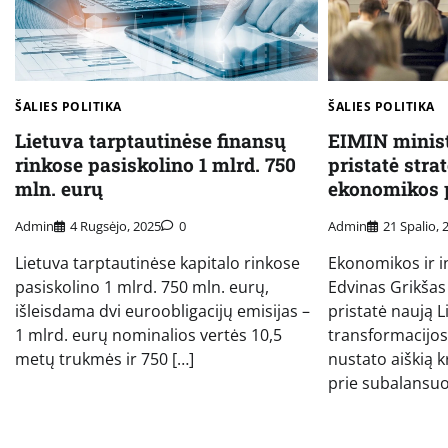
ŠALIES POLITIKA
ŠALIES POLITIKA
Lietuva tarptautinėse finansų
EIMIN minist
rinkose pasiskolino 1 mlrd. 750
pristatė stra
mln. eurų
ekonomikos p
Admin
4 Rugsėjo, 2025
0
Admin
21 Spalio, 
Lietuva tarptautinėse kapitalo rinkose
Ekonomikos ir i
pasiskolino 1 mlrd. 750 mln. eurų,
Edvinas Grikša
išleisdama dvi euroobligacijų emisijas –
pristatė naują 
1 mlrd. eurų nominalios vertės 10,5
transformacijos 
metų trukmės ir 750 […]
nustato aiškią k
prie subalansuo