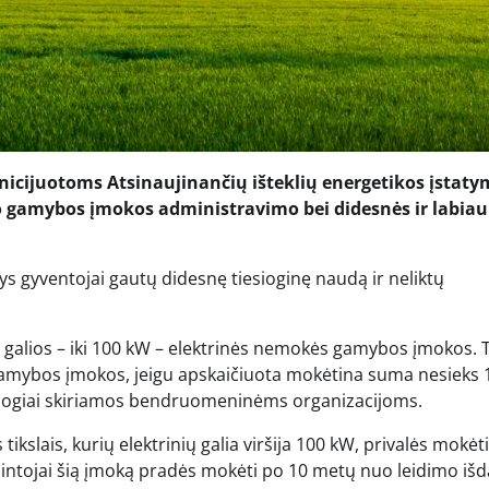
inicijuotoms Atsinaujinančių išteklių energetikos įstat
o gamybos įmokos administravimo bei didesnės ir labiau
tys gyventojai gautų didesnę tiesioginę naudą ir neliktų
 galios – iki 100 kW – elektrinės nemokės gamybos įmokos. 
amybos įmokos, jeigu apskaičiuota mokėtina suma nesieks 
esiogiai skiriamos bendruomeninėms organizacijoms.
ikslais, kurių elektrinių galia viršija 100 kW, privalės mokėti
mintojai šią įmoką pradės mokėti po 10 metų nuo leidimo iš