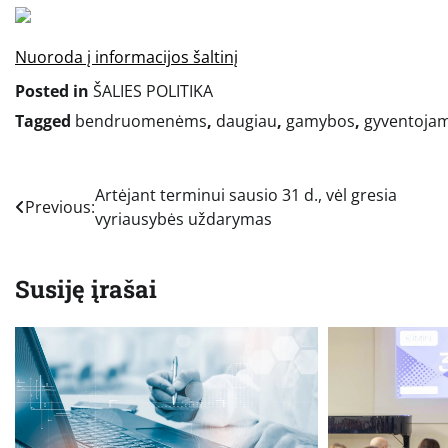
Nuoroda į informacijos šaltinį
Posted in
ŠALIES POLITIKA
Tagged
bendruomenėms
,
daugiau
,
gamybos
,
gyventoja
Navigacija
Artėjant terminui sausio 31 d., vėl gresia
Previous:
vyriausybės uždarymas
tarp
įrašų
Susiję įrašai