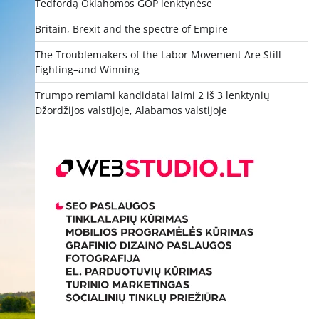
Tedfordą Oklahomos GOP lenktynėse
Britain, Brexit and the spectre of Empire
The Troublemakers of the Labor Movement Are Still
Fighting–and Winning
Trumpo remiami kandidatai laimi 2 iš 3 lenktynių
Džordžijos valstijoje, Alabamos valstijoje