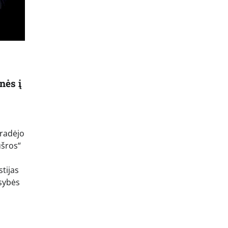
nės į
pradėjo
ušros“
stijas
usybės