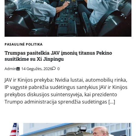
PASAULINĖ POLITIKA
Trumpas pasitelkia JAV įmonių titanus Pekino
susitikime su Xi Jinpingu
Admin
14 Gegužės, 2026
0
JAV ir Kinijos prekyba: Nvidia lustai, automobilių rinka,
IP vagystė pabrėžia sudėtingus santykius JAV ir Kinijos
prekybos diskusijos suintensyvėja, kai prezidento
Trumpo administracija sprendžia sudėtingas […]