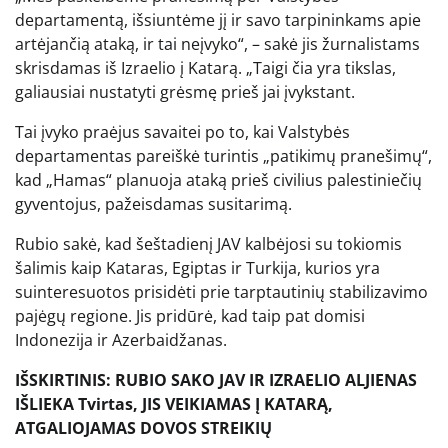
departamentą, išsiuntėme jį ir savo tarpininkams apie
artėjančią ataką, ir tai neįvyko“, – sakė jis žurnalistams
skrisdamas iš Izraelio į Katarą. „Taigi čia yra tikslas,
galiausiai nustatyti grėsmę prieš jai įvykstant.
Tai įvyko praėjus savaitei po to, kai Valstybės
departamentas pareiškė turintis „patikimų pranešimų“,
kad „Hamas“ planuoja ataką prieš civilius palestiniečių
gyventojus, pažeisdamas susitarimą.
Rubio sakė, kad šeštadienį JAV kalbėjosi su tokiomis
šalimis kaip Kataras, Egiptas ir Turkija, kurios yra
suinteresuotos prisidėti prie tarptautinių stabilizavimo
pajėgų regione. Jis pridūrė, kad taip pat domisi
Indonezija ir Azerbaidžanas.
IŠSKIRTINIS: RUBIO SAKO JAV IR IZRAELIO ALJIENAS
IŠLIEKA Tvirtas, JIS VEIKIAMAS Į KATARĄ,
ATGALIOJAMAS DOVOS STREIKIŲ