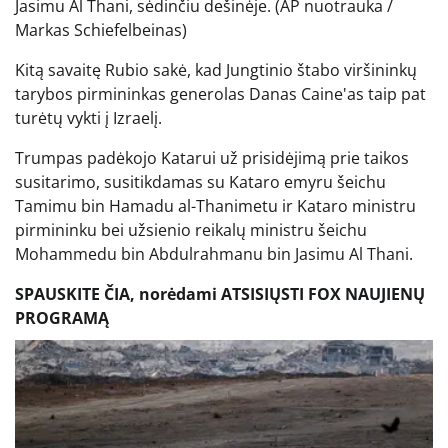
Jasimu Al Thani, sėdinčiu dešinėje.
(AP nuotrauka /
Markas Schiefelbeinas)
Kitą savaitę Rubio sakė, kad Jungtinio štabo viršininkų
tarybos pirmininkas generolas Danas Caine'as taip pat
turėtų vykti į Izraelį.
Trumpas padėkojo Katarui už prisidėjimą prie taikos
susitarimo, susitikdamas su Kataro emyru šeichu
Tamimu bin Hamadu al-Thanimetu ir Kataro ministru
pirmininku bei užsienio reikalų ministru šeichu
Mohammedu bin Abdulrahmanu bin Jasimu Al Thani.
SPAUSKITE ČIA, norėdami ATSISIŲSTI FOX NAUJIENŲ
PROGRAMĄ