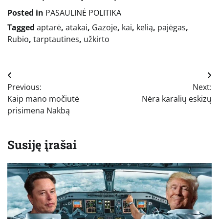
Posted in
PASAULINĖ POLITIKA
Tagged
aptarė
,
atakai
,
Gazoje
,
kai
,
kelią
,
pajėgas
,
Rubio
,
tarptautines
,
užkirto
Navigacija
Previous:
Next:
tarp
Kaip mano močiutė
Nėra karalių eskizų
įrašų
prisimena Nakbą
Susiję įrašai