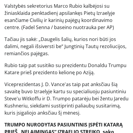
Valstybės sekretorius Marco Rubio kalbėjosi su
žiniasklaida penktadienį apsilankęs Pietų Izraelyje
esančiame Civilių ir karinių pajėgų koordinavimo
centre.
(Fadel Senna / baseino nuotrauka per AP)
Tačiau jis sakė: „Daugelis šalių, kurios nori būti jos
dalimi, negali išsiversti be“ Jungtinių Tautų rezoliucijos,
remiančios pajėgas.
Rubio taip pat susitiko su prezidentu Donaldu Trumpu
Katare prieš prezidento kelionę po Aziją.
Viceprezidentas J. D. Vance'as taip pat anksčiau šią
savaitę buvo Izraelyje kartu su specialiuoju pasiuntiniu
Steve'u Witkoffu ir D. Trumpo patarėju bei žentu Jaredu
Kushneriu, siekdami sustiprinti paliaubų susitarimą,
kuris įsigaliojo anksčiau šį mėnesį.
TRUMPO NURODYTAS PASIUNTINIS ĮSPĖTI KATARĄ
PRIEŠ „NELAIMINGAS“ IZRAELIO STREIKO, sako