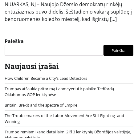
NIUARKAS, NJ – Naujojo Džersio demokratų rinkėjų
entuziazmas buvo didelis, šeštadienio vakarą suplūdę į
bendruomenės koledžo miestelį, kad išgirstų […]
Paieška
Paieška
Naujausi įrašai
How Children Became a City’s Lead Detectors
Trumpas atšaukia pritarimą Lahmeyeriui ir palaiko Tedfordą
Oklahomos GOP lenktynėse
Britain, Brexit and the spectre of Empire
The Troublemakers of the Labor Movement Are Still Fighting–and
Winning
Trumpo remiami kandidatai laimi 2 iš 3 lenktynių Džordžijos valstijoje,
Alabamos valstijoje