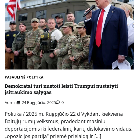
PASAULINĖ POLITIKA
Demokratai turi nustoti leisti Trumpui nustatyti
įsitraukimo sąlygas
Admin
24 Rugpjūčio, 2025
0
Politika / 2025 m. Rugpjūčio 22 d Vykdant kiekvieną
Baltųjų rūmų veiksmus, pradedant masiniu
deportacijomis iki federalinių karių dislokavimo vidaus,
„opozicijos partija“ priėmė prielaidą ir […]