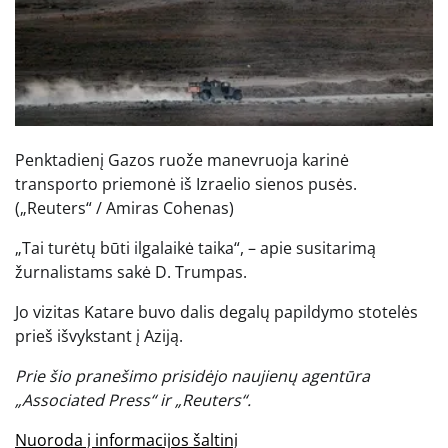
Penktadienį Gazos ruože manevruoja karinė
transporto priemonė iš Izraelio sienos pusės.
(„Reuters“ / Amiras Cohenas)
„Tai turėtų būti ilgalaikė taika“, – apie susitarimą
žurnalistams sakė D. Trumpas.
Jo vizitas Katare buvo dalis degalų papildymo stotelės
prieš išvykstant į Aziją.
Prie šio pranešimo prisidėjo naujienų agentūra
„Associated Press“ ir „Reuters“.
Nuoroda į informacijos šaltinį