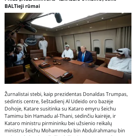
BALTieji rūmai
Žurnalistai stebi, kaip prezidentas Donaldas Trumpas,
sėdintis centre, šeštadienį Al Udeido oro bazėje
Dohoje, Katare susitinka su Kataro emyru šeichu
Tamimu bin Hamadu al-Thani, sėdinčiu kairėje, ir
Kataro ministru pirmininku bei užsienio reikalų
ministru šeichu Mohammedu bin Abdulrahmanu bin