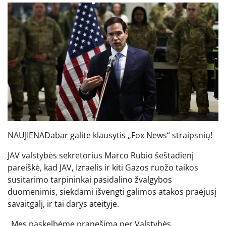
NAUJIENA
Dabar galite klausytis „Fox News“ straipsnių!
JAV valstybės sekretorius Marco Rubio šeštadienį
pareiškė, kad JAV, Izraelis ir kiti Gazos ruožo taikos
susitarimo tarpininkai pasidalino žvalgybos
duomenimis, siekdami išvengti galimos atakos praėjusį
savaitgalį, ir tai darys ateityje.
„Mes paskelbėme pranešimą per Valstybės