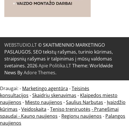
WEBSTUDIO.LT
© SKAITMENINIO MARKETINGO
PASLAUGOS. SEO tekstų rašymas, turinio kūrimas,
straipsnių rašymas ir talpinimas į mūsų valdomas
svetaines. 2026
Apie Politika.LT
Theme: Worldwide
News By
Adore Themes
.
Draugai: -
Marketingo agentūra
-
Teisinės
konsultacijos
-
Skaidrių skenavimas
-
Klaipedos miesto
naujienos
-
Miesto naujienos
-
Saulius Narbutas
-
Įvaizdžio
kūrimas
-
Veidoskaita
-
Teniso treniruotės
- Pranešimai
spaudai -
Kauno naujienos
-
Regionų naujienos
-
Palangos
naujienos