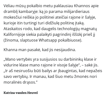
Vėliau mūsų pokalbio metu paklausiau Khannos apie
dramblį kambaryje: ką jo parama milijardieriaus
mokesčiui reiškia jo politinei ateičiai rajone ir šalyje,
kurioje itin turtingi turi didžiulę politinę įtaką.
Ataskaitos rodo, kad daugelis technologijų magnatų
Kalifornijoje siekia palaikyti pagrindinį iššūkį prieš jį
(žinoma, slaptuose Whatsapp pokalbiuose).
Khanna man pasakė, kad jis nesijaudina.
„Mano vertybės yra susijusios su darbininkų klase ir
vidurine klase mano rajone ir visoje šalyje“, – sakė jis.
„Ir aš nesiruošiu būti bailys ar įbaugintas, kad nepažeis
savo vertybių. Ir manau, kad šiuo metu žmonės nori
moralinės drąsos.”
Katrina vanden Heuvel