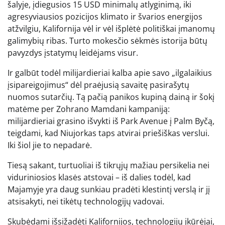
šalyje, įdiegusios 15 USD minimalų atlyginimą, iki
agresyviausios pozicijos klimato ir švarios energijos
atžvilgiu, Kalifornija vėl ir vėl išplėtė politiškai įmanomų
galimybių ribas. Turto mokesčio sėkmės istorija būtų
pavyzdys įstatymų leidėjams visur.
Ir galbūt todėl milijardieriai kalba apie savo „ilgalaikius
įsipareigojimus“ dėl praėjusią savaitę pasirašytų
nuomos sutarčių. Tą pačią panikos kupiną dainą ir šokį
matėme per Zohrano Mamdani kampaniją:
milijardieriai grasino išvykti iš Park Avenue į Palm Byčą,
teigdami, kad Niujorkas taps atvirai priešiškas verslui.
Iki šiol jie to nepadarė.
Tiesą sakant, turtuoliai iš tikrųjų mažiau persikelia nei
viduriniosios klasės atstovai – iš dalies todėl, kad
Majamyje yra daug sunkiau pradėti klestintį verslą ir jį
atsisakyti, nei tikėtų technologijų vadovai.
Skubėdami išsižadėti Kalifornijos, technologijų įkūrėjai,