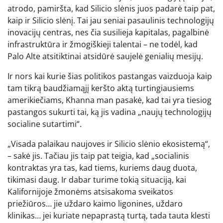
atrodo, pamiršta, kad Silicio slėnis juos padarė taip pat,
kaip ir Silicio slėnį. Tai jau seniai pasaulinis technologijų
inovacijų centras, nes čia susilieja kapitalas, pagalbinė
infrastruktūra ir žmogiškieji talentai – ne todėl, kad
Palo Alte atsitiktinai atsidūrė saujelė genialių mesijų.
Ir nors kai kurie šias politikos pastangas vaizduoja kaip
tam tikrą baudžiamąjį keršto aktą turtingiausiems
amerikiečiams, Khanna man pasakė, kad tai yra tiesiog
pastangos sukurti tai, ką jis vadina „naujų technologijų
socialine sutartimi“.
„Visada palaikau naujoves ir Silicio slėnio ekosistemą“,
– sakė jis. Tačiau jis taip pat teigia, kad „socialinis
kontraktas yra tas, kad tiems, kuriems daug duota,
tikimasi daug. Ir dabar turime tokią situaciją, kai
Kalifornijoje žmonėms atsisakoma sveikatos
priežiūros… jie uždaro kaimo ligonines, uždaro
klinikas… jei kuriate nepaprastą turtą, tada tauta klesti