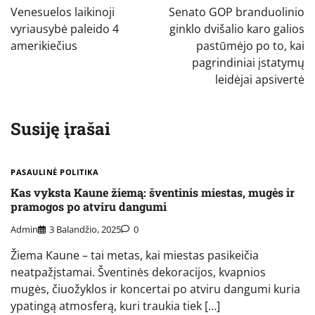
tarp
Venesuelos laikinoji
Senato GOP branduolinio
įrašų
vyriausybė paleido 4
ginklo dvišalio karo galios
amerikiečius
pastūmėjo po to, kai
pagrindiniai įstatymų
leidėjai apsivertė
Susiję įrašai
PASAULINĖ POLITIKA
Kas vyksta Kaune žiemą: šventinis miestas, mugės ir
pramogos po atviru dangumi
Admin
3 Balandžio, 2025
0
Žiema Kaune – tai metas, kai miestas pasikeičia
neatpažįstamai. Šventinės dekoracijos, kvapnios
mugės, čiuožyklos ir koncertai po atviru dangumi kuria
ypatingą atmosferą, kuri traukia tiek […]