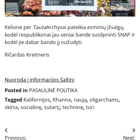
Kelionė per
Tauta
Archyvai pateikia esminių įžvalgų,
kodėl respublikonai jau seniai bandė susilpninti SNAP ir
kodėl jie dabar bando jį nužudyti.
Ričardas Kreitneris
Nuoroda į informacijos šaltinį
Posted in
PASAULINĖ POLITIKA
Tagged
Kalifornijos
,
Khanna
,
naują
,
oligarchams
,
skirta
,
socialinę
,
sutartį
,
techninę
,
turi
Navigacija
Previous:
Next: