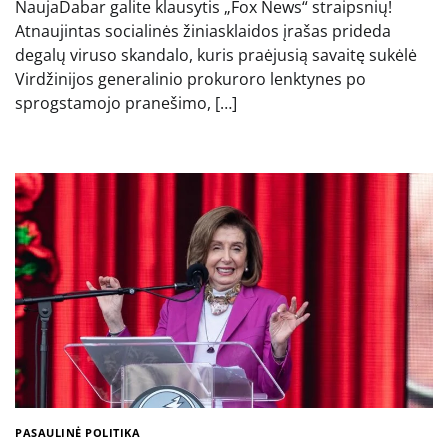
NaujaDabar galite klausytis „Fox News“ straipsnių!
Atnaujintas socialinės žiniasklaidos įrašas prideda
degalų viruso skandalo, kuris praėjusią savaitę sukėlė
Virdžinijos generalinio prokuroro lenktynes ​​po
sprogstamojo pranešimo, […]
PASAULINĖ POLITIKA