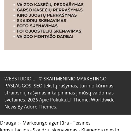
WEBSTUDIO.LT
© SKAITMENINIO MARKETINGO
PASLAUGOS. SEO tekstų rašymas, turinio kūrimas,
straipsnių rašymas ir talpinimas į mūsų valdomas
svetaines. 2026
Apie Politika.LT
Theme: Worldwide
News By
Adore Themes
.
Draugai: -
Marketingo agentūra
-
Teisinės
konsultacijos
-
Skaidrių skenavimas
-
Klaipedos miesto