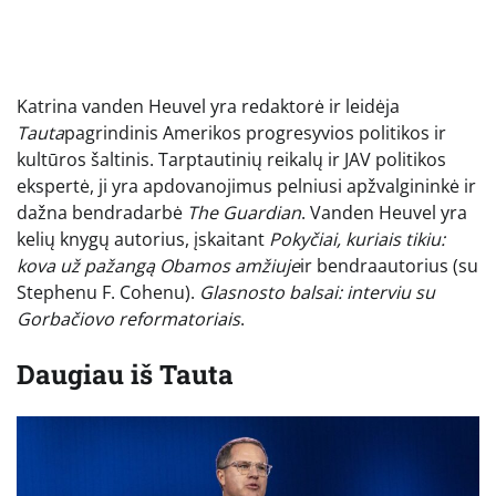
Katrina vanden Heuvel yra redaktorė ir leidėja
Tauta
pagrindinis Amerikos progresyvios politikos ir
kultūros šaltinis. Tarptautinių reikalų ir JAV politikos
ekspertė, ji yra apdovanojimus pelniusi apžvalgininkė ir
dažna bendradarbė
The Guardian
. Vanden Heuvel yra
kelių knygų autorius, įskaitant
Pokyčiai, kuriais tikiu:
kova už pažangą Obamos amžiuje
ir bendraautorius (su
Stephenu F. Cohenu).
Glasnosto balsai: interviu su
Gorbačiovo reformatoriais
.
Daugiau iš
Tauta