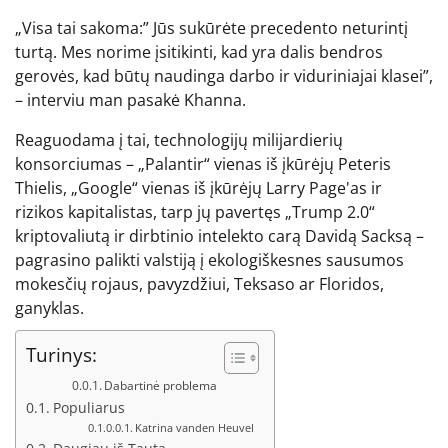
„Visa tai sakoma:” Jūs sukūrėte precedento neturintį
turtą. Mes norime įsitikinti, kad yra dalis bendros
gerovės, kad būtų naudinga darbo ir viduriniajai klasei”,
– interviu man pasakė Khanna.
Reaguodama į tai, technologijų milijardierių
konsorciumas – „Palantir“ vienas iš įkūrėjų Peteris
Thielis, „Google“ vienas iš įkūrėjų Larry Page'as ir
rizikos kapitalistas, tarp jų pavertęs „Trump 2.0“
kriptovaliutą ir dirbtinio intelekto carą Davidą Sacksą –
pagrasino palikti valstiją į ekologiškesnes sausumos
mokesčių rojaus, pavyzdžiui, Teksaso ar Floridos,
ganyklas.
Turinys:
Dabartinė problema
Populiarus
Katrina vanden Heuvel