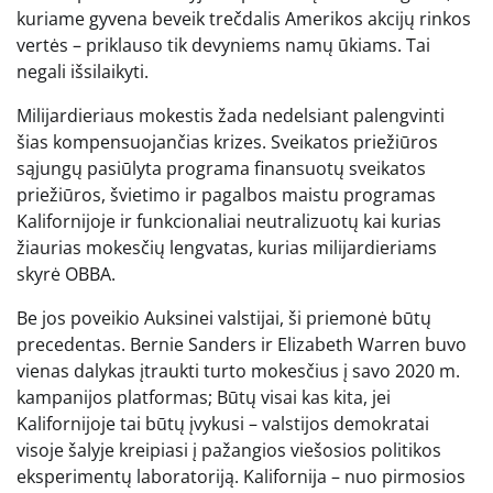
kuriame gyvena beveik trečdalis Amerikos akcijų rinkos
vertės – priklauso tik devyniems namų ūkiams. Tai
negali išsilaikyti.
Milijardieriaus mokestis žada nedelsiant palengvinti
šias kompensuojančias krizes. Sveikatos priežiūros
sąjungų pasiūlyta programa finansuotų sveikatos
priežiūros, švietimo ir pagalbos maistu programas
Kalifornijoje ir funkcionaliai neutralizuotų kai kurias
žiaurias mokesčių lengvatas, kurias milijardieriams
skyrė OBBA.
Be jos poveikio Auksinei valstijai, ši priemonė būtų
precedentas. Bernie Sanders ir Elizabeth Warren buvo
vienas dalykas įtraukti turto mokesčius į savo 2020 m.
kampanijos platformas; Būtų visai kas kita, jei
Kalifornijoje tai būtų įvykusi – valstijos demokratai
visoje šalyje kreipiasi į pažangios viešosios politikos
eksperimentų laboratoriją. Kalifornija – nuo ​​pirmosios