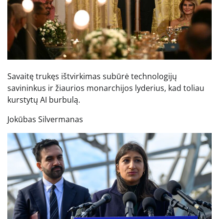
Savaitę trukęs ištvirkimas subūrė technologijų
savininkus ir žiaurios monarchijos lyderius, kad toliau
kurstytų AI burbulą.
Jokūbas Silvermanas