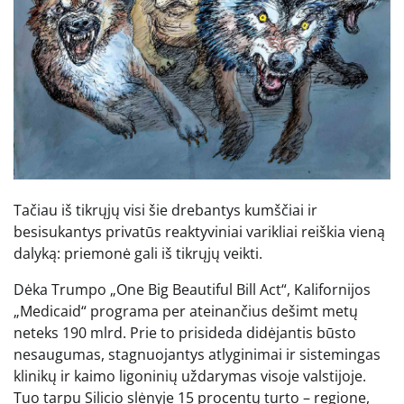
Tačiau iš tikrųjų visi šie drebantys kumščiai ir
besisukantys privatūs reaktyviniai varikliai reiškia vieną
dalyką: priemonė gali iš tikrųjų veikti.
Dėka Trumpo „One Big Beautiful Bill Act“, Kalifornijos
„Medicaid“ programa per ateinančius dešimt metų
neteks 190 mlrd. Prie to prisideda didėjantis būsto
nesaugumas, stagnuojantys atlyginimai ir sistemingas
klinikų ir kaimo ligoninių uždarymas visoje valstijoje.
Tuo tarpu Silicio slėnyje 15 procentų turto – regione,