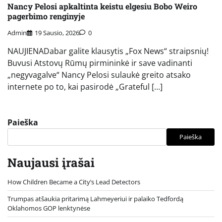
Nancy Pelosi apkaltinta keistu elgesiu Bobo Weiro
pagerbimo renginyje
Admin
19 Sausio, 2026
0
NAUJIENADabar galite klausytis „Fox News“ straipsnių!
Buvusi Atstovų Rūmų pirmininkė ir save vadinanti
„negyvagalve“ Nancy Pelosi sulaukė greito atsako
internete po to, kai pasirodė „Grateful […]
Paieška
Paieška
Naujausi įrašai
How Children Became a City’s Lead Detectors
Trumpas atšaukia pritarimą Lahmeyeriui ir palaiko Tedfordą
Oklahomos GOP lenktynėse