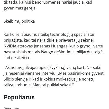
tik tada, kai visi bendruomenės nariai jaučia, kad
gyvenimas gerėja.
Skelbimų politika
Kai kurie labiau nusiteikę technologijų specialistai
pripažįsta, kad tai nėra didelė prievarta jų sėkmei.
NVIDIA atstovas Jensenas Huangas, kurio grynoji vertė
pastaraisiais metais išaugo dešimtimis milijardų, teigė,
kad nesikeičia.
„Aš net negalvojau apie (išvykimą) vieną kartą“, – sakė
jis neseniai viename interviu. „Mes pasirinkome gyventi
Silicio slėnyje ir kad ir kokius mokesčius jie norėtų
taikyti, tebūnie. Man tai puikiai sekasi.”
Populiarus
„Perbraukite kairėn, kad pamatytumėte daugiau autorių“