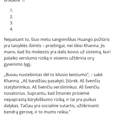
Braukite →
Nepaisant to, šiuo metu sangviniškas Huango požiūris
yra taisyklės išimtis – priešingai, nei tikisi Khanna. Jis
mano, kad šis mokestis yra dalis kovos už sistemą, kuri
palaiko verslumo riziką ir visiems užtikrina orų
gyvenimo lygį.
„Buvau nustebintas dėl to kilusio keistumo“, – sakė
Khanna. „Aš bandžiau pasakyti, žiūrėk. Aš švenčiu
statybininkus. Aš švenčiu verslininkus. Aš švenčiu
novatorius. Suprantu, kad žmonės prisiėmė
nepaprastą kūrybiškumo riziką, ir tai yra puikus
dalykas. Tačiau yra socialinė sutartis, užtikrinanti
bendrą gerovę, ir to mums reikia.”