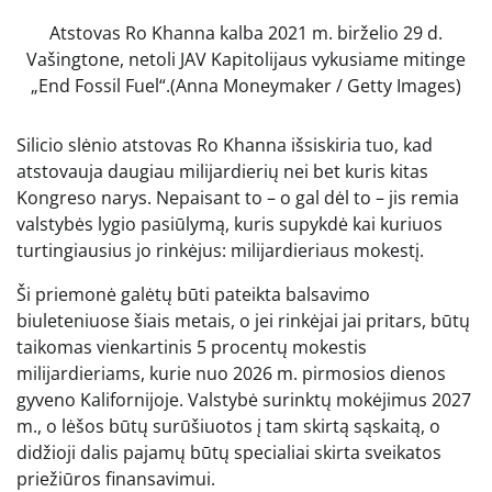
Atstovas Ro Khanna kalba 2021 m. birželio 29 d.
Vašingtone, netoli JAV Kapitolijaus vykusiame mitinge
„End Fossil Fuel“.
(Anna Moneymaker / Getty Images)
Silicio slėnio atstovas Ro Khanna išsiskiria tuo, kad
atstovauja daugiau milijardierių nei bet kuris kitas
Kongreso narys. Nepaisant to – o gal dėl to – jis remia
valstybės lygio pasiūlymą, kuris supykdė kai kuriuos
turtingiausius jo rinkėjus: milijardieriaus mokestį.
Ši priemonė galėtų būti pateikta balsavimo
biuleteniuose šiais metais, o jei rinkėjai jai pritars, būtų
taikomas vienkartinis 5 procentų mokestis
milijardieriams, kurie nuo 2026 m. pirmosios dienos
gyveno Kalifornijoje. Valstybė surinktų mokėjimus 2027
m., o lėšos būtų surūšiuotos į tam skirtą sąskaitą, o
didžioji dalis pajamų būtų specialiai skirta sveikatos
priežiūros finansavimui.